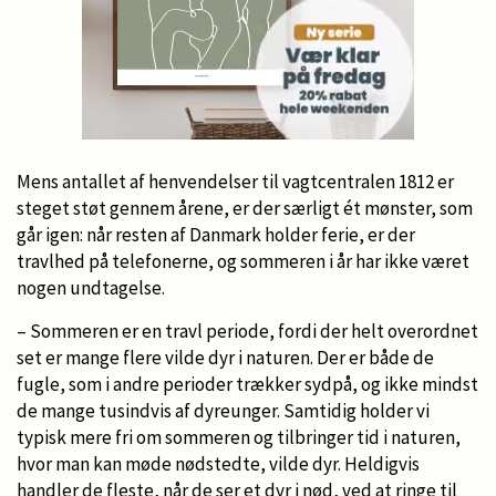
Mens antallet af henvendelser til vagtcentralen 1812 er
steget støt gennem årene, er der særligt ét mønster, som
går igen: når resten af Danmark holder ferie, er der
travlhed på telefonerne, og sommeren i år har ikke været
nogen undtagelse.
– Sommeren er en travl periode, fordi der helt overordnet
set er mange flere vilde dyr i naturen. Der er både de
fugle, som i andre perioder trækker sydpå, og ikke mindst
de mange tusindvis af dyreunger. Samtidig holder vi
typisk mere fri om sommeren og tilbringer tid i naturen,
hvor man kan møde nødstedte, vilde dyr. Heldigvis
handler de fleste, når de ser et dyr i nød, ved at ringe til