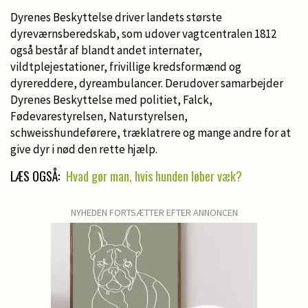
Dyrenes Beskyttelse driver landets største
dyreværnsberedskab, som udover vagtcentralen 1812
også består af blandt andet internater,
vildtplejestationer, frivillige kredsformænd og
dyrereddere, dyreambulancer. Derudover samarbejder
Dyrenes Beskyttelse med politiet, Falck,
Fødevarestyrelsen, Naturstyrelsen,
schweisshundeførere, træklatrere og mange andre for at
give dyr i nød den rette hjælp.
LÆS OGSÅ:
Hvad gør man, hvis hunden løber væk?
NYHEDEN FORTSÆTTER EFTER ANNONCEN