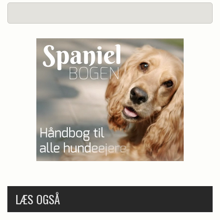
LÆS OGSÅ