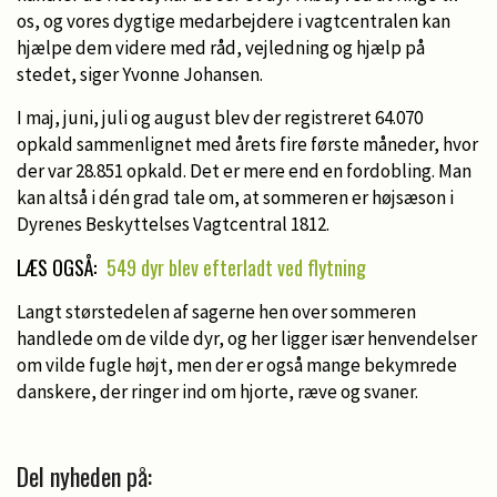
os, og vores dygtige medarbejdere i vagtcentralen kan
hjælpe dem videre med råd, vejledning og hjælp på
stedet, siger Yvonne Johansen.
I maj, juni, juli og august blev der registreret 64.070
opkald sammenlignet med årets fire første måneder, hvor
der var 28.851 opkald. Det er mere end en fordobling. Man
kan altså i dén grad tale om, at sommeren er højsæson i
Dyrenes Beskyttelses Vagtcentral 1812.
LÆS OGSÅ:
549 dyr blev efterladt ved flytning
Langt størstedelen af sagerne hen over sommeren
handlede om de vilde dyr, og her ligger især henvendelser
om vilde fugle højt, men der er også mange bekymrede
danskere, der ringer ind om hjorte, ræve og svaner.
Del nyheden på: