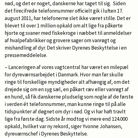
nød, og det er noget, danskerne har taget til sig. Siden
det firecifrede telefonnummer officielt gik i luften 17.
august 2011, har telefonerne slet ikke været stille. Det er
blevet til over 1 million opkald om alt lige fra påkørte
hjorte og svaner med fiskekroge i næbbet til anmeldelser
af hvalpefabrikker og grovere sager om vanrøgt og
mishandling af dyr. Det skriver Dyrenes Beskyttelse i en
pressemeddelelse.
– Lanceringen af vores vagtcentral har været en milepæl
for dyreværnsarbejdet i Danmark. Hvor man før skulle
ringe til forskellige myndigheder alt afhængig af, om det
drejede sig om en syg sæl, en påkørt ræv eller vanrøgt af
en hund, så fik danskerne pludselig som nogle af de første
i verden ét telefonnummer, man kunne ringe til på alle
tidspunkter af døgnet om dyr i nød. Og vi har haft travlt
lige fra første dag. Sidste år modtog vi mere end 124.000
opkald, hvilket var ny rekord, siger Yvonne Johansen,
dyreværnschef i Dyrenes Beskyttelse.