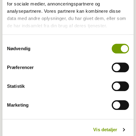
Dyrenes Vagtcentral har haft succes i
for sociale medier, annonceringspartnere og
tjenestens første leveår
analysepartnere. Vores partnere kan kombinere disse
data med andre oplysninger, du har givet dem, eller som
de har indsamlet fra din brug af deres tjenester.
Samtykkevalg
Nødvendig
Præferencer
Statistik
Marketing
Aktuelt
Færre dyreværnssager bekymrer Dyrenes
Vis detaljer