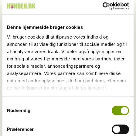
Man kan også følge en bestemt hunds afstamning tilbage
igennem stamtavlen ved at klikke på interessante hunde i
stamtavlen.
Denne hjemmeside bruger cookies
Du får bogtilbud – spændende hundebøger med
store rabatter – til dig selv eller til gaver.
Vi bruger cookies til at tilpasse vores indhold og
Du kan deltage i DKK´s hvalpekurser – starten på et
annoncer, til at vise dig funktioner til sociale medier og til
godt hundeliv. Nye kurser begynder ca. hver anden
at analysere vores trafik. Vi deler også oplysninger om
måned i alle DKK-kredse fordelt over hele landet.
din brug af vores hjemmeside med vores partnere inden
Du får mulighed for at deltage i lydighedstræning
for sociale medier, annonceringspartnere og
hos rutinerede instruktører – til glæde for dig og din
analysepartnere. Vores partnere kan kombinere disse
hund og jeres omgivelser.
data med andre oplysninger, du har givet dem, eller som
Du kan deltage i agility, en herlig sportsaktivitet for
de har indsamlet fra din brug af deres tjenester.
dig og din hund.
Du kan deltage i mange andre aktiviteter i din kreds,
Samtykkevalg
f.eks. foredrag, fælles traveture, ringtræning og
Nødvendig
meget meget mere.
Du kan få råd og vejledning hos DKK's juridiske
Præferencer
konsulent om gældende "hunderet".