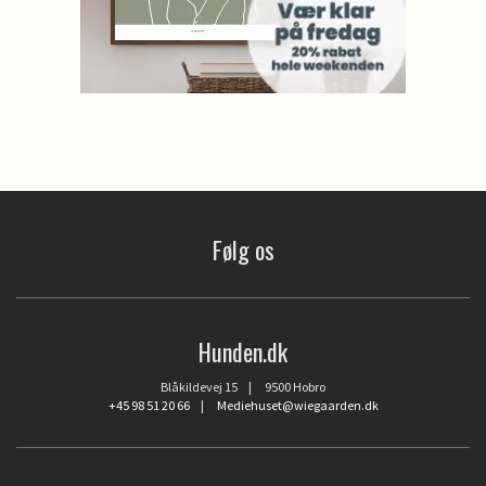
Følg os
Hunden.dk
Blåkildevej 15 | 9500 Hobro
+45 98 51 20 66
|
Mediehuset@wiegaarden.dk