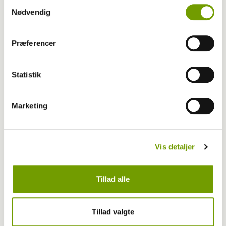
Samtykkevalg
Nødvendig
Præferencer
Statistik
Marketing
Vis detaljer
Brugshunde
24-05-2025 07:40
, af
Cecilie Friis Amstrup
Tillad alle
Danmarks bedste politihund er gået bort
Tillad valgte