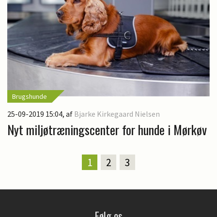
Brugshunde
25-09-2019 15:04
, af
Bjarke Kirkegaard Nielsen
Nyt miljøtræningscenter for hunde i Mørkøv
1
2
3
Følg os