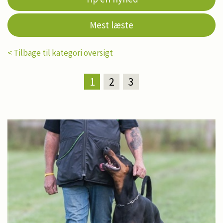
Mest læste
< Tilbage til kategori oversigt
1
2
3