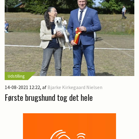
Udstilling
14-08-2021 12:22
, af
Bjarke Kirkegaard Nielsen
Første brugshund tog det hele