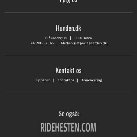
Hunden.dk
Blåkildevej 15 | 9500 Hobro
+45 98 51 20 66
|
Mediehuset@wiegaarden.dk
Kontakt os
Tip os her
|
Kontakt os
|
Annoncering
Se også: