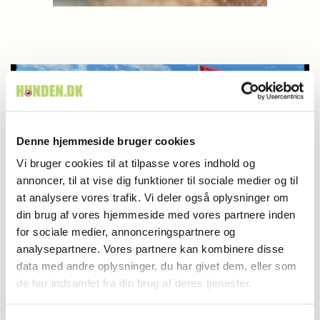
Denne hjemmeside bruger cookies
Vi bruger cookies til at tilpasse vores indhold og
annoncer, til at vise dig funktioner til sociale medier og til
at analysere vores trafik. Vi deler også oplysninger om
din brug af vores hjemmeside med vores partnere inden
for sociale medier, annonceringspartnere og
analysepartnere. Vores partnere kan kombinere disse
Konkurrencer
data med andre oplysninger, du har givet dem, eller som
de har indsamlet fra din brug af deres tjenester.
04-07-2025 06:30
, af
Cecilie Friis Amstrup
Min drøm blev til virkelighed ved VM