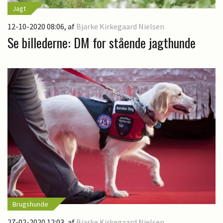
Jagt
12-10-2020 08:06
, af
Bjarke Kirkegaard Nielsen
Se billederne: DM for stående jagthunde
Brugshunde
27-02-2020 12:03
, af
Bjarke Kirkegaard Nielsen