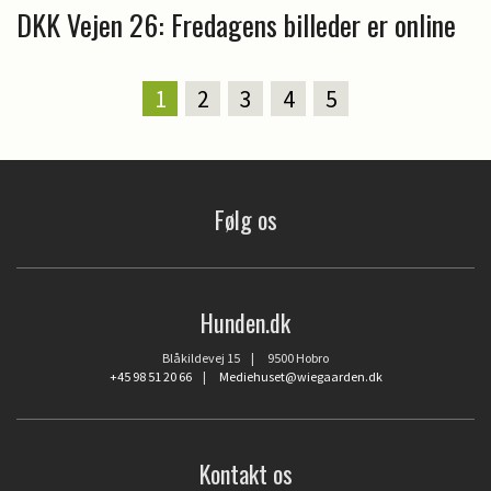
DKK Vejen 26: Fredagens billeder er online
1
2
3
4
5
Følg os
Hunden.dk
Blåkildevej 15 | 9500 Hobro
+45 98 51 20 66
|
Mediehuset@wiegaarden.dk
Kontakt os