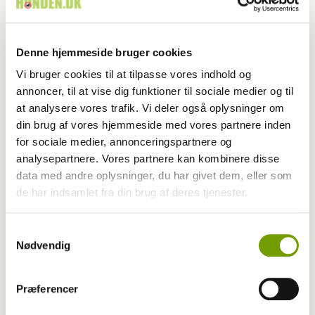
Denne hjemmeside bruger cookies
Vi bruger cookies til at tilpasse vores indhold og
annoncer, til at vise dig funktioner til sociale medier og til
at analysere vores trafik. Vi deler også oplysninger om
din brug af vores hjemmeside med vores partnere inden
for sociale medier, annonceringspartnere og
analysepartnere. Vores partnere kan kombinere disse
Dyrlæge/sundhed
data med andre oplysninger, du har givet dem, eller som
05-07-2026 13:45
, af
Rinnie Mathilde Ilsøe van Oosterhout
de har indsamlet fra din brug af deres tjenester.
Fugleinfluenza og hunde
Samtykkevalg
Nødvendig
Præferencer