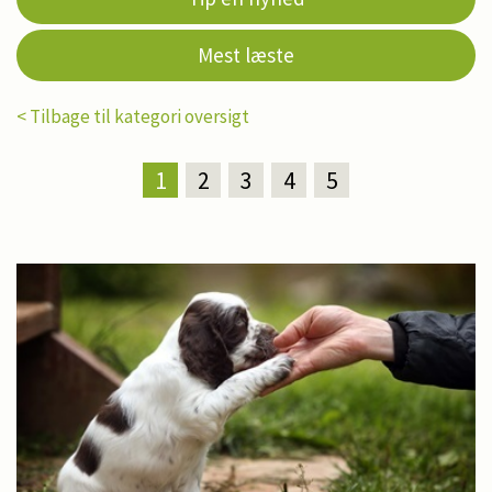
Mest læste
< Tilbage til kategori oversigt
1
2
3
4
5