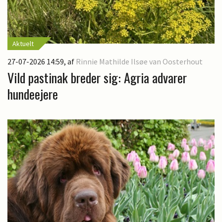
Aktuelt
27-07-2026 14:59
, af
Rinnie Mathilde Ilsøe van Oosterhout
Vild pastinak breder sig: Agria advarer
hundeejere