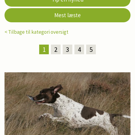
Mest læste
< Tilbage til kategori oversigt
1
2
3
4
5