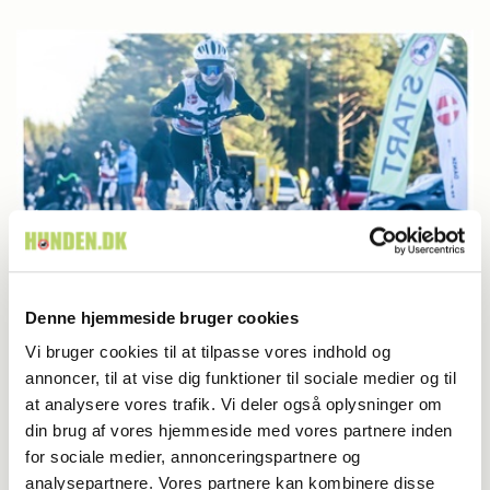
Denne hjemmeside bruger cookies
Pressemeddelelser
Vi bruger cookies til at tilpasse vores indhold og
05-02-2026 13:20
, af
Rinnie Mathilde Ilsøe van Oosterhout
annoncer, til at vise dig funktioner til sociale medier og til
Fart over feltet i Klosterheden:
at analysere vores trafik. Vi deler også oplysninger om
Danmarksmesterskabet i trækhundesport
din brug af vores hjemmeside med vores partnere inden
for sociale medier, annonceringspartnere og
indtager skoven
analysepartnere. Vores partnere kan kombinere disse