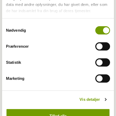
data med andre oplysninger, du har givet dem, eller som
de har indsamlet fra din brug af deres tjenester.
Samtykkevalg
Nødvendig
Præferencer
Statistik
Marketing
Pressemeddelelser
02-02-2026 19:00
, af
Rinnie Mathilde Ilsøe van Oosterhout
K9 Biathlon for alle inviterer til
Vis detaljer
Valentinesløb
Tillad alle