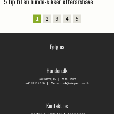
5 tip til en hunde-sikker efterårshave
1
2
3
4
5
Følg os
Hunden.dk
Blåkildevej 15 | 9500 Hobro
+45 98 51 20 66
|
Mediehuset@wiegaarden.dk
Kontakt os
Tip os her
|
Kontakt os
|
Annoncering