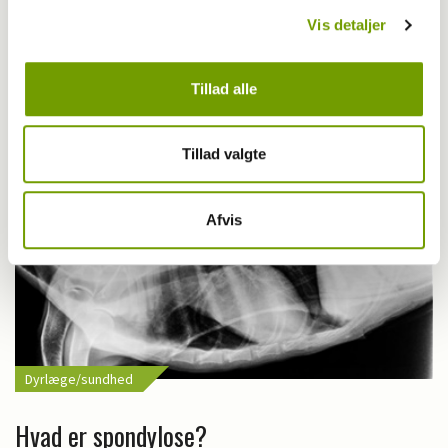
Vis detaljer
Giardia i Svendborg
Tillad alle
Tillad valgte
Afvis
Dyrlæge/sundhed
Hvad er spondylose?