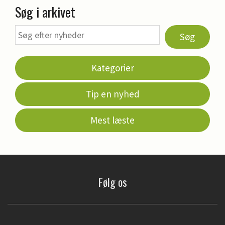
Søg i arkivet
Søg
Kategorier
Tip en nyhed
Mest læste
Følg os