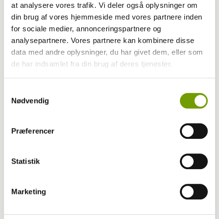
at analysere vores trafik. Vi deler også oplysninger om
din brug af vores hjemmeside med vores partnere inden
for sociale medier, annonceringspartnere og
Aktuelt
analysepartnere. Vores partnere kan kombinere disse
data med andre oplysninger, du har givet dem, eller som
Uhyggelig hundesag ved Randers
de har indsamlet fra din brug af deres tjenester.
Samtykkevalg
Nødvendig
Præferencer
Statistik
Marketing
Dyrlæge/sundhed