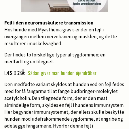
Fejl i den neuromuskulære transmission
Hos hunde med Myasthenia gravis er der en fejl i
overgangen mellem nervebanen og musklen, og dette
resulterer i muskelsvaghed.
Der findes to forskellige typer af sygdommen; en
medfødt og en tilegnet.
LÆS OGSÅ:
Sådan giver man hunden øjendråber
Den medfødte variant skyldes at hunden ved en fejl fødes
med for få fangarme til at fange budbringer-molekylet
acetylcholin. Den tilegnede form, der er den mest
almindelige form, skyldes en fejl i hundens immunsystem.
Her begynder immunsystemet, der ellers skulle beskytte
hunden mod udefrakommende sygdomme, at angribe og
ødelægge fangarmene. Hvorfor denne fejl i