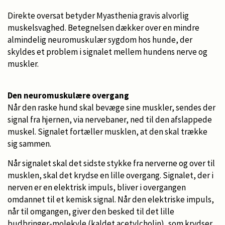
Direkte oversat betyder Myasthenia gravis alvorlig
muskelsvaghed. Betegnelsen dækker over en mindre
almindelig neuromuskulær sygdom hos hunde, der
skyldes et problem i signalet mellem hundens nerve og
muskler.
Den neuromuskulære overgang
Når den raske hund skal bevæge sine muskler, sendes der
signal fra hjernen, via nervebaner, ned til den afslappede
muskel. Signalet fortæller musklen, at den skal trække
sig sammen.
Når signalet skal det sidste stykke fra nerverne og over til
musklen, skal det krydse en lille overgang. Signalet, der i
nerven er en elektrisk impuls, bliver i overgangen
omdannet til et kemisk signal. Når den elektriske impuls,
når til omgangen, giver den besked til det lille
budbringer-molekyle (kaldet acetylcholin), som krydser