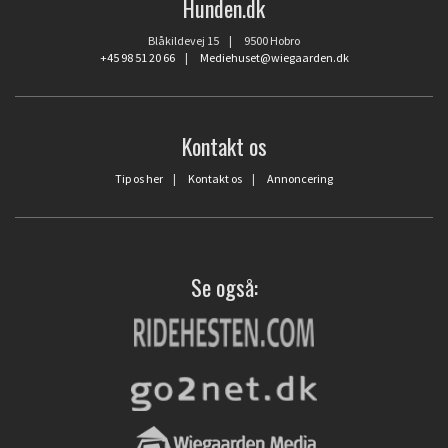
Hunden.dk
Blåkildevej 15 | 9500 Hobro
+45 98 51 20 66
|
Mediehuset@wiegaarden.dk
Kontakt os
Tip os her
|
Kontakt os
|
Annoncering
Se også: