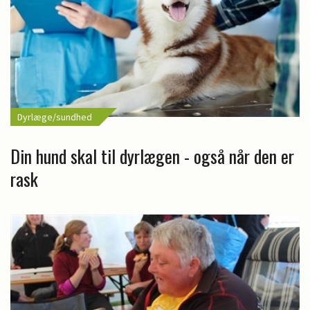
Dyrlæge/sundhed
Din hund skal til dyrlægen - også når den er
rask