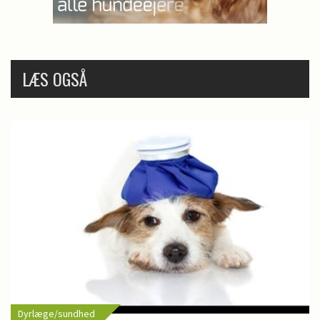
LÆS OGSÅ
Dyrlæge/sundhed