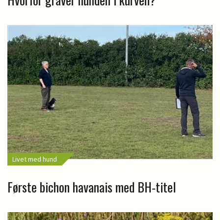
Livet med hund
Første bichon havanais med BH-titel