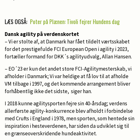
LÆS OGSÅ:
Poter på Plænen: Tivoli fejrer Hundens dag
Dansk agility på verdenskortet
– Vi er stolte af, at Danmark har fået tildelt værtsskabet
for det prestigefulde FCI European Open i agility i 2023,
fortæller formand for DKK´s agilityudvalg, Allan Hansen.
– EO´23 er kun det andet store FCI-Agilitymesterskab, vi
afholder i Danmark; Vi var heldige at få lov til at afholde
VM tilbage i 1997, og det kommende arrangement bliver
forhåbentlig ikke det sidste, siger han.
I 2018 kunne agilitysporten fejre sin 40-årsdag; verdens
allerførste agility-konkurrence blev afholdt i forbindelse
med Crufts i England i 1978, men sporten, som hentede sin
inspiration i hesteverdenen, har siden da udviklet sig til
en grænseoverskridende hundeaktivitet.