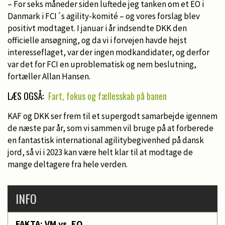
– For seks måneder siden luftede jeg tanken om et EO i
Danmark i FCI´s agility-komité – og vores forslag blev
positivt modtaget. I januar i år indsendte DKK den
officielle ansøgning, og da vi i forvejen havde hejst
interesseflaget, var der ingen modkandidater, og derfor
var det for FCI en uproblematisk og nem beslutning,
fortæller Allan Hansen.
LÆS OGSÅ:
Fart, fokus og fællesskab på banen
KAF og DKK ser frem til et supergodt samarbejde igennem
de næste par år, som vi sammen vil bruge på at forberede
en fantastisk international agilitybegivenhed på dansk
jord, så vi i 2023 kan være helt klar til at modtage de
mange deltagere fra hele verden.
INFO
FAKTA: VM vs. EO