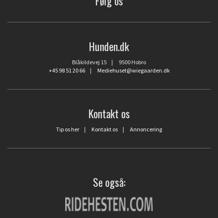
Følg os
Hunden.dk
Blåkildevej 15 | 9500 Hobro
+45 98 51 20 66
|
Mediehuset@wiegaarden.dk
Kontakt os
Tip os her
|
Kontakt os
|
Annoncering
Se også: