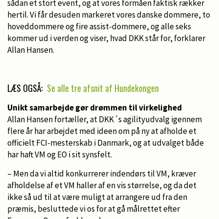
sådan et stort event, og at vores formåen faktisk rækker
hertil. Vi får desuden markeret vores danske dommere, to
hoveddommere og fire assist-dommere, og alle seks
kommer ud i verden og viser, hvad DKK står for, forklarer
Allan Hansen.
LÆS OGSÅ:
Se alle tre afsnit af Hundekongen
Unikt samarbejde gør drømmen til virkelighed
Allan Hansen fortæller, at DKK´s agilityudvalg igennem
flere år har arbejdet med ideen om på ny at afholde et
officielt FCI-mesterskab i Danmark, og at udvalget både
har haft VM og EO i sit synsfelt.
– Men da vi altid konkurrerer indendørs til VM, kræver
afholdelse af et VM haller af en vis størrelse, og da det
ikke så ud til at være muligt at arrangere ud fra den
præmis, besluttede vi os for at gå målrettet efter