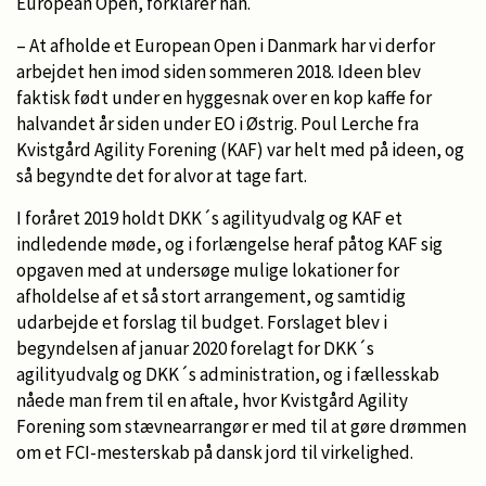
European Open, forklarer han.
– At afholde et European Open i Danmark har vi derfor
arbejdet hen imod siden sommeren 2018. Ideen blev
faktisk født under en hyggesnak over en kop kaffe for
halvandet år siden under EO i Østrig. Poul Lerche fra
Kvistgård Agility Forening (KAF) var helt med på ideen, og
så begyndte det for alvor at tage fart.
I foråret 2019 holdt DKK´s agilityudvalg og KAF et
indledende møde, og i forlængelse heraf påtog KAF sig
opgaven med at undersøge mulige lokationer for
afholdelse af et så stort arrangement, og samtidig
udarbejde et forslag til budget. Forslaget blev i
begyndelsen af januar 2020 forelagt for DKK´s
agilityudvalg og DKK´s administration, og i fællesskab
nåede man frem til en aftale, hvor Kvistgård Agility
Forening som stævnearrangør er med til at gøre drømmen
om et FCI-mesterskab på dansk jord til virkelighed.