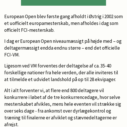
European Open blev første gang afholdt i Østrig i 2002 som
et uofficielt europamesterskab, men afholdes i dag som
officielt FCI-mesterskab.
I dag er European Open niveaumæssigt på højde med – og
deltagermæssigt endda endnu større – end det officielle
FCI-VM.
Ligesom ved VM forventes der deltagelse af ca. 35-40
forskellige nationer fra hele verden, der alle inviteres til
at tilmelde et udvidet landshold på op til 28 ekvipager.
Alt i alt forventer vi, at flere end 800 deltagere vil
konkurrere i løbet af de tre konkurrencedage, hvor selve
mesterskabet afvikles, mens hele eventen vil strække sig
over seks dage - fra ankomst over dyrlægekontrol og
træning til finalerne er afviklet og stævnedeltagerne er
afrejst.