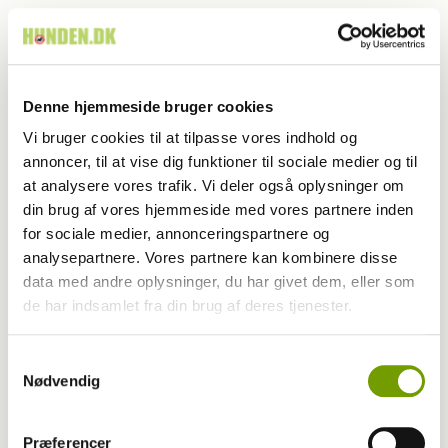
Denne hjemmeside bruger cookies
Vi bruger cookies til at tilpasse vores indhold og
annoncer, til at vise dig funktioner til sociale medier og til
at analysere vores trafik. Vi deler også oplysninger om
din brug af vores hjemmeside med vores partnere inden
for sociale medier, annonceringspartnere og
analysepartnere. Vores partnere kan kombinere disse
data med andre oplysninger, du har givet dem, eller som
Livet med hund
de har indsamlet fra din brug af deres tjenester.
Mest populære hunderacer i 2023
Samtykkevalg
Nødvendig
Præferencer