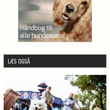
LÆS OGSÅ