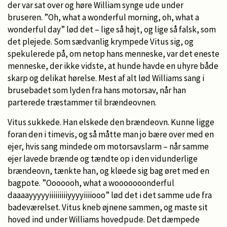
der var sat over og høre William synge ude under
bruseren. ”Oh, what a wonderful morning, oh, what a
wonderful day” lød det – lige så højt, og lige så falsk, som
det plejede. Som sædvanlig krympede Vitus sig, og
spekulerede på, om netop hans menneske, var det eneste
menneske, der ikke vidste, at hunde havde en uhyre både
skarp og delikat hørelse. Mest af alt lød Williams sang i
brusebadet som lyden fra hans motorsav, når han
parterede træstammer til brændeovnen.
Vitus sukkede. Han elskede den brændeovn. Kunne ligge
foran den i timevis, og så måtte man jo bære over med en
ejer, hvis sang mindede om motorsavslarm – når samme
ejer lavede brænde og tændte op i den vidunderlige
brændeovn, tænkte han, og kløede sig bag øret med en
bagpote. ”Ooooooh, what a wooooooonderful
daaaayyyyyiiiiiiiiiyyyyiiiiooo” lød det i det samme ude fra
badeværelset. Vitus kneb øjnene sammen, og maste sit
hoved ind under Williams hovedpude. Det dæmpede