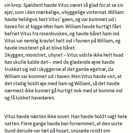
sin krop. Sjældent havde Vitus været så glad for at se sin
ejer, som i den mærkelige, uhyggelige vinternat. William
havde heldigvis hørt Vitus’ gøen, og var kommet ud i
haven for at kigge efter ham. William havde hurtigt fået
befriet Vitus fra rosenbusken, og havde båret ham ind.
Vitus var nemlig kravlet helt ind i favnen på William, og
havde insisteret på at blive båret.
Skyggen, monstret, uhyret – Vitus vidste ikke helt hvad
han skulle kalde det – med de glødende øjne havde
trukket sig ind i skyggerne af det gamle egetræ, da
William var kommet ud i haven. Men Vitus havde vist, at
det stadig holdt øje med ham og William, så det havde
nærmest ikke kunnet gå hurtigt nok med at komme ind
og få lukket havedøren.
Vitus havde næsten ikke sovet. Han havde holdt vagt hele
natten. Flere gange havde han fornemmet, at den sorte
hund derude var tæt på huset, snusede rundt om