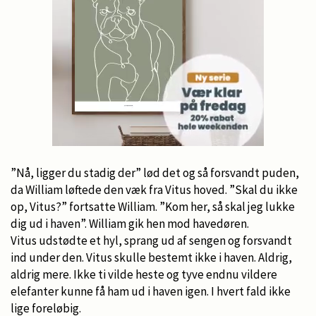
”Nå, ligger du stadig der” lød det og så forsvandt puden,
da William løftede den væk fra Vitus hoved. ”Skal du ikke
op, Vitus?” fortsatte William. ”Kom her, så skal jeg lukke
dig ud i haven”. William gik hen mod havedøren.
Vitus udstødte et hyl, sprang ud af sengen og forsvandt
ind under den. Vitus skulle bestemt ikke i haven. Aldrig,
aldrig mere. Ikke ti vilde heste og tyve endnu vildere
elefanter kunne få ham ud i haven igen. I hvert fald ikke
lige foreløbig.