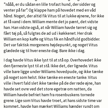
”nååå, er du sådan en lille trofast hund, der sidder og
venter på far”. Og klappe ham på hovedet med en våd
hånd. Noget, der altid fik Vitus til at lukke øjnene, for ikke
at få vand i dem. William mente det jo pænt, det vidste
han. Han vidste også, at når William havde tørret sig og
fået tøj på, så fulgtes de ad ud i køkkenet. Her drak
William en kop kaffe og Vitus fik en håndfuld godbidder.
Det var faktisk morgenens højdepunkt, og noget Vitus
glædede sig til hver eneste dag. Bare ikke i dag.
I dag havde Vitus ikke lyst til at stå op. Overhovedet ikke
den fjerneste lyst til at stå. Ikke det, der lignede. Vitus
ville bare ligge under Williams hovedpude, og ikke tænke
på noget som helst. Ikke tænke en eneste tanke. Vitus
ville i hvert fald slet ikke tænke på de der røde øjne, han
havde set ovre ved det store egetræ om natten, da
William havde befriet ham fra rosenbuskens tornede
grene. Lige som Vitus havde troet, at hans sidste time var
kommet, havde han mærket Williams hænder rundt om