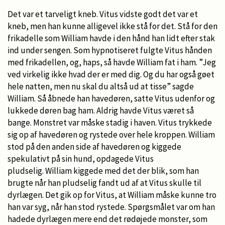
Det var et tarveligt kneb. Vitus vidste godt det var et
kneb, men han kunne alligevel ikke stå for det. Stå for den
frikadelle som William havde i den hånd han lidt efter stak
ind under sengen. Som hypnotiseret fulgte Vitus hånden
med frikadellen, og, haps, så havde William fat i ham. ”Jeg
ved virkelig ikke hvad der er med dig. Og du har også gøet
hele natten, men nu skal du altså ud at tisse” sagde
William. Så åbnede han havedøren, satte Vitus udenfor og
lukkede døren bag ham. Aldrig havde Vitus været så
bange. Monstret var måske stadig i haven. Vitus trykkede
sig op af havedøren og rystede over hele kroppen. William
stod på den anden side af havedøren og kiggede
spekulativt på sin hund, opdagede Vitus
pludselig. William kiggede med det der blik, som han
brugte når han pludselig fandt ud af at Vitus skulle til
dyrlægen. Det gik op for Vitus, at William måske kunne tro
han var syg, når han stod rystede. Spørgsmålet var om han
hadede dyrlægen mere end det rødøjede monster, som