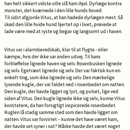
han helt sikkert vidste ville slå ham ihjel. Dyrlæge kontra
monster, det kværnede i den lille hunds hoved.
Til sidst afgjorde Vitus, at han hadede dyrlægen mest. Så
skød den lille hvide hund hjertet op i livet, prøvede at
lade være med at ryste og begav sig langsomt ud i haven.
Vitus var i alarmberedskab, klar til at flygte - eller
kæmpe, hvis der ikke var anden udvej. Til hans
forbløffelse lignede haven sig selv. Rosenbusken lignede
sig selv. Egetræet lignede sig selv. Der var faktisk kun en
enkelt ting, som ikke lignede sig selv. Den mærkelige
lysende kugle, der var faldet ned i rosenbedet om natten.
Den kugle, der havde ligget og lyst, og pulset, lige ved
siden af Vitus. Den kugle lignede ikke sig selv, kunne Vitus
konstatere, da han forsigtigt inspicerede rosenbedet.
Kuglen lå stadig samme sted som den havde ligget om
natten. Vitus var forvirret – kunne det have været ham,
der havde set syner i nat? Måske havde det været noget