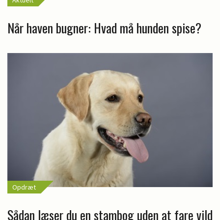
Aktuelt
Når haven bugner: Hvad må hunden spise?
Opdræt
Sådan læser du en stambog uden at fare vild