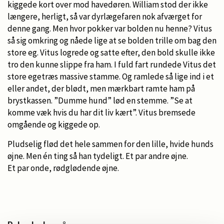
kiggede kort over mod havedøren. William stod der ikke
længere, herligt, så var dyrlægefaren nok afværget for
denne gang. Men hvor pokker var bolden nu henne? Vitus
så sig omkring og nåede lige at se bolden trille om bag den
store eg. Vitus logrede og satte efter, den bold skulle ikke
tro den kunne slippe fra ham. I fuld fart rundede Vitus det
store egetræs massive stamme. Og ramlede så lige ind i et
eller andet, der blødt, men mærkbart ramte ham på
brystkassen. ”Dumme hund” lød en stemme. ”Se at
komme væk hvis du har dit liv kært”. Vitus bremsede
omgående og kiggede op.
Pludselig flød det hele sammen for den lille, hvide hunds
øjne. Men én ting så han tydeligt. Et par andre øjne.
Et par onde, rødglødende øjne.