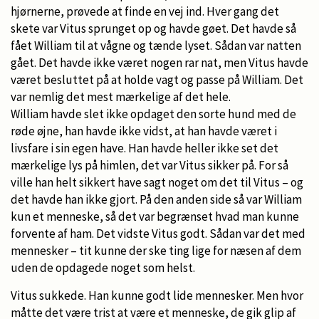
hjørnerne, prøvede at finde en vej ind. Hver gang det
skete var Vitus sprunget op og havde gøet. Det havde så
fået William til at vågne og tænde lyset. Sådan var natten
gået. Det havde ikke været nogen rar nat, men Vitus havde
været besluttet på at holde vagt og passe på William. Det
var nemlig det mest mærkelige af det hele.
William havde slet ikke opdaget den sorte hund med de
røde øjne, han havde ikke vidst, at han havde været i
livsfare i sin egen have. Han havde heller ikke set det
mærkelige lys på himlen, det var Vitus sikker på. For så
ville han helt sikkert have sagt noget om det til Vitus – og
det havde han ikke gjort. På den anden side så var William
kun et menneske, så det var begrænset hvad man kunne
forvente af ham. Det vidste Vitus godt. Sådan var det med
mennesker – tit kunne der ske ting lige for næsen af dem
uden de opdagede noget som helst.
Vitus sukkede. Han kunne godt lide mennesker. Men hvor
måtte det være trist at være et menneske, de gik glip af