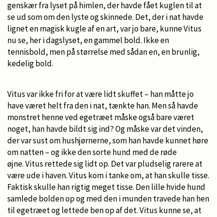
genskær fra lyset på himlen, der havde fået kuglen til at
se ud som om den lyste og skinnede. Det, der i nat havde
lignet en magisk kugle af en art, var jo bare, kunne Vitus
nu se, her i dagslyset, en gammel bold. Ikke en
tennisbold, men på størrelse med sådan en, en brunlig,
kedelig bold.
Vitus var ikke fri for at være lidt skuffet – han måtte jo
have været helt fra den i nat, tænkte han. Men så havde
monstret henne ved egetræet måske også bare været
noget, han havde bildt sig ind? Og måske var det vinden,
der var sust om hushjørnerne, som han havde kunnet høre
om natten – og ikke den sorte hund med de røde
øjne. Vitus rettede sig lidt op. Det var pludselig rarere at
være ude i haven. Vitus kom i tanke om, at han skulle tisse.
Faktisk skulle han rigtig meget tisse. Den lille hvide hund
samlede bolden op og med den i munden travede han hen
til egetræet og lettede ben op af det. Vitus kunne se, at