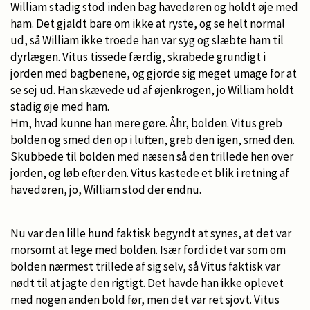
William stadig stod inden bag havedøren og holdt øje med
ham. Det gjaldt bare om ikke at ryste, og se helt normal
ud, så William ikke troede han var syg og slæbte ham til
dyrlægen. Vitus tissede færdig, skrabede grundigt i
jorden med bagbenene, og gjorde sig meget umage for at
se sej ud. Han skævede ud af øjenkrogen, jo William holdt
stadig øje med ham.
Hm, hvad kunne han mere gøre. Åhr, bolden. Vitus greb
bolden og smed den op i luften, greb den igen, smed den.
Skubbede til bolden med næsen så den trillede hen over
jorden, og løb efter den. Vitus kastede et blik i retning af
havedøren, jo, William stod der endnu.
Nu var den lille hund faktisk begyndt at synes, at det var
morsomt at lege med bolden. Især fordi det var som om
bolden nærmest trillede af sig selv, så Vitus faktisk var
nødt til at jagte den rigtigt. Det havde han ikke oplevet
med nogen anden bold før, men det var ret sjovt. Vitus