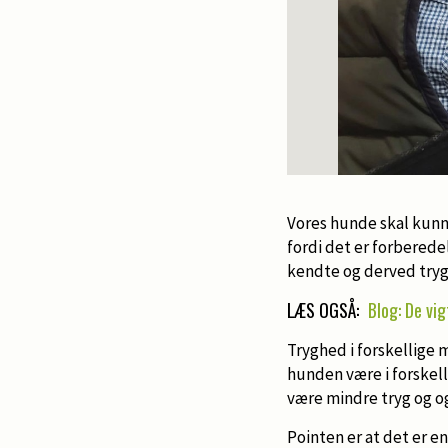
Vores hunde skal kunn
fordi det er forbered
kendte og derved tryg
LÆS OGSÅ:
Blog: De vi
Tryghed i forskellige 
hunden være i forskell
være mindre tryg og o
Pointen er at det er en