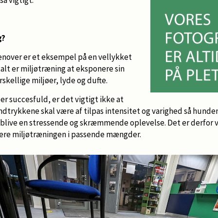
g?
venover er et eksempel på en vellykket
talt er miljøtræning at eksponere sin
rskellige miljøer, lyde og dufte.
er succesfuld, er det vigtigt ikke at
ndtrykkene skal være af tilpas intensitet og varighed så hund
t blive en stressende og skræmmende oplevelse. Det er derfor v
re miljøtræningen i passende mængder.