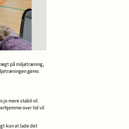
vægt på miljøtræning,
iljøtræningen gøres
 jo mere stabil vil
derhjemme over tid vil
igt kun at lade det