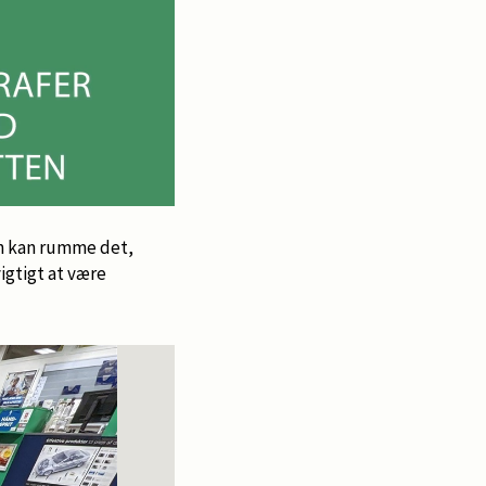
en kan rumme det,
igtigt at være