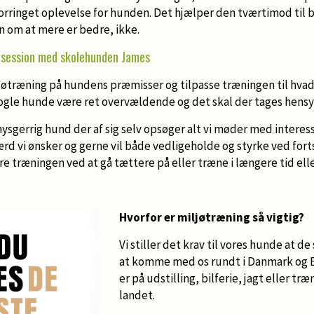
 forringet oplevelse for hunden. Det hjælper den tværtimod ti
n om at mere er bedre, ikke.
 session med skolehunden James
iljøtræning på hundens præmisser og tilpasse træningen til hv
ogle hunde være ret overvældende og det skal der tages hensyn
ysgerrig hund der af sig selv opsøger alt vi møder med interess
rd vi ønsker og gerne vil både vedligeholde og styrke ved fort
re træningen ved at gå tættere på eller træne i længere tid elle
Hvorfor er miljøtræning så vigtig?
Vi stiller det krav til vores hunde at d
at komme med os rundt i Danmark og 
er på udstilling, bilferie, jagt eller træ
landet.