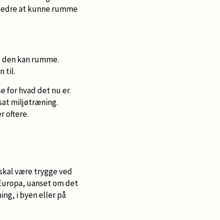
l bedre at kunne rumme
ad den kan rumme.
 til.
e for hvad det nu er.
sat miljøtræning.
r oftere.
e skal være trygge ved
Europa, uanset om det
ning, i byen eller på