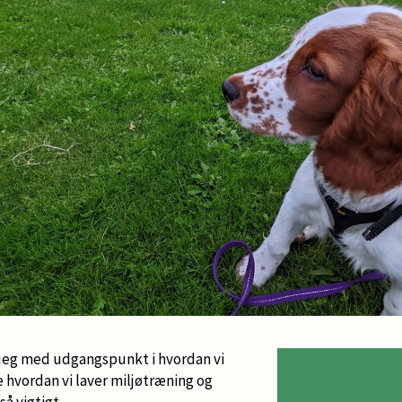
l jeg med udgangspunkt i hvordan vi
 hvordan vi laver miljøtræning og
så vigtigt.