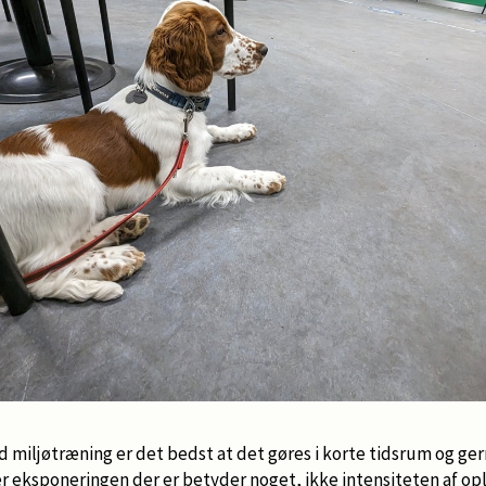
miljøtræning er det bedst at det gøres i korte tidsrum og ger
 er eksponeringen der er betyder noget, ikke intensiteten af o