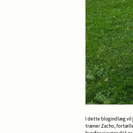
I dette blogindlæg vi
træner Zacho, fortælle
hvorfor vi synes det er 