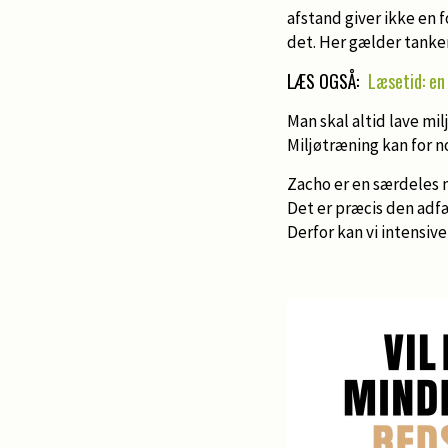
afstand giver ikke en
det. Her gælder tanke
LÆS OGSÅ:
Læsetid: en
Man skal altid lave m
Miljøtræning kan for n
Zacho er en særdeles n
Det er præcis den adfæ
Derfor kan vi intensive