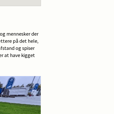
r og mennesker der
ættere på det hele,
afstand og spiser
er at have kigget