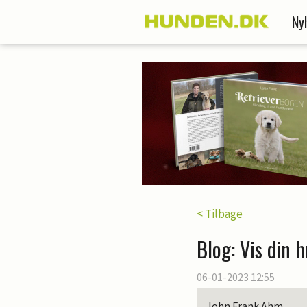
Ny
< Tilbage
Blog: Vis din h
06-01-2023 12:55
John Frank Ahm