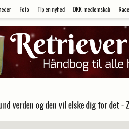
heder
Foto
Tip en nyhed
DKK-medlemskab
Race
und verden og den vil elske dig for det - 