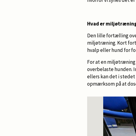
Hvad er miljøtrænin
Den lille fortælling o
miljøtræning. Kort for
hvalp eller hund for fo
For at en miljøtræning 
overbelaste hunden. I
ellers kan det i stede
opmærksom på at dose