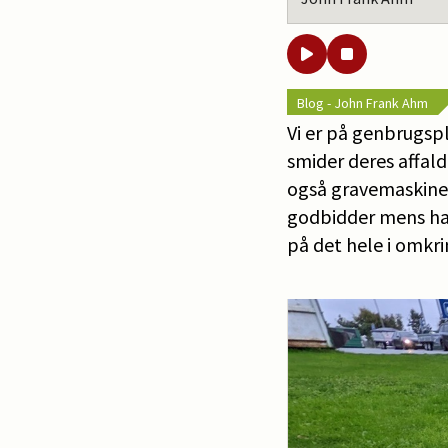
Blog - John Frank Ahm
Vi er på genbrugspl
smider deres affald
også gravemaskinen 
godbidder mens han
på det hele i omkri