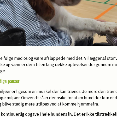
e følge med os og være afslappede med det. Vi lægger så stor 
else og vænner dem til en lang række oplevelser der gennem m
ge.
gtige pauser
miljøer er ligesom en muskel der kan trænes. Jo mere den trænes
ige miljøer. Omvendt så er der risiko for at en hund der kun er 
g blive stadig mere utilpas ved at komme hjemmefra.
 kontinuerlig opgave i hele hundens liv. Det er ikke tilstrækkel