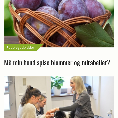
Foder/godbidder
Må min hund spise blommer og mirabeller?