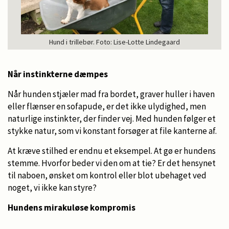
Hund i trillebør. Foto: Lise-Lotte Lindegaard
Når instinkterne dæmpes
Når hunden stjæler mad fra bordet, graver huller i haven
eller flænser en sofapude, er det ikke ulydighed, men
naturlige instinkter, der finder vej. Med hunden følger et
stykke natur, som vi konstant forsøger at file kanterne af.
At kræve stilhed er endnu et eksempel. At gø er hundens
stemme. Hvorfor beder vi den om at tie? Er det hensynet
til naboen, ønsket om kontrol eller blot ubehaget ved
noget, vi ikke kan styre?
Hundens mirakuløse kompromis