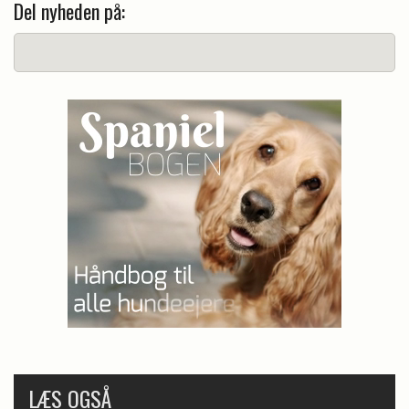
Del nyheden på:
LÆS OGSÅ