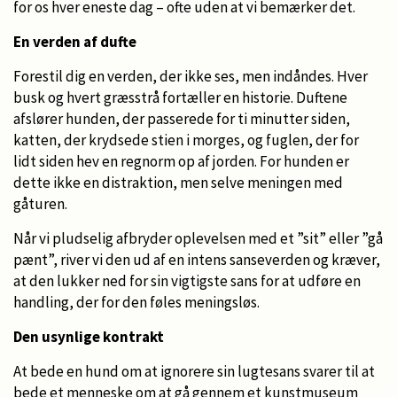
for os hver eneste dag – ofte uden at vi bemærker det.
En verden af dufte
Forestil dig en verden, der ikke ses, men indåndes. Hver
busk og hvert græsstrå fortæller en historie. Duftene
afslører hunden, der passerede for ti minutter siden,
katten, der krydsede stien i morges, og fuglen, der for
lidt siden hev en regnorm op af jorden. For hunden er
dette ikke en distraktion, men selve meningen med
gåturen.
Når vi pludselig afbryder oplevelsen med et ”sit” eller ”gå
pænt”, river vi den ud af en intens sanseverden og kræver,
at den lukker ned for sin vigtigste sans for at udføre en
handling, der for den føles meningsløs.
Den usynlige kontrakt
At bede en hund om at ignorere sin lugtesans svarer til at
bede et menneske om at gå gennem et kunstmuseum