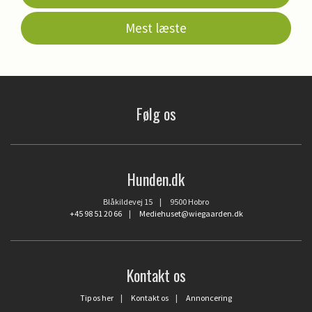
Mest læste
Følg os
Hunden.dk
Blåkildevej 15 | 9500 Hobro
+45 98 51 20 66
|
Mediehuset@wiegaarden.dk
Kontakt os
Tip os her
|
Kontakt os
|
Annoncering