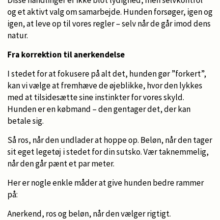
Disse handlinger er ikke blot lydighed, men selvkontrol
og et aktivt valg om samarbejde. Hunden forsøger, igen og
igen, at leve op til vores regler – selv når de går imod dens
natur.
Fra korrektion til anerkendelse
I stedet for at fokusere på alt det, hunden gør ”forkert”,
kan vi vælge at fremhæve de øjeblikke, hvor den lykkes
med at tilsidesætte sine instinkter for vores skyld.
Hunden er en købmand – den gentager det, der kan
betale sig.
Så ros, når den undlader at hoppe op. Beløn, når den tager
sit eget legetøj i stedet for din sutsko. Vær taknemmelig,
når den går pænt et par meter.
Her er nogle enkle måder at give hunden bedre rammer
på:
Anerkend, ros og beløn, når den vælger rigtigt.