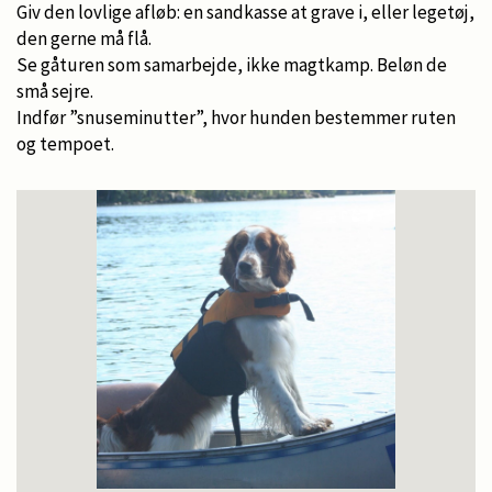
Giv den lovlige afløb: en sandkasse at grave i, eller legetøj,
den gerne må flå.
Se gåturen som samarbejde, ikke magtkamp. Beløn de
små sejre.
Indfør ”snuseminutter”, hvor hunden bestemmer ruten
og tempoet.