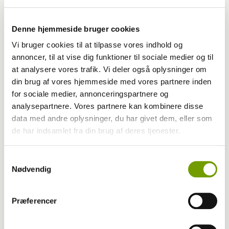
Aktuelt
Denne hjemmeside bruger cookies
Vi bruger cookies til at tilpasse vores indhold og
Hundeliv ofres til fordel for VM-fodbold
annoncer, til at vise dig funktioner til sociale medier og til
at analysere vores trafik. Vi deler også oplysninger om
din brug af vores hjemmeside med vores partnere inden
for sociale medier, annonceringspartnere og
analysepartnere. Vores partnere kan kombinere disse
data med andre oplysninger, du har givet dem, eller som
de har indsamlet fra din brug af deres tjenester.
Samtykkevalg
Nødvendig
Præferencer
Livet med hund