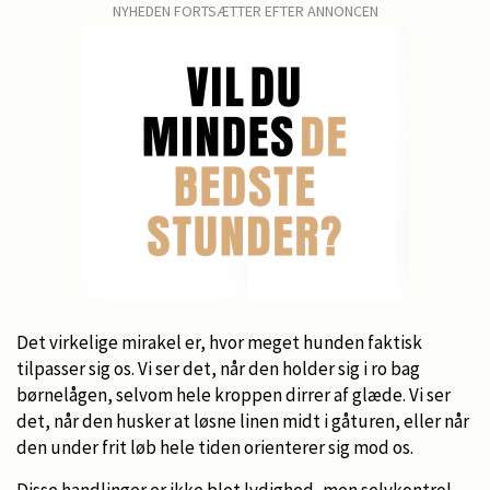
NYHEDEN FORTSÆTTER EFTER ANNONCEN
Det virkelige mirakel er, hvor meget hunden faktisk
tilpasser sig os. Vi ser det, når den holder sig i ro bag
børnelågen, selvom hele kroppen dirrer af glæde. Vi ser
det, når den husker at løsne linen midt i gåturen, eller når
den under frit løb hele tiden orienterer sig mod os.