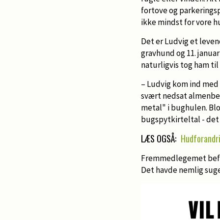
fortove og parkeringsp
ikke mindst for vore h
Det er Ludvig et leven
gravhund og 11. januar 
naturligvis tog ham ti
– Ludvig kom ind med 
svært nedsat almenbefi
metal" i bughulen. Bl
bugspytkirteltal - det 
LÆS OGSÅ:
Hudforandri
Fremmedlegemet befand
Det havde nemlig suge