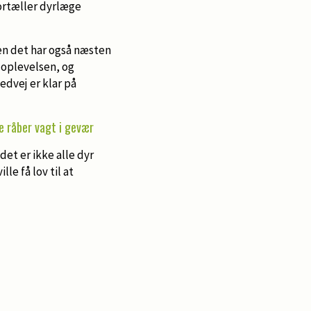
ortæller dyrlæge
en det har også næsten
 oplevelsen, og
dvej er klar på
e råber vagt i gevær
det er ikke alle dyr
le få lov til at