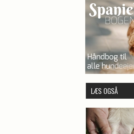
LÆS OGSÅ