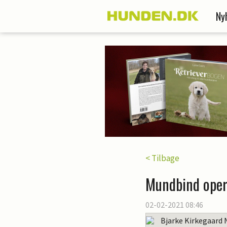
Ny
< Tilbage
Mundbind oper
02-02-2021 08:46
Bjarke Kirkegaard 