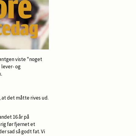
røntgen viste "noget
 lever- og
.
at det måtte rives ud.
andet 16 år på
ig før fjernet et
 sad så godt fat. Vi