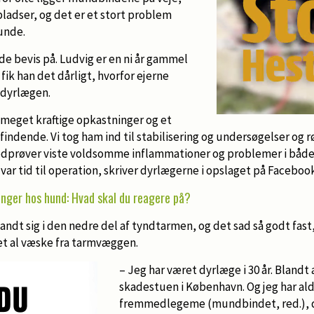
ladser, og det er et stort problem
unde.
de bevis på. Ludvig er en ni år gammel
fik han det dårligt, hvorfor ejerne
l dyrlægen.
meget kraftige opkastninger og et
ndende. Vi tog ham ind til stabilisering og undersøgelser og 
odprøver viste voldsomme inflammationer og problemer i både
var tid til operation, skriver dyrlægerne i opslaget på Facebook
nger hos hund: Hvad skal du reagere på?
t sig i den nedre del af tyndtarmen, og det sad så godt fast, 
t al væske fra tarmvæggen.
– Jeg har været dyrlæge i 30 år. Blandt 
skadestuen i København. Og jeg har aldr
fremmedlegeme (mundbindet, red.), der