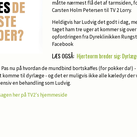
måtte nærmest flå det af tarmsiden, f
Carsten Holm Petersen til TV 2 Lorry.
Heldigvis har Ludvig det godt i dag, m
taget ham tre uger at kommer sig over
opfordringen fra Dyreklinikken Rungste
Facebook
LÆS OGSÅ:
Hjerteorm breder sig: Dyrlæg
! Pas nu på hvordan de mundbind bortskaffes (for pokker da!) - 
 komme til dyrlæge - og det er muligvis ikke alle kæledyr der vil
ensiv en behandling som Ludvig.
sagen her på TV2's hjemmeside