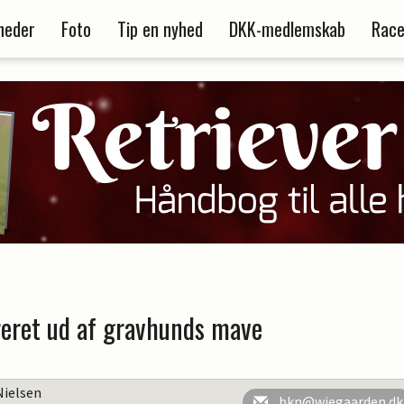
heder
Foto
Tip en nyhed
DKK-medlemskab
Race
eret ud af gravhunds mave
Nielsen
bkn@wiegaarden.dk