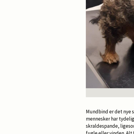
Mundbind er det nye so
mennesker har tydelig
skraldespande, ligeso
fugle eller vinden. Alt