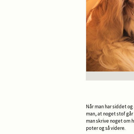
Når man har siddet og 
man, at noget stof går
man skrive noget om h
poter og så videre.