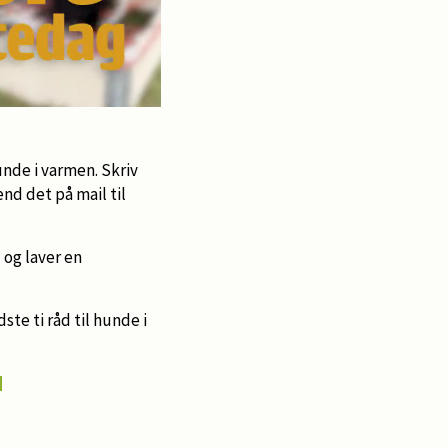
hunde i varmen. Skriv
end det på mail til
 og laver en
ste ti råd til hunde i
d