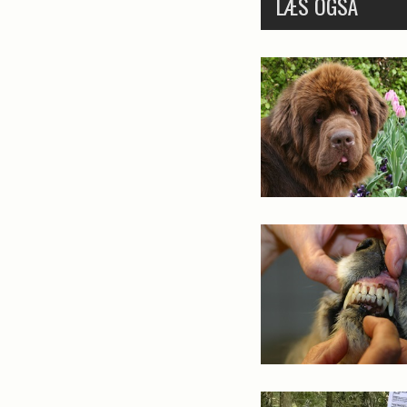
LÆS OGSÅ