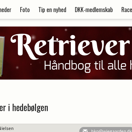
heder
Foto
Tip en nyhed
DKK-medlemskab
Race
er i hedebølgen
Nielsen
bkn@wiegaarden.dk