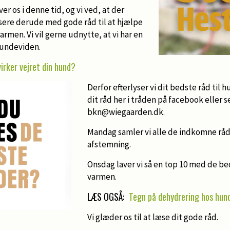
er os i denne tid, og vi ved, at der
sere derude med gode råd til at hjælpe
rmen. Vi vil gerne udnytte, at vi har en
hundeviden.
irker vejret din hund?
Derfor efterlyser vi dit bedste råd til 
dit råd her i tråden på facebook eller s
bkn@wiegaarden.dk.
Mandag samler vi alle de indkomne råd
afstemning.
Onsdag laver vi så en top 10 med de bed
varmen.
LÆS OGSÅ:
Tegn på dehydrering hos hun
Vi glæder os til at læse dit gode råd.