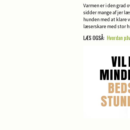
Varmen er i den grad ov
sidder mange af jer læ
hunden med at klare va
læserskare med stor 
LÆS OGSÅ:
Hvordan påv