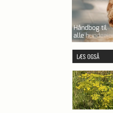
LÆS OGSÅ