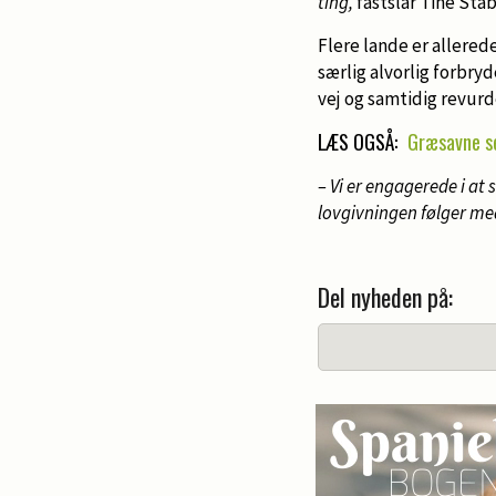
ting,
fastslår Tine Stab
Flere lande er allered
særlig alvorlig forbryd
vej og samtidig revurde
LÆS OGSÅ:
Græsavne se
– Vi er engagerede i at 
lovgivningen følger med
Del nyheden på: