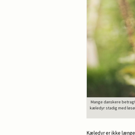
Mange danskere betragte
kæledyr stadig med løsør
Kæledyr er ikke længe