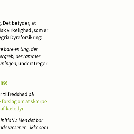
. Det betyder, at
disk virkelighed, som er
gria Dyreforsikring:
e bare en ting, der
overgreb, der rammer
ivningen,
understreger
ense
r tilfredshed på
 forslag om at skærpe
 af kæledyr
.
initiativ. Men det bør
ende væsener – ikke som