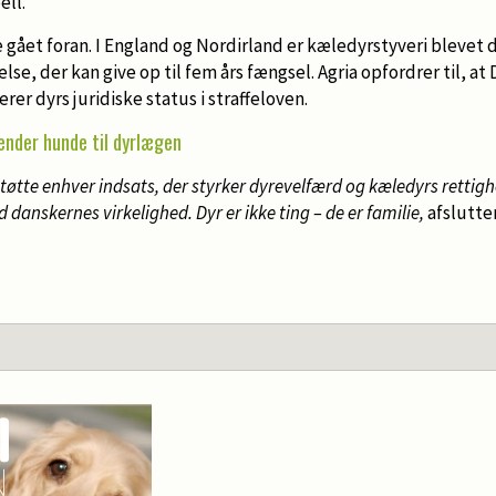
ell.
e gået foran. I England og Nordirland er kæledyrstyveri blevet
else, der kan give op til fem års fængsel. Agria opfordrer til, 
rer dyrs juridiske status i straffeloven.
nder hunde til dyrlægen
støtte enhver indsats, der styrker dyrevelfærd og kæledyrs rettighe
 danskernes virkelighed. Dyr er ikke ting – de er familie,
afslutte