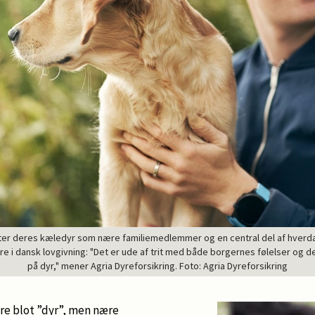
r deres kæledyr som nære familiemedlemmer og en central del af hverdage
e i dansk lovgivning: "Det er ude af trit med både borgernes følelser o
på dyr," mener Agria Dyreforsikring. Foto: Agria Dyreforsikring
re blot ”dyr”, men nære