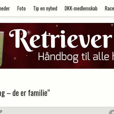
heder
Foto
Tip en nyhed
DKK-medlemskab
Race
ng – de er familie”
up