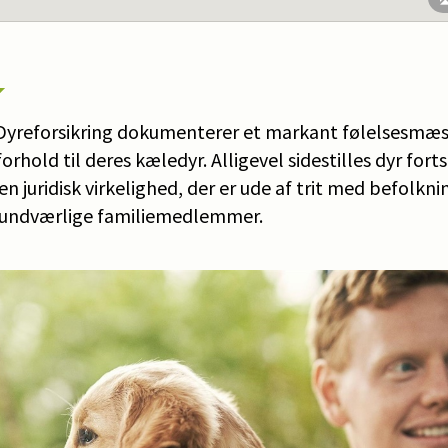
 Dyreforsikring dokumenterer et markant følelsesmæss
forhold til deres kæledyr. Alligevel sidestilles dyr fort
en juridisk virkelighed, der er ude af trit med befolkn
undværlige familiemedlemmer.