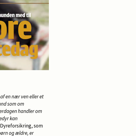
af en nær ven eller et
hund som om
hverdagen handler om
ledyr kan
a Dyreforsikring, som
børn og ældre, er