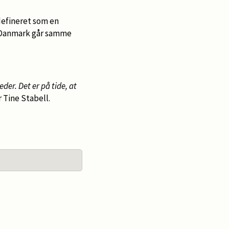
 defineret som en
at Danmark går samme
der. Det er på tide, at
r Tine Stabell.