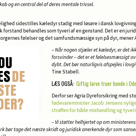
kab og en central del af deres mentale trivsel.
elighed sidestilles kæledyr stadig med løsøre i dansk lovgivning
disk forstand behandles som tyveri af en genstand. Det er en juri
borgernes følelser og det samfundsmæssige syn på dyr, mener A
– Når nogen stjæler et kæledyr, er det ikk
forsvinder – det er et følelsesmæssigt 
dybt. Det bør naturligvis afspejles i lovg
Tine Stabell.
LÆS OGSÅ:
Giftig larve truer hunde i Od
Derfor ser Agria Dyreforsikring med sto
fødevareminister Jacob Jensens nylige
straffen for både mishandling og tyveri
– Vi støtter helhjertet op om ministerens 
rk bør tage det næste skridt og juridisk anerkende dyr som sans