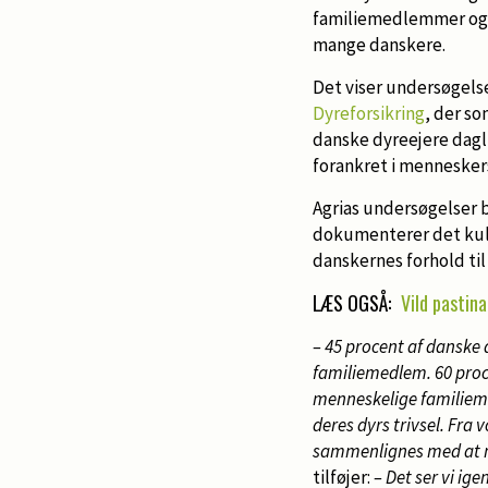
familiemedlemmer og 
mange danskere.
Det viser undersøgelse
Dyreforsikring
, der so
danske dyreejere dagl
forankret i menneskers 
Agrias undersøgelser 
dokumenterer det kult
danskernes forhold til
LÆS OGSÅ:
Vild pastin
– 45 procent af danske d
familiemedlem. 60 pro
menneskelige familieme
deres dyrs trivsel. Fra
sammenlignes med at m
tilføjer:
– Det ser vi ige