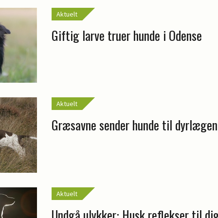
Aktuelt
Giftig larve truer hunde i Odense
Aktuelt
Græsavne sender hunde til dyrlægen
Aktuelt
Undgå ulykker: Husk reflekser til di