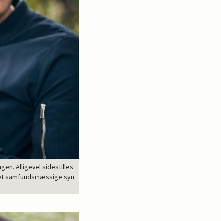
n. Alligevel sidestilles
g det samfundsmæssige syn