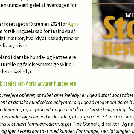
en uundværlig del af hverdagen for
r foretaget af Xtreme i 2024 for
Agria
m forsikringsselskab for tusindvis af
igt mærker, hvor dybt kæledyrene er
liv og trivsel.
blandt danske hunde- og katteejere
urelle og følelsesmæssige skifte i
 deres kæledyr:
ak breder sig: Agria advarer hundeejere
yreejere oplever, at tabet af et kæledyr er lige så stort som tabet 
cent af danske hundeejere bekymrer sig lige så meget om deres 
dlemmer, og 11 procent angiver, at deres største bekymring i 
 vores undersøgelser ved vi desuden, at sorgen over at miste et kæ
iste et nært familiemedlem,
siger Tine Stabell, direktør i Agri
n og igen i vores kontakt med kunder. For mange, særligt singler, 