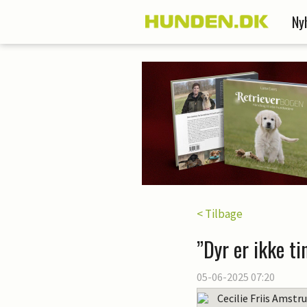
Ny
< Tilbage
”Dyr er ikke ti
05-06-2025 07:20
Cecilie Friis Amstr