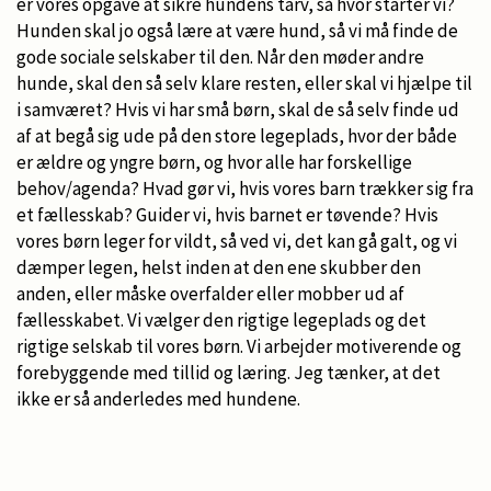
er vores opgave at sikre hundens tarv, så hvor starter vi?
Hunden skal jo også lære at være hund, så vi må finde de
gode sociale selskaber til den. Når den møder andre
hunde, skal den så selv klare resten, eller skal vi hjælpe til
i samværet? Hvis vi har små børn, skal de så selv finde ud
af at begå sig ude på den store legeplads, hvor der både
er ældre og yngre børn, og hvor alle har forskellige
behov/agenda? Hvad gør vi, hvis vores barn trækker sig fra
et fællesskab? Guider vi, hvis barnet er tøvende? Hvis
vores børn leger for vildt, så ved vi, det kan gå galt, og vi
dæmper legen, helst inden at den ene skubber den
anden, eller måske overfalder eller mobber ud af
fællesskabet. Vi vælger den rigtige legeplads og det
rigtige selskab til vores børn. Vi arbejder motiverende og
forebyggende med tillid og læring. Jeg tænker, at det
ikke er så anderledes med hundene.