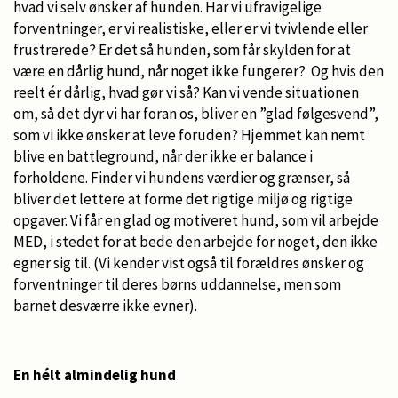
hvad vi selv ønsker af hunden. Har vi ufravigelige
forventninger, er vi realistiske, eller er vi tvivlende eller
frustrerede? Er det så hunden, som får skylden for at
være en dårlig hund, når noget ikke fungerer? Og hvis den
reelt ér dårlig, hvad gør vi så? Kan vi vende situationen
om, så det dyr vi har foran os, bliver en ”glad følgesvend”,
som vi ikke ønsker at leve foruden? Hjemmet kan nemt
blive en battleground, når der ikke er balance i
forholdene. Finder vi hundens værdier og grænser, så
bliver det lettere at forme det rigtige miljø og rigtige
opgaver. Vi får en glad og motiveret hund, som vil arbejde
MED, i stedet for at bede den arbejde for noget, den ikke
egner sig til. (Vi kender vist også til forældres ønsker og
forventninger til deres børns uddannelse, men som
barnet desværre ikke evner).
En hélt almindelig hund