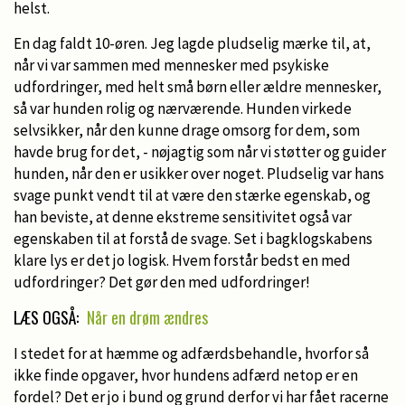
helst.
En dag faldt 10-øren. Jeg lagde pludselig mærke til, at,
når vi var sammen med mennesker med psykiske
udfordringer, med helt små børn eller ældre mennesker,
så var hunden rolig og nærværende. Hunden virkede
selvsikker, når den kunne drage omsorg for dem, som
havde brug for det, - nøjagtig som når vi støtter og guider
hunden, når den er usikker over noget. Pludselig var hans
svage punkt vendt til at være den stærke egenskab, og
han beviste, at denne ekstreme sensitivitet også var
egenskaben til at forstå de svage. Set i bagklogskabens
klare lys er det jo logisk. Hvem forstår bedst en med
udfordringer? Det gør den med udfordringer!
LÆS OGSÅ:
Når en drøm ændres
I stedet for at hæmme og adfærdsbehandle, hvorfor så
ikke finde opgaver, hvor hundens adfærd netop er en
fordel? Det er jo i bund og grund derfor vi har fået racerne