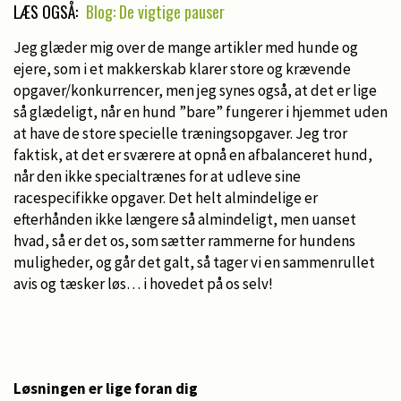
LÆS OGSÅ:
Blog: De vigtige pauser
Jeg glæder mig over de mange artikler med hunde og
ejere, som i et makkerskab klarer store og krævende
opgaver/konkurrencer, men jeg synes også, at det er lige
så glædeligt, når en hund ”bare” fungerer i hjemmet uden
at have de store specielle træningsopgaver. Jeg tror
faktisk, at det er sværere at opnå en afbalanceret hund,
når den ikke specialtrænes for at udleve sine
racespecifikke opgaver. Det helt almindelige er
efterhånden ikke længere så almindeligt, men uanset
hvad, så er det os, som sætter rammerne for hundens
muligheder, og går det galt, så tager vi en sammenrullet
avis og tæsker løs… i hovedet på os selv!
Løsningen er lige foran dig