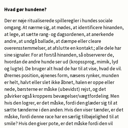
Hvad gør hundene?
Der er nøje ritualiserede spilleregler i hundes sociale
omgang. At nærme sig, at mødes, at identificere hinanden,
at lege, at sætte rang- og dagsordenen, at anerkende
andre, at undgå ballade, at dæmpe eller cleare
overensstemmelser, at afslutte en kontakt.; alle dele har
sine signaler. For at forstå hinanden, så observerer de,
hvordan de andre hunde ser ud (kropssprog, mimik, lyd
og lugte). De bruger alt hvad de har til at vise, hvad de vil.
Ørernes position, øjnenes form, næsens rynker, munden
er helt, halvt eller slet ikke åbnet, halen er oppe eller
nede, børsterne er måske (ubevidst) rejst, og det
påvirker også kroppens bevægelser/vægtfordeling. Men
hvis den logrer, er det måske, fordi den glæder sig til at
sætte tænderne i den anden. Hvis den viser tænder, er det
måske, fordi denne race har en særlig tilbøjelighed til at
smile? Hvis den giver pote, er det måske fordi den vil