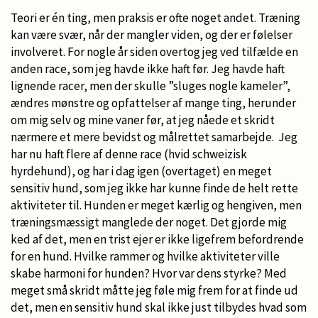
Teori er én ting, men praksis er ofte noget andet. Træning
kan være svær, når der mangler viden, og der er følelser
involveret. For nogle år siden overtog jeg ved tilfælde en
anden race, som jeg havde ikke haft før. Jeg havde haft
lignende racer, men der skulle ”sluges nogle kameler”,
ændres mønstre og opfattelser af mange ting, herunder
om mig selv og mine vaner før, at jeg nåede et skridt
nærmere et mere bevidst og målrettet samarbejde. Jeg
har nu haft flere af denne race (hvid schweizisk
hyrdehund), og har i dag igen (overtaget) en meget
sensitiv hund, som jeg ikke har kunne finde de helt rette
aktiviteter til. Hunden er meget kærlig og hengiven, men
træningsmæssigt manglede der noget. Det gjorde mig
ked af det, men en trist ejer er ikke ligefrem befordrende
for en hund. Hvilke rammer og hvilke aktiviteter ville
skabe harmoni for hunden? Hvor var dens styrke? Med
meget små skridt måtte jeg føle mig frem for at finde ud
det, men en sensitiv hund skal ikke just tilbydes hvad som