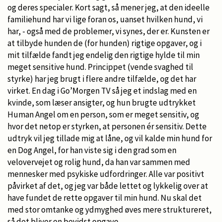
og deres specialer. Kort sagt, så mener jeg, at den ideelle
familiehund har vi lige foran os, uanset hvilken hund, vi
har, - også med de problemer, vi synes, der er. Kunsten er
at tilbyde hunden de (for hunden) rigtige opgaver, og i
mit tilfælde fandt jeg endelig den rigtige hylde til min
meget sensitive hund. Princippet (vende svaghed til
styrke) har jeg brugt i flere andre tilfælde, og det har
virket. En dag i Go’Morgen TV så jeg et indslag med en
kvinde, som læser ansigter, og hun brugte udtrykket
Human Angel om en person, som er meget sensitiv, og
hvor det netop er styrken, at personen ér sensitiv. Dette
udtryk vil jeg tillade mig at låne, og vil kalde min hund for
en Dog Angel, for han viste sig i den grad som en
velovervejet og rolig hund, da han var sammen med
mennesker med psykiske udfordringer. Alle var positivt
påvirket af det, og jeg var både lettet og lykkelig over at
have fundet de rette opgaver til min hund. Nu skal det
med stor omtanke og ydmyghed øves mere struktureret,
så det bliver en bevidst opgave.