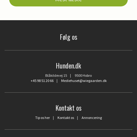
Følg os
Hunden.dk
Blåkildevej 15 | 9500 Hobro
+45 98 51 20 66
|
Mediehuset@wiegaarden.dk
Kontakt os
Tip os her
|
Kontakt os
|
Annoncering