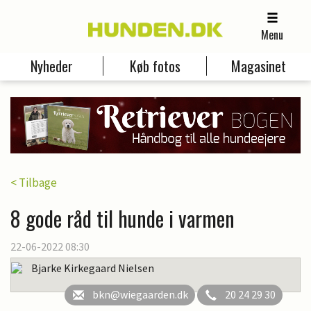
Menu
Nyheder
Køb fotos
Magasinet
< Tilbage
8 gode råd til hunde i varmen
22-06-2022 08:30
Bjarke Kirkegaard Nielsen
bkn@wiegaarden.dk
20 24 29 30