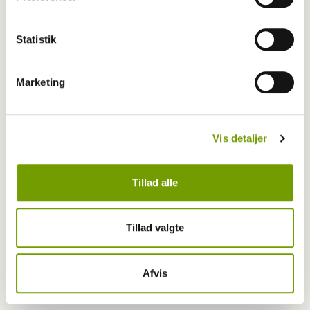
Hvordan påvirker vejret din hund?
Statistik
Marketing
Vis detaljer
Tillad alle
Tillad valgte
Dyrlæge/sundhed
Tegn på dehydrering hos hund
Afvis