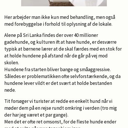
Her arbejder man ikke kun med behandling, men også
med forebyggelse i forhold til oplysning af de lokale.
Alene på Sri Lanka findes der over 40 millioner
gadehunde, og kulturen ift at have hunde, er desværre
typisk at børnene lærer at de skal færdes med en stok for
at holde hundene på afstand når de går på vej mod
skolen.
Hundene fra starten bliver bange og småaggressive.
Således er problematikken ofte selvforstærkende, og da
hundene lever vildt er det svært at holde bestanden
nede.
Tit forsøger vi turister at redde en enkelt hund når vi
møder dem på en rejse rundt omkring i verden (tro mig
der har jeg været et par gange).
Men det er ofte ret omsonst, for de fleste hunde ender