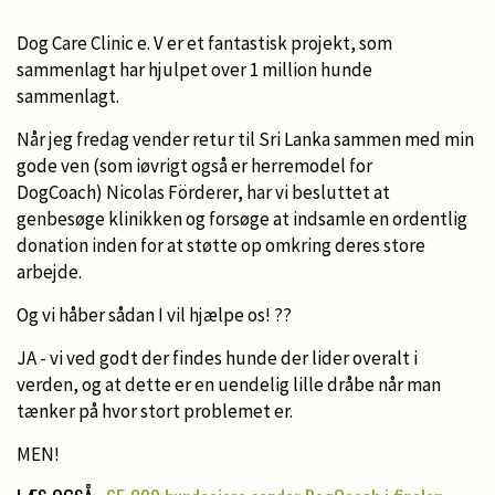
Dog Care Clinic e. V er et fantastisk projekt, som
sammenlagt har hjulpet over 1 million hunde
sammenlagt.
Når jeg fredag vender retur til Sri Lanka sammen med min
gode ven (som iøvrigt også er herremodel for
DogCoach) Nicolas Förderer, har vi besluttet at
genbesøge klinikken og forsøge at indsamle en ordentlig
donation inden for at støtte op omkring deres store
arbejde.
Og vi håber sådan I vil hjælpe os! ??
JA - vi ved godt der findes hunde der lider overalt i
verden, og at dette er en uendelig lille dråbe når man
tænker på hvor stort problemet er.
MEN!