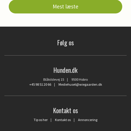
Mest læste
Følg os
Hunden.dk
Blåkildevej 15 | 9500 Hobro
+45 98 51 20 66
|
Mediehuset@wiegaarden.dk
Kontakt os
Tip os her
|
Kontakt os
|
Annoncering