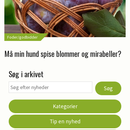
Foder/godbidder
Må min hund spise blommer og mirabeller?
Søg i arkivet
Søg
Kategorier
Tip en nyhed