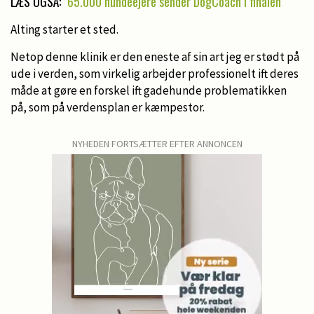
LÆS OGSÅ:
65.000 hundeejere sender DogCoach i finalen
Alting starter et sted.
Netop denne klinik er den eneste af sin art jeg er stødt på
ude i verden, som virkelig arbejder professionelt ift deres
måde at gøre en forskel ift gadehunde problematikken
på, som på verdensplan er kæmpestor.
NYHEDEN FORTSÆTTER EFTER ANNONCEN