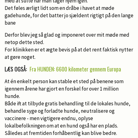
med at sulte når man tager hjem igen.
Det føles ærligt lidt som en dråbe i havet at møde
gadehunde, for det batter jo sjældent rigtigt på den lange
bane
Derfor blev jeg så glad og imponeret over mit møde med
netop dette sted.
For klinikken er et ægte bevis på at det rent faktisk nytter
at gøre noget.
LÆS OGSÅ:
Fra HUNDEN: 6600 kilometer gennem Europa
At én enkelt person kan stable et sted på benene som
igennem årene har gjort en forskel for over 1 million
hunde.
Både ift at tilbyde gratis behandling til de lokales hunde,
behandle syge og forladte hunde, neutralisere og
vaccinere - men vigtigere endnu, oplyse
lokalbefolkningen om at en hund også har en plads.
Således at fremtiden forhåbentlig kan blive bedre.