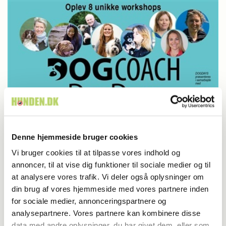
Denne hjemmeside bruger cookies
Aktuelt
Vi bruger cookies til at tilpasse vores indhold og
2 dage med vuf i Hillerød
annoncer, til at vise dig funktioner til sociale medier og til
at analysere vores trafik. Vi deler også oplysninger om
din brug af vores hjemmeside med vores partnere inden
for sociale medier, annonceringspartnere og
analysepartnere. Vores partnere kan kombinere disse
data med andre oplysninger, du har givet dem, eller som