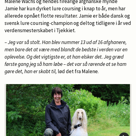
Malene Wachs og hendes fireårige afghanske mynde
Jamie har kun dyrket lure coursing i knap to år, men har
allerede opnået flotte resultater. Jamie er både dansk og
svensk lure coursing-champion og deltog tidligere i år ved
verdensmesterskabet i Tjekkiet.
– Jeg var så stolt. Han blev nummer 13 ud af 16 afghanere,
men bare det at være med blandt de bedste i verden var en
oplevelse. Og det vigtigste er, at han elsker det. Jeg græd
første gang jeg så ham løbe – det var så rørende at se ham
gøre det, han er skabt til,
lød det fra Malene.