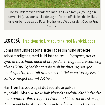
Jonas Christensen var afsted med sin hvalp Kenya (t.v.) og sin
tæve Tiki (t.h.), som skulle deltage i første officielle løb - hvilket
hun gjorde rigtig godt. Foto: Mediehuset Wiegaarden/Cecilie Friis
Amstrup
LÆS OGSÅ:
Traditionsrig lure coursing med Myndeklubben
Jonas har fundet stor glæde i at se sin hund arbejde
selvstændigt og med fuld intensitet:
– Jeg synes, det er
synd at have hund uden at bruge den til noget. Lure coursing
giver Tiki mulighed for at udleve sit instinkt, og det gør
hende glad og mentalt afbalanceret. Det er en fornøjelse at
se, hvor meget hun vil det her.
Han fremhævede også det sociale aspekt i
Myndeklubben:
– Det er helt klart det sociale, der binder det
hele sammen. Foreningen er fyldt med flinke mennesker, og
det gør det hele til en god oplevelse både for hund og ejer.