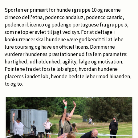
Sporten er primært for hunde i gruppe 10 og racerne
cirneco dell'etna, podenco andaluz, podenco canario,
podenco ibicenco og podengo portuguese fra gruppe 5,
som netop er avlet til jagt ved syn. For at deltage i
konkurrencer skal hundene være godkendt til at løbe
lure coursing og have en officiel licens. Dommerne
vurderer hundenes præstationer ud fra fem parametre:
hurtighed, udholdenhed, agility, følge og motivation.
Pointene fra det første løb afgør, hvordan hundene
placeres i andet løb, hvor de bedste løber mod hinanden,
to og to.