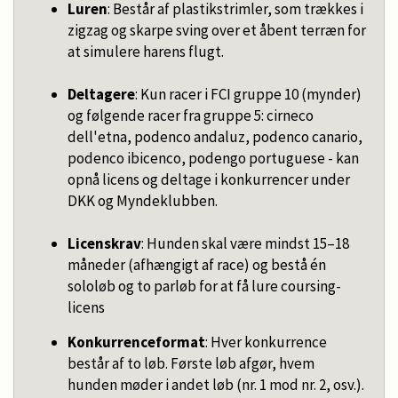
Luren
: Består af plastikstrimler, som trækkes i
zigzag og skarpe sving over et åbent terræn for
at simulere harens flugt.
Deltagere
: Kun racer i FCI gruppe 10 (mynder)
og følgende racer fra gruppe 5: cirneco
dell'etna, podenco andaluz, podenco canario,
podenco ibicenco, podengo portuguese - kan
opnå licens og deltage i konkurrencer under
DKK og Myndeklubben.
Licenskrav
: Hunden skal være mindst 15–18
måneder (afhængigt af race) og bestå én
sololøb og to parløb for at få lure coursing-
licens
Konkurrenceformat
: Hver konkurrence
består af to løb. Første løb afgør, hvem
hunden møder i andet løb (nr. 1 mod nr. 2, osv.).