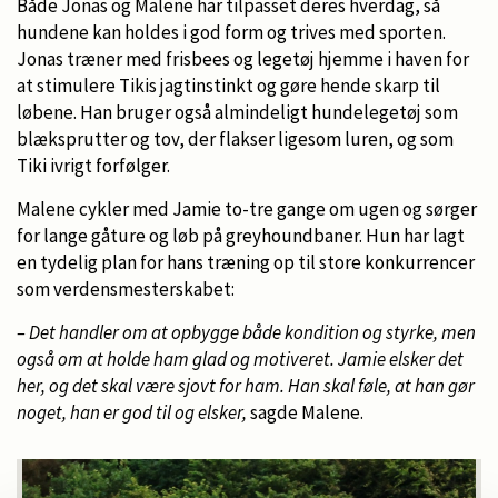
Både Jonas og Malene har tilpasset deres hverdag, så
hundene kan holdes i god form og trives med sporten.
Jonas træner med frisbees og legetøj hjemme i haven for
at stimulere Tikis jagtinstinkt og gøre hende skarp til
løbene. Han bruger også almindeligt hundelegetøj som
blæksprutter og tov, der flakser ligesom luren, og som
Tiki ivrigt forfølger.
Malene cykler med Jamie to-tre gange om ugen og sørger
for lange gåture og løb på greyhoundbaner. Hun har lagt
en tydelig plan for hans træning op til store konkurrencer
som verdensmesterskabet:
– Det handler om at opbygge både kondition og styrke, men
også om at holde ham glad og motiveret. Jamie elsker det
her, og det skal være sjovt for ham. Han skal føle, at han gør
noget, han er god til og elsker,
sagde Malene.