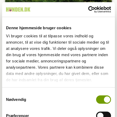
Denne hjemmeside bruger cookies
Vi bruger cookies til at tilpasse vores indhold og
annoncer, til at vise dig funktioner til sociale medier og til
at analysere vores trafik. Vi deler også oplysninger om
din brug af vores hjemmeside med vores partnere inden
for sociale medier, annonceringspartnere og
Også de store mynder, som her en hjortehund, er vilde med lure
analysepartnere. Vores partnere kan kombinere disse
coursing. Foto: Mediehuset Wiegaarden/Cecilie Friis Amstrup
data med andre oplysninger, du har givet dem, eller som
de har indsamlet fra din brug af deres tjenester.
Fællesskabet i centrum
Selvom konkurrencen og træningen betyder meget, er
Samtykkevalg
det fællesskabet i Myndeklubben, der gør det hele værd
Nødvendig
for deltagerne. Jonas forklarede:
– Det er helt sikkert
fællesskabet, der holder sammen på det hele. Hvis det ikke
Præferencer