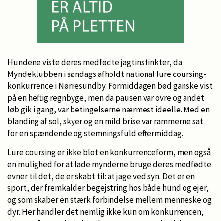
Hundene viste deres medfødte jagtinstinkter, da
Myndeklubben i søndags afholdt national lure coursing-
konkurrence i Nørresundby. Formiddagen bød ganske vist
på en heftig regnbyge, men da pausen var ovre og andet
løb gik i gang, var betingelserne nærmest ideelle. Med en
blanding af sol, skyer og en mild brise var rammerne sat
for en spændende og stemningsfuld eftermiddag.
Lure coursing er ikke blot en konkurrenceform, men også
en mulighed for at lade mynderne bruge deres medfødte
evner til det, de er skabt til: at jage ved syn. Det er en
sport, der fremkalder begejstring hos både hund og ejer,
og som skaber en stærk forbindelse mellem menneske og
dyr. Her handler det nemlig ikke kun om konkurrencen,