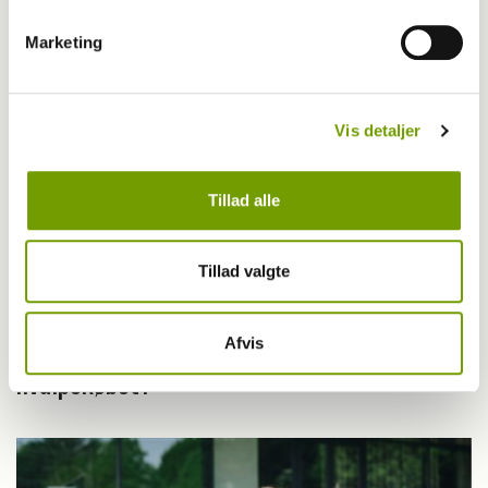
Marketing
Vis detaljer
Tillad alle
Tillad valgte
Livet med hund
Fra HUNDEN: Løber hjertet af med dig i
Afvis
hvalpekøbet?