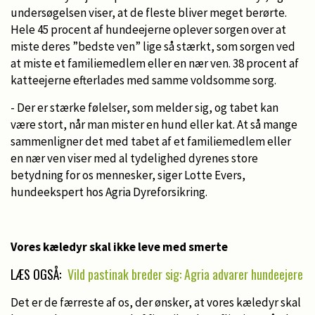
undersøgelsen viser, at de fleste bliver meget berørte.
Hele 45 procent af hundeejerne oplever sorgen over at
miste deres ”bedste ven” lige så stærkt, som sorgen ved
at miste et familiemedlem eller en nær ven. 38 procent af
katteejerne efterlades med samme voldsomme sorg.
- Der er stærke følelser, som melder sig, og tabet kan
være stort, når man mister en hund eller kat. At så mange
sammenligner det med tabet af et familiemedlem eller
en nær ven viser med al tydelighed dyrenes store
betydning for os mennesker, siger Lotte Evers,
hundeekspert hos Agria Dyreforsikring.
Vores kæledyr skal ikke leve med smerte
LÆS OGSÅ:
Vild pastinak breder sig: Agria advarer hundeejere
Det er de færreste af os, der ønsker, at vores kæledyr skal