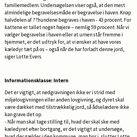
familiemedlem. Undersøgelsen viser også, at den mest
almindelige begravelsesmåde er begravelse i haven. Knap
halvdelen af ??hundene begraves i haven - 43 procent. For
kattene er tallet noget højere – nemlig 59 procent. Når vi
vælger begravelse i haven eller at urnen står fremme i
hjemmet, er det udtryk for, at vi ønsker at have vores
kæledyr tæt på os – også når de har forladt denne jord,
siger Lotte Evers.
Informationsklasse: Intern
Det er vigtigt, at nedgravningen ikke er i strid med
miljølovgivningen eller anden lovgivning, og dyret skal
være dækket med tilstrækkelig jord, så ådselædere ikke
kan grave det op.
- Når man skal tage stilling til, hvad der skal ske med
kæledyret efter bortgang, er det vigtigt at undersøge,
hvad der gælder i den kommune, man bor i, slutter Lotte