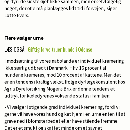
og dyr i de sidste øjeblikke sammen, men er selvfølgelig
noget, der ofte må planlægges lidt tid i forvejen, siger
Lotte Evers.
Flere vælger urne
LÆS OGSÅ:
Giftig larve truer hunde i Odense
I modsætning til vores nabolande er individuel kremering
ikke særlig udbredt i Danmark. Hhv. 16 procent af
hundene kremeres, mod 10 procent af kattene. Men det
er en tendens i kraftig vækst. Ifølge dyrlægekonsulent hos
Agria Dyreforsikring Mogens Brix er denne tendens et
udtryk for kæledyrenes voksende status i familien:
- Vi vælger i stigende grad individuel kremering, fordi vi
gerne vil have vores hund og kat hjem i en urne enten til at
grave ned i blomsterbedet eller have stående fremme.
Det er et smukt og skattet minde om et savnet