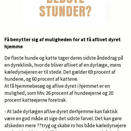
Få benytter sig af muligheden for at få aflivet dyret
hjemme
De fleste hunde og katte tager deres sidste åndedrag på
en dyreklinik, hvor de bliver aflivet af en dyrlæge, mens
kæledyrsejeren er til stede. Det gælder 69 procent af
hundene, og 60 procent af kattene.
At få hjemmebesøg og aflive dyret i hjemmet er en
mulighed, som hhv. 26 procent af hundeejerne og 20
procent katteejerne foretrak.
- At lade dyrlægen aflive dyret derhjemme kan faktisk
være en god måde at sige det sidste farvel. Det kan gøre
afskeden mere ??tryg og skabe ro hos både kæledyrsejere