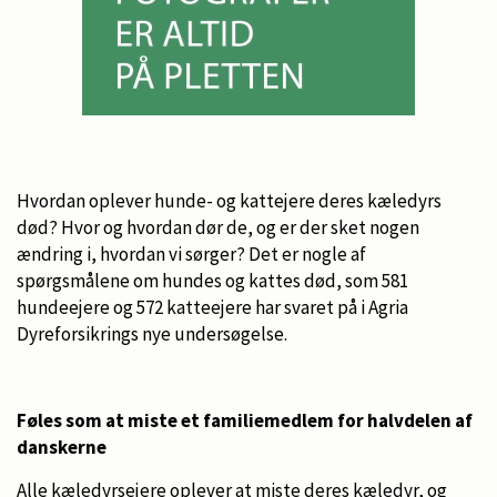
Hvordan oplever hunde- og kattejere deres kæledyrs
død? Hvor og hvordan dør de, og er der sket nogen
ændring i, hvordan vi sørger? Det er nogle af
spørgsmålene om hundes og kattes død, som 581
hundeejere og 572 katteejere har svaret på i Agria
Dyreforsikrings nye undersøgelse.
Føles som at miste et familiemedlem for halvdelen af
danskerne
Alle kæledyrsejere oplever at miste deres kæledyr, og