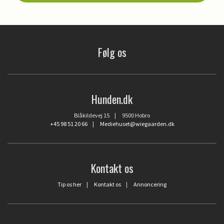
Følg os
Hunden.dk
Blåkildevej 15 | 9500 Hobro
+45 98 51 20 66
|
Mediehuset@wiegaarden.dk
Kontakt os
Tip os her
|
Kontakt os
|
Annoncering