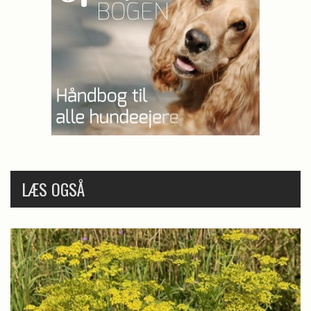
LÆS OGSÅ