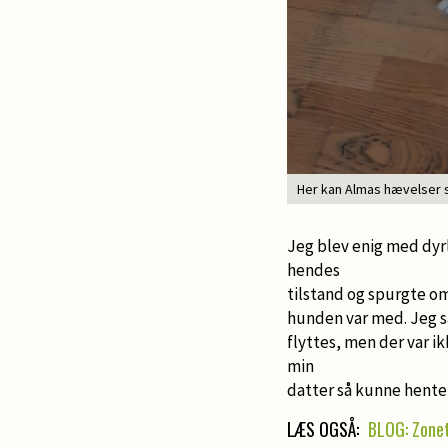
Her kan Almas hævelser 
Jeg blev enig med dyrl
hendes
tilstand og spurgte o
hunden var med. Jeg s
flyttes, men der var i
min
datter så kunne hente 
LÆS OGSÅ:
BLOG: Zonet