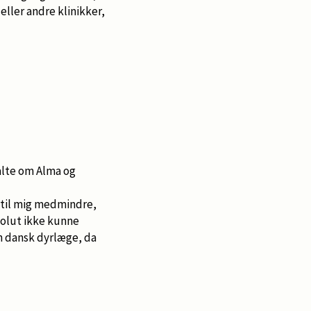
ller andre klinikker,
talte om Alma og
 til mig medmindre,
solut ikke kunne
en dansk dyrlæge, da