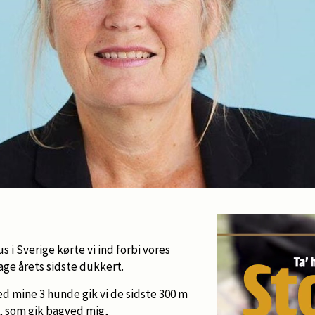
us i Sverige kørte vi ind forbi vores
tage årets sidste dukkert.
 mine 3 hunde gik vi de sidste 300 m
, som gik bagved mig,