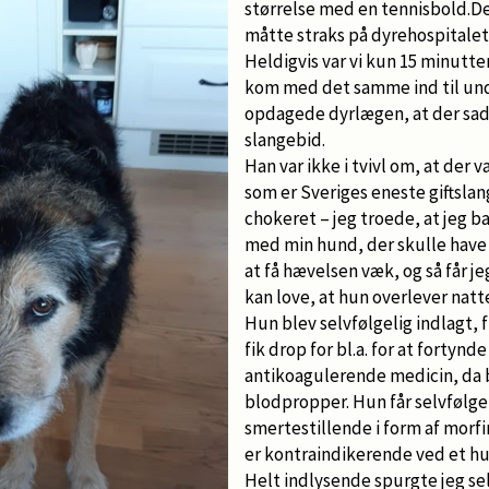
størrelse med en tennisbold.Der
måtte straks på dyrehospitalet
Heldigvis var vi kun 15 minutter
kom med det samme ind til und
opdagede dyrlægen, at der sad
slangebid.
Han var ikke i tvivl om, at der 
som er Sveriges eneste giftslan
chokeret – jeg troede, at jeg b
med min hund, der skulle have 
at få hævelsen væk, og så får je
kan love, at hun overlever natt
Hun blev selvfølgelig indlagt, 
fik drop for bl.a. for at fortynde
antikoagulerende medicin, da 
blodpropper. Hun får selvfølge
smertestillende i form af morf
er kontraindikerende ved et h
Helt indlysende spurgte jeg sel