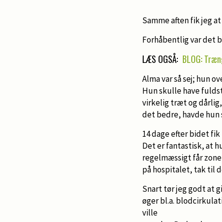
Samme aften fik jeg at
Forhåbentlig var det b
LÆS OGSÅ:
BLOG: Træng
Alma var så sej; hun o
Hun skulle have fuldstæ
virkelig træt og dårli
det bedre, havde hun s
14 dage efter bidet fik
Det er fantastisk, at
regelmæssigt får zonet
på hospitalet, tak til 
Snart tør jeg godt at 
øger bl.a. blodcirkulat
ville