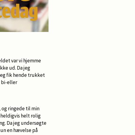
heldet var vi hjemme
kke ud. Da jeg
Jeg fik hende trukket
 bi-eller
 og ringede til min
heldigvis helt rolig
ing. Da jeg undersøgte
un en hævelse på