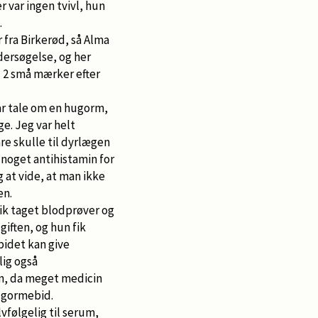
 var ingen tvivl, hun
.
 fra Birkerød, så Alma
ersøgelse, og her
 2 små mærker efter
var tale om en hugorm,
ge. Jeg var helt
are skulle til dyrlægen
noget antihistamin for
g at vide, at man ikke
en.
fik taget blodprøver og
 giften, og hun fik
bidet kan give
lig også
in, da meget medicin
ugormebid.
vfølgelig til serum,