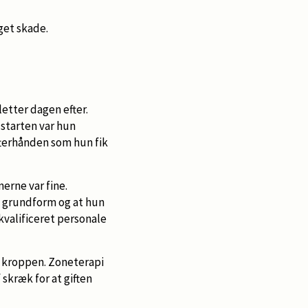
get skade.
etter dagen efter.
I starten var hun
efterhånden som hun fik
nerne var fine.
e grundform og at hun
kvalificeret personale
f kroppen. Zoneterapi
 skræk for at giften