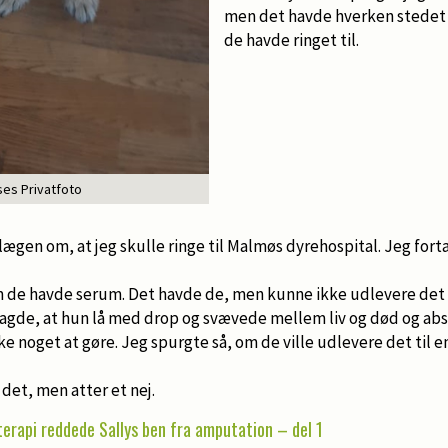
men det havde hverken stedet e
de havde ringet til.
ses Privatfoto
ægen om, at jeg skulle ringe til Malmøs dyrehospital. Jeg for
m de havde serum. Det havde de, men kunne ikke udlevere det
agde, at hun lå med drop og svævede mellem liv og død og ab
kke noget at gøre. Jeg spurgte så, om de ville udlevere det til 
det, men atter et nej.
erapi reddede Sallys ben fra amputation – del 1