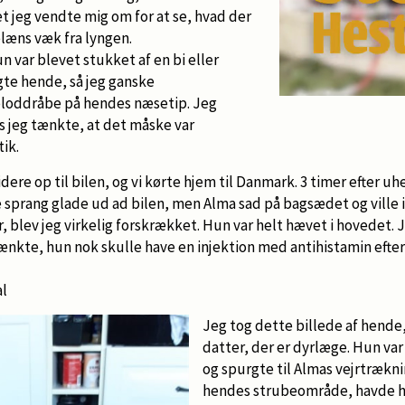
et jeg vendte mig om for at se, hvad der
læns væk fra lyngen.
un var blevet stukket af en bi eller
gte hende, så jeg ganske
 bloddråbe på hendes næsetip. Jeg
 jeg tænkte, at det måske var
tik.
dere op til bilen, og vi kørte hjem til Danmark. 3 timer efter u
 sprang glade ud ad bilen, men Alma sad på bagsædet og ville i
 blev jeg virkelig forskrækket. Hun var helt hævet i hovedet. 
tænkte, hun nok skulle have en injektion med antihistamin efter
al
Jeg tog dette billede af hende,
datter, der er dyrlæge. Hun var 
og spurgte til Almas vejrtrækn
hendes strubeområde, havde h