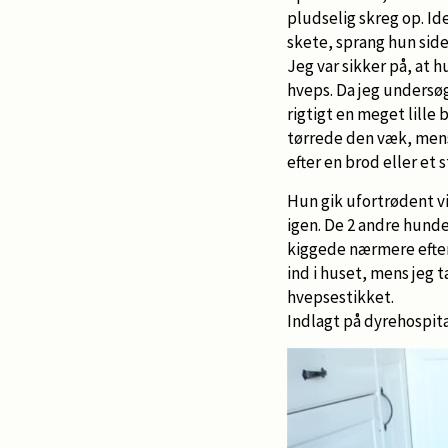
pludselig skreg op. Id
skete, sprang hun side
Jeg var sikker på, at h
hveps. Da jeg undersø
rigtigt en meget lille
tørrede den væk, mens
efter en brod eller et s
Hun gik ufortrødent vi
igen. De 2 andre hunde
kiggede nærmere efter,
ind i huset, mens jeg 
hvepsestikket.
Indlagt på dyrehospit