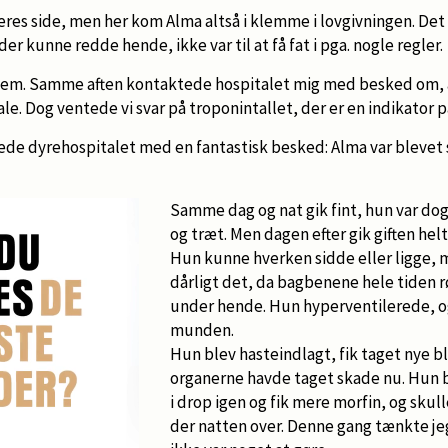
deres side, men her kom Alma altså i klemme i lovgivningen. Det 
er kunne redde hende, ikke var til at få fat i pga. nogle regler.
hjem. Samme aften kontaktede hospitalet mig med besked om, 
e. Dog ventede vi svar på troponintallet, der er en indikator på
e dyrehospitalet med en fantastisk besked: Alma var blevet så 
Samme dag og nat gik fint, hun var do
og træt. Men dagen efter gik giften hel
Hun kunne hverken sidde eller ligge, 
dårligt det, da bagbenene hele tiden r
under hende. Hun hyperventilerede, og
munden.
Hun blev hasteindlagt, fik taget nye b
organerne havde taget skade nu. Hun b
i drop igen og fik mere morfin, og skull
der natten over. Denne gang tænkte jeg