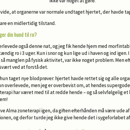
ikke var noget at gøre.
 vide, at organerne var normale undtaget hjertet, der havde ta
are en midlertidig tilstand.
er din hund til ro?
verlevede også denne nat, og jeg fik hende hjem med morfintabl
ndig ro i 3 uger. Kun i snor og kun lige ud i haven og ind igen. 
g, så manglen på fysisk aktivitet, var ikke noget problem. Men 
vært ved at forstå det.
 hun taget nye blodprøver: hjertet havde rettet sig og alle orga
 hun overlevede, men jeg er overbevist om, at hendes supergod
erapi har været med til at redde hende – og så selvfølgelig et 
dem!
give Alma zoneterapi igen, da giften efterhånden må være ude a
ionen, og derfor turde jeg ikke give hende det i sygeforløbet af