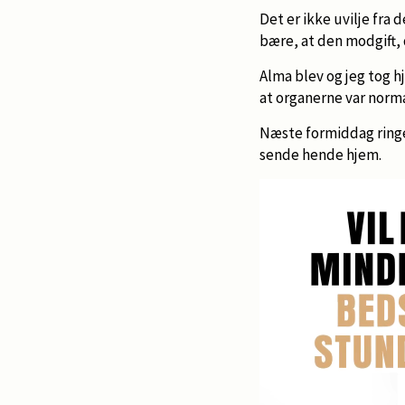
Det er ikke uvilje fra 
bære, at den modgift, d
Alma blev og jeg tog 
at organerne var normal
Næste formiddag ringed
sende hende hjem.