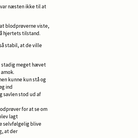
var næsten ikke til at
at blodprøverne viste,
 hjertets tilstand.
stabil, at de ville
g stadig meget hævet
t amok.
men kunne kun stå og
øg ind
 savlen stod ud af
lodprøver for at se om
lev lagt
e selvfølgelig blive
, at der