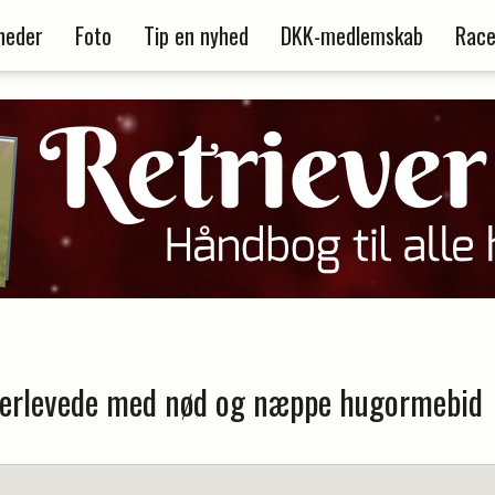
heder
Foto
Tip en nyhed
DKK-medlemskab
Race
erlevede med nød og næppe hugormebid