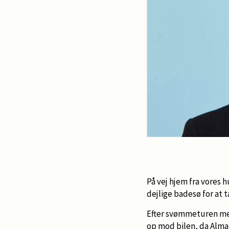
På vej hjem fra vores h
dejlige badesø for at 
Efter svømmeturen med
op mod bilen, da Alma