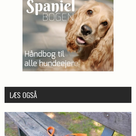
LÆS OGSÅ