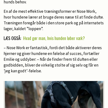
hunds behov.
En af de mest effektive træningsformer er Nose Work,
hvor hundene lærer at bruge deres næse til at finde dufte.
Træningen foregår både i den store park og på internatets
lager, kaldet ”loppen”.
LÆS OGSÅ:
Hvad gør man, hvis hunden løber væk?
– Nose Work er fantastisk, fordi det både aktiverer deres
hjerner og giver hundene en følelse af succes, fortæller
Emilie og uddyber: – Når de finder frem til duften eller
godbidden, bliver de virkelig stolte af sig selv og får en
’jeg kan godt’-følelse.