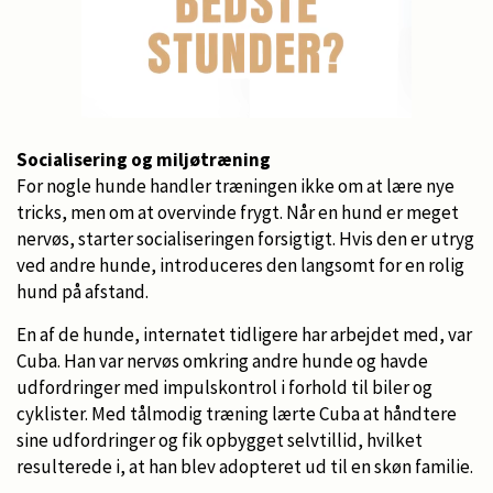
Socialisering og miljøtræning
For nogle hunde handler træningen ikke om at lære nye
tricks, men om at overvinde frygt. Når en hund er meget
nervøs, starter socialiseringen forsigtigt. Hvis den er utryg
ved andre hunde, introduceres den langsomt for en rolig
hund på afstand.
En af de hunde, internatet tidligere har arbejdet med, var
Cuba. Han var nervøs omkring andre hunde og havde
udfordringer med impulskontrol i forhold til biler og
cyklister. Med tålmodig træning lærte Cuba at håndtere
sine udfordringer og fik opbygget selvtillid, hvilket
resulterede i, at han blev adopteret ud til en skøn familie.