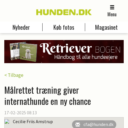
Menu
Nyheder
Køb fotos
Magasinet
< Tilbage
Målrettet træning giver
internathunde en ny chance
17-02-2025 08:13
Cecilie Friis Amstrup
cfa@hunden.dk