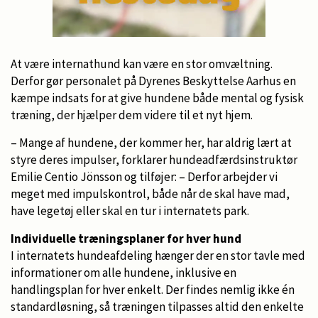
At være internathund kan være en stor omvæltning.
Derfor gør personalet på Dyrenes Beskyttelse Aarhus en
kæmpe indsats for at give hundene både mental og fysisk
træning, der hjælper dem videre til et nyt hjem.
– Mange af hundene, der kommer her, har aldrig lært at
styre deres impulser, forklarer hundeadfærdsinstruktør
Emilie Centio Jönsson og tilføjer: – Derfor arbejder vi
meget med impulskontrol, både når de skal have mad,
have legetøj eller skal en tur i internatets park.
Individuelle træningsplaner for hver hund
I internatets hundeafdeling hænger der en stor tavle med
informationer om alle hundene, inklusive en
handlingsplan for hver enkelt. Der findes nemlig ikke én
standardløsning, så træningen tilpasses altid den enkelte