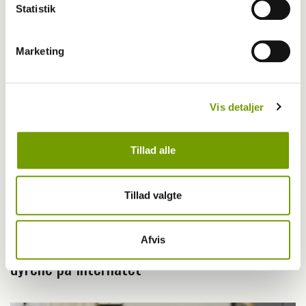
Statistik
Marketing
Vis detaljer
Tillad alle
Tillad valgte
Livet med hund
Frivillige skaber tryghed og omsorg for
Afvis
dyrene på internatet