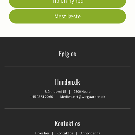
Tip en nyhed
Mest læste
Følg os
Hunden.dk
Blåkildevej 15 | 9500 Hobro
+45 98 51 20 66
|
Mediehuset@wiegaarden.dk
Kontakt os
Tip os her
|
Kontakt os
|
Annoncering