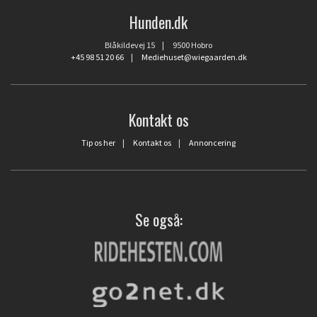
Hunden.dk
Blåkildevej 15 | 9500 Hobro
+45 98 51 20 66
|
Mediehuset@wiegaarden.dk
Kontakt os
Tip os her
|
Kontakt os
|
Annoncering
Se også: