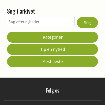
Søg i arkivet
Søg
Kategorier
Tip en nyhed
Mest læste
Følg os