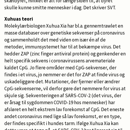
skældyret, hvilket er alt for længe siden til, at dyret
skulle kunne smitte mennesker i dag. Det skriver SVT.
Xuhuas teori
Molekylærbiologen Xuhua Xia har bl.a. gennemtrawlet en
masse databaser over genetiske sekvenser på coronavirus
og sammenholdt det med viden om især én af de
metoder, immunsystemet har til at bekæmpe virus. Det
hedder ZAP (zinc finger antiviral protein) og genkender en
helt specifik sekvens i coronavirussens arvemateriale
kaldet CpG. Jo flere områder med CpG-sekvenser, der
findes i et virus, jo nemmer er det for ZAP at finde virus og
uskadeliggøre det. Mutationer, der fjerner eller ændrer
CpG-sekvenserne, vil derfor gøre det nemmere for virus at
skjule sig. Sekventeringen af SARS-COV-2 (det virus, der
er årsag til sygdommen COVID-19 hos mennesker) har
afsløret en helt ekstrem lav forekomst af CpG. Det eneste
andet coronavirus med lige så lav forekomst, er en type,
der findes specifikt i hundes tarm. Ifølge Xuhua Xia kan