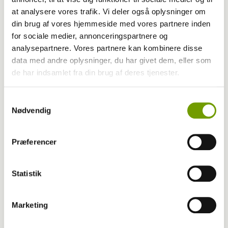
at analysere vores trafik. Vi deler også oplysninger om
din brug af vores hjemmeside med vores partnere inden
for sociale medier, annonceringspartnere og
analysepartnere. Vores partnere kan kombinere disse
data med andre oplysninger, du har givet dem, eller som
de har indsamlet fra din brug af deres tjenester.
Aktuelt
Samtykkevalg
Indsamlinger til gadehunde
Nødvendig
Præferencer
Statistik
Marketing