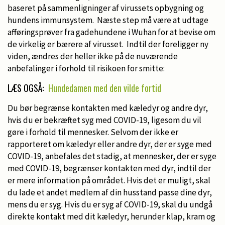
baseret på sammenligninger af virussets opbygning og
hundens immunsystem. Næste step må være at udtage
afføringsprøver fra gadehundene i Wuhan for at bevise om
de virkelig er bærere af virusset. Indtil der foreligger ny
viden, ændres der heller ikke på de nuværende
anbefalinger i forhold til risikoen for smitte:
LÆS OGSÅ:
Hundedamen med den vilde fortid
Du bør begrænse kontakten med kæledyr og andre dyr,
hvis du er bekræftet syg med COVID-19, ligesom du vil
gøre i forhold til mennesker. Selvom der ikke er
rapporteret om kæledyr eller andre dyr, der er syge med
COVID-19, anbefales det stadig, at mennesker, der er syge
med COVID-19, begrænser kontakten med dyr, indtil der
er mere information på området. Hvis det er muligt, skal
du lade et andet medlem af din husstand passe dine dyr,
mens du er syg. Hvis du er syg af COVID-19, skal du undgå
direkte kontakt med dit kæledyr, herunder klap, kram og