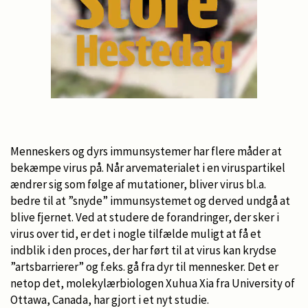
Menneskers og dyrs immunsystemer har flere måder at
bekæmpe virus på. Når arvematerialet i en viruspartikel
ændrer sig som følge af mutationer, bliver virus bl.a.
bedre til at ”snyde” immunsystemet og derved undgå at
blive fjernet. Ved at studere de forandringer, der sker i
virus over tid, er det i nogle tilfælde muligt at få et
indblik i den proces, der har ført til at virus kan krydse
”artsbarrierer” og f.eks. gå fra dyr til mennesker. Det er
netop det, molekylærbiologen Xuhua Xia fra University of
Ottawa, Canada, har gjort i et nyt studie.