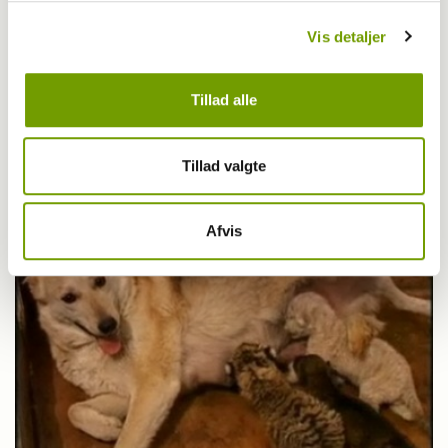
Vis detaljer
Livet med hund
Tillad alle
Kinesisk storby vil forbyde hundekød
Tillad valgte
Afvis