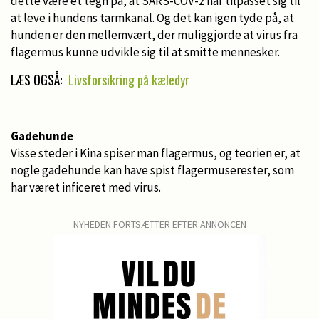
dette være et tegn på, at SARS-COV-2 har tilpasset sig til
at leve i hundens tarmkanal. Og det kan igen tyde på, at
hunden er den mellemvært, der muliggjorde at virus fra
flagermus kunne udvikle sig til at smitte mennesker.
LÆS OGSÅ:
Livsforsikring på kæledyr
Gadehunde
Visse steder i Kina spiser man flagermus, og teorien er, at
nogle gadehunde kan have spist flagermuserester, som
har været inficeret med virus.
NYHEDEN FORTSÆTTER EFTER ANNONCEN