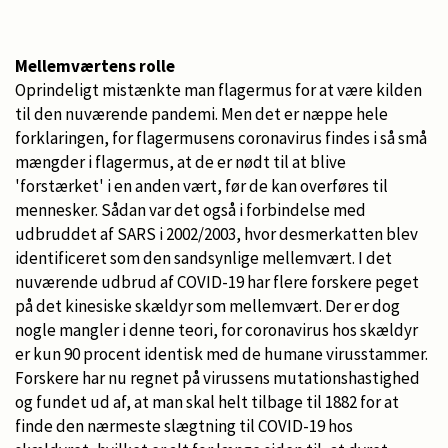
Mellemværtens rolle
Oprindeligt mistænkte man flagermus for at være kilden
til den nuværende pandemi. Men det er næppe hele
forklaringen, for flagermusens coronavirus findes i så små
mængder i flagermus, at de er nødt til at blive
'forstærket' i en anden vært, før de kan overføres til
mennesker. Sådan var det også i forbindelse med
udbruddet af SARS i 2002/2003, hvor desmerkatten blev
identificeret som den sandsynlige mellemvært. I det
nuværende udbrud af COVID-19 har flere forskere peget
på det kinesiske skældyr som mellemvært. Der er dog
nogle mangler i denne teori, for coronavirus hos skældyr
er kun 90 procent identisk med de humane virusstammer.
Forskere har nu regnet på virussens mutationshastighed
og fundet ud af, at man skal helt tilbage til 1882 for at
finde den nærmeste slægtning til COVID-19 hos