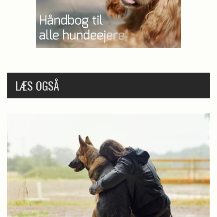
LÆS OGSÅ