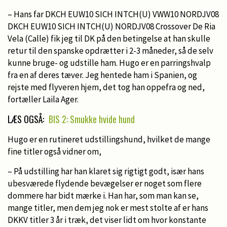
– Hans far DKCH EUW10 SICH INTCH(U) VWW10 NORDJV08
DKCH EUW10 SICH INTCH(U) NORDJV08 Crossover De Ria
Vela (Calle) fik jeg til DK på den betingelse at han skulle
retur til den spanske opdrætter i 2-3 måneder, så de selv
kunne bruge- og udstille ham. Hugo er en parringshvalp
fra en af deres tæver. Jeg hentede ham i Spanien, og
rejste med flyveren hjem, det tog han oppefra og ned,
fortæller Laila Ager.
LÆS OGSÅ:
BIS 2: Smukke hvide hund
Hugo er en rutineret udstillingshund, hvilket de mange
fine titler også vidner om,
– På udstilling har han klaret sig rigtigt godt, især hans
ubesværede flydende bevægelser er noget som flere
dommere har bidt mærke i. Han har, som man kan se,
mange titler, men dem jeg nok er mest stolte af er hans
DKKV titler 3 år i træk, det viser lidt om hvor konstante