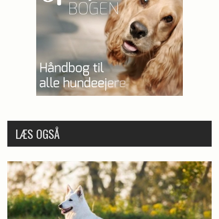
LÆS OGSÅ