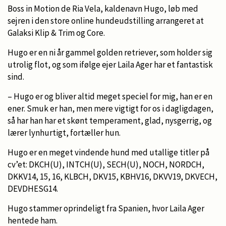
Boss in Motion de Ria Vela, kaldenavn Hugo, løb med
sejren i den store online hundeudstilling arrangeret at
Galaksi Klip & Trim og Core.
Hugo er en ni år gammel golden retriever, som holder sig
utrolig flot, og som ifølge ejer Laila Ager har et fantastisk
sind.
– Hugo er og bliver altid meget speciel for mig, han er en
ener. Smuk er han, men mere vigtigt for os i dagligdagen,
så har han har et skønt temperament, glad, nysgerrig, og
lærer lynhurtigt, fortæller hun.
Hugo er en meget vindende hund med utallige titler på
cv’et: DKCH(U), INTCH(U), SECH(U), NOCH, NORDCH,
DKKV14, 15, 16, KLBCH, DKV15, KBHV16, DKVV19, DKVECH,
DEVDHESG14.
Hugo stammer oprindeligt fra Spanien, hvor Laila Ager
hentede ham.