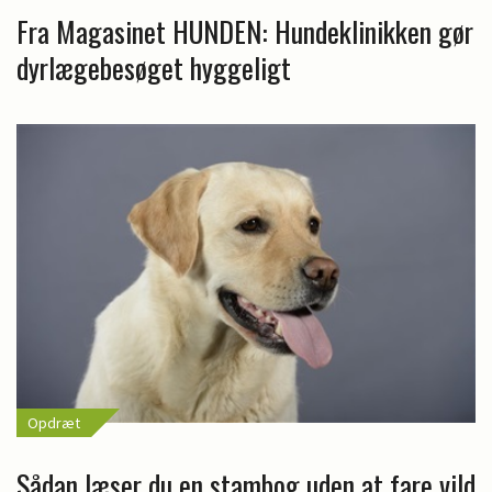
Fra Magasinet HUNDEN: Hundeklinikken gør
dyrlægebesøget hyggeligt
Opdræt
Sådan læser du en stambog uden at fare vild