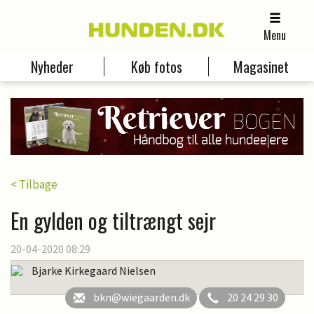
Menu
Nyheder
Køb fotos
Magasinet
< Tilbage
En gylden og tiltrængt sejr
20-04-2020 08:29
Bjarke Kirkegaard Nielsen
bkn@wiegaarden.dk
20 24 29 30