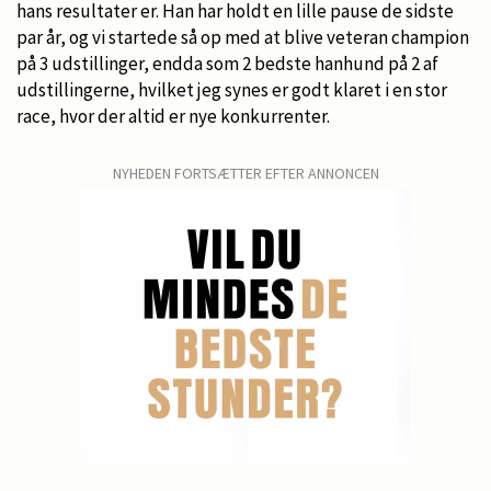
hans resultater er. Han har holdt en lille pause de sidste
par år, og vi startede så op med at blive veteran champion
på 3 udstillinger, endda som 2 bedste hanhund på 2 af
udstillingerne, hvilket jeg synes er godt klaret i en stor
race, hvor der altid er nye konkurrenter.
NYHEDEN FORTSÆTTER EFTER ANNONCEN