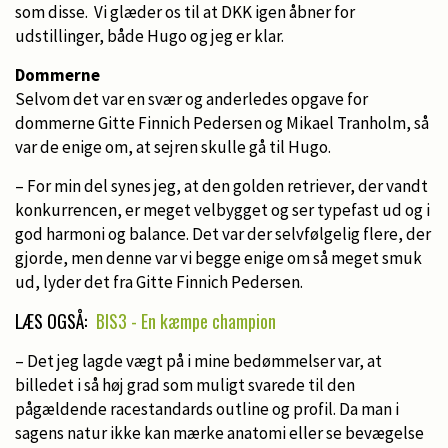
som disse. Vi glæder os til at DKK igen åbner for
udstillinger, både Hugo og jeg er klar.
Dommerne
Selvom det var en svær og anderledes opgave for
dommerne Gitte Finnich Pedersen og Mikael Tranholm, så
var de enige om, at sejren skulle gå til Hugo.
– For min del synes jeg, at den golden retriever, der vandt
konkurrencen, er meget velbygget og ser typefast ud og i
god harmoni og balance. Det var der selvfølgelig flere, der
gjorde, men denne var vi begge enige om så meget smuk
ud, lyder det fra Gitte Finnich Pedersen.
LÆS OGSÅ:
BIS3 - En kæmpe champion
– Det jeg lagde vægt på i mine bedømmelser var, at
billedet i så høj grad som muligt svarede til den
pågældende racestandards outline og profil. Da man i
sagens natur ikke kan mærke anatomi eller se bevægelse