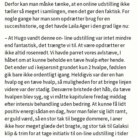
Derfor kan man måske tænke, at en online udstilling ikke
tæller så meget i samlingen, men det gør den faktisk. For
nogle gange har man som opdrætter brug for en
succeshistorie, og det havde Laila Ager i den grad lige nu:
– At Hugo vandt denne on- line udstilling var intet mindre
end fantastisk, det trængte vi til. At være opdrætter er
ikke altid rosenrødt. Vi havde parret vores avlstæve, I
håbet om at kunne beholde en tæve hvalp efter hende.
Det ender ud i kejsersnit grundet kun 2 hvalpe, fødslen
gik bare ikke ordentligt igang. Heldigvis var der en han
hvalp og en tæve hvalp, så muligheden for at bringe linjen
videre var der stadig. Desværre bristede det håb, da tæve
hvalpen blev syg, og vi måtte kapitulere fredag middag
efter intensiv behandling uden bedring. At kunne få lidt
positiv energi sådan en dag, hvor man føler sig lidt ramt,
er guld værd, så en stor tak til begge dommere, I aner
ikke hvor meget glæde det bragte, og stor tak til Galaksi
klip & trim for at tage initiativ til on-line udstilling i tider