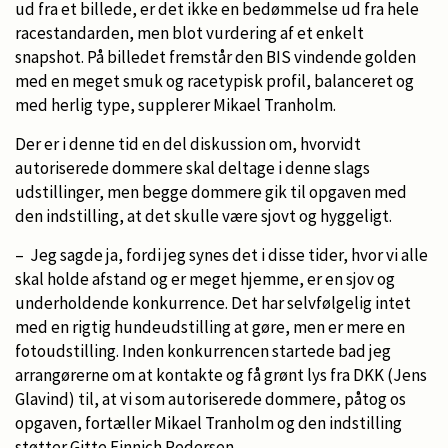
ud fra et billede, er det ikke en bedømmelse ud fra hele
racestandarden, men blot vurdering af et enkelt
snapshot. På billedet fremstår den BIS vindende golden
med en meget smuk og racetypisk profil, balanceret og
med herlig type, supplerer Mikael Tranholm.
Der er i denne tid en del diskussion om, hvorvidt
autoriserede dommere skal deltage i denne slags
udstillinger, men begge dommere gik til opgaven med
den indstilling, at det skulle være sjovt og hyggeligt.
– Jeg sagde ja, fordi jeg synes det i disse tider, hvor vi alle
skal holde afstand og er meget hjemme, er en sjov og
underholdende konkurrence. Det har selvfølgelig intet
med en rigtig hundeudstilling at gøre, men er mere en
fotoudstilling. Inden konkurrencen startede bad jeg
arrangørerne om at kontakte og få grønt lys fra DKK (Jens
Glavind) til, at vi som autoriserede dommere, påtog os
opgaven, fortæller Mikael Tranholm og den indstilling
støtter Gitte Finnich Pedersen.