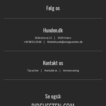
Følg os
Hunden.dk
Blåkildevej 15 | 9500 Hobro
+45 98 51 20 66
|
Mediehuset@wiegaarden.dk
Kontakt os
Tip os her
|
Kontakt os
|
Annoncering
Se også: