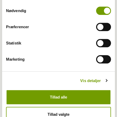
Samtykkevalg
Nødvendig
Præferencer
Dyrlæge/sundhed
Statistik
Biopsi – hvordan og hvorfor?
Marketing
Vis detaljer
Tillad alle
Tillad valgte