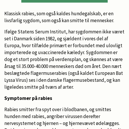
Klassisk rabies, som også kaldes hundegalskab, er en
livsfarlig sygdom, som også kan smitte til mennesker.
Ifølge Statens Serum Institut, har sygdommen ikke været
set i Danmark siden 1982, og sjældent i vores del af
Europa, hvor tilfælde primært er forbundet med ulovligt
importerede og uvaccinerede kæledyr. Sygdommen er
dog et stort problem på verdensplan, og skønnes at være
årsag til 35.000-40.000 menneskers død om året. Den nært
beslægtede flagermuserabies (også kaldet European Bat
Lyssa Virus) ses i den danske flagermusebestand, og kan
ligeledes smitte på tværs af arter.
Symptomer på rabies
Rabies smitter fra spyt over i blodbanen, og smittes
hunden med rabies, angriber virussen derefter
nervesystemet og hjernen – og hjernevævet ødelægges.