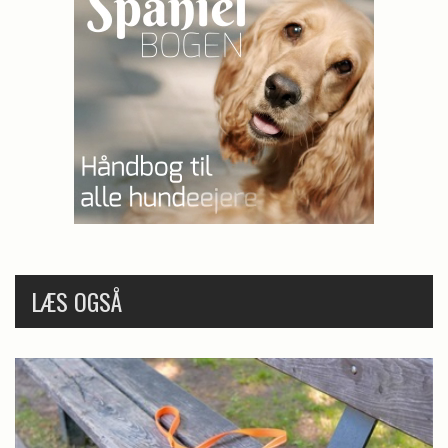
LÆS OGSÅ