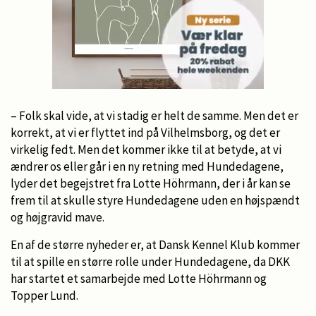
– Folk skal vide, at vi stadig er helt de samme. Men det er
korrekt, at vi er flyttet ind på Vilhelmsborg, og det er
virkelig fedt. Men det kommer ikke til at betyde, at vi
ændrer os eller går i en ny retning med Hundedagene,
lyder det begejstret fra Lotte Höhrmann, der i år kan se
frem til at skulle styre Hundedagene uden en højspændt
og højgravid mave.
En af de større nyheder er, at Dansk Kennel Klub kommer
til at spille en større rolle under Hundedagene, da DKK
har startet et samarbejde med Lotte Höhrmann og
Topper Lund.