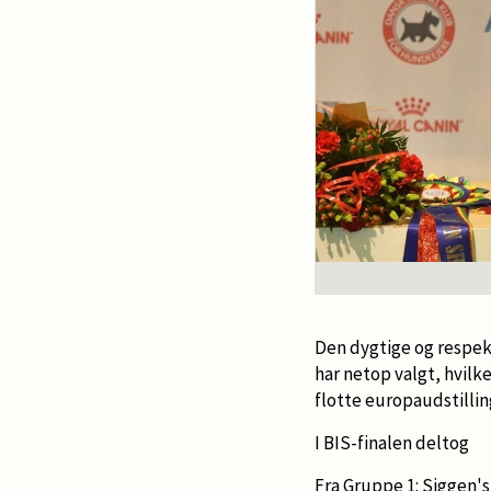
Den dygtige og respe
har netop valgt, hvilk
flotte europaudstillin
I BIS-finalen deltog
Fra Gruppe 1: Siggen'