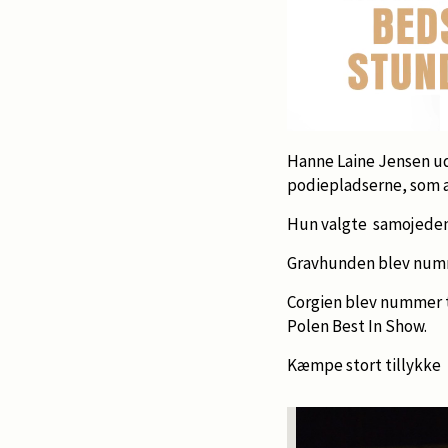
Hanne Laine Jensen ud
podiepladserne, som a
Hun valgte samojeden
Gravhunden blev num
Corgien blev nummer t
Polen Best In Show.
Kæmpe stort tillykke