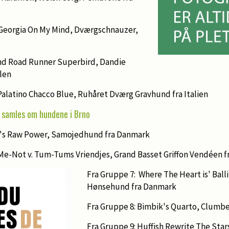
 Georgia On My Mind, Dværgschnauzer,
Band Road Runner Superbird, Dandie
olen
Palatino Chacco Blue, Ruhåret Dværg Gravhund fra Italien
 samles om hundene i Brno
a's Raw Power, Samojedhund fra Danmark
Me-Not v. Tum-Tums Vriendjes, Grand Basset Griffon Vendéen f
Fra Gruppe 7: Where The Heart is' Bal
Hønsehund fra Danmark
Fra Gruppe 8: Bimbik's Quarto, Clumbe
Fra Gruppe 9: Huffish Rewrite The Star