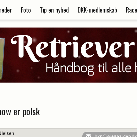
heder
Foto
Tip en nyhed
DKK-medlemskab
Race
how er polsk
Nielsen
bkn@wiegaarden.dk