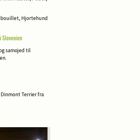
mbouillet, Hjortehund
i Slovenien
og samojed til
en.
Dinmont Terrier fra