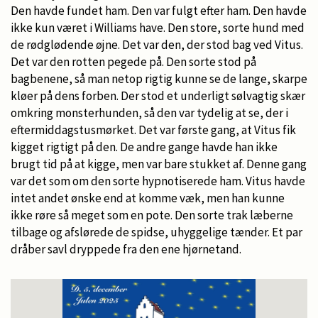
Den havde fundet ham. Den var fulgt efter ham. Den havde
ikke kun været i Williams have. Den store, sorte hund med
de rødglødende øjne. Det var den, der stod bag ved Vitus.
Det var den rotten pegede på. Den sorte stod på
bagbenene, så man netop rigtig kunne se de lange, skarpe
kløer på dens forben. Der stod et underligt sølvagtig skær
omkring monsterhunden, så den var tydelig at se, der i
eftermiddagstusmørket. Det var første gang, at Vitus fik
kigget rigtigt på den. De andre gange havde han ikke
brugt tid på at kigge, men var bare stukket af. Denne gang
var det som om den sorte hypnotiserede ham. Vitus havde
intet andet ønske end at komme væk, men han kunne
ikke røre så meget som en pote. Den sorte trak læberne
tilbage og afslørede de spidse, uhyggelige tænder. Et par
dråber savl dryppede fra den ene hjørnetand.