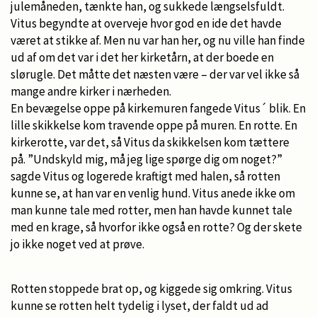
julemåneden, tænkte han, og sukkede længselsfuldt.
Vitus begyndte at overveje hvor god en ide det havde
været at stikke af. Men nu var han her, og nu ville han finde
ud af om det var i det her kirketårn, at der boede en
slørugle. Det måtte det næsten være – der var vel ikke så
mange andre kirker i nærheden.
En bevægelse oppe på kirkemuren fangede Vitus´ blik. En
lille skikkelse kom travende oppe på muren. En rotte. En
kirkerotte, var det, så Vitus da skikkelsen kom tættere
på. ”Undskyld mig, må jeg lige spørge dig om noget?”
sagde Vitus og logerede kraftigt med halen, så rotten
kunne se, at han var en venlig hund. Vitus anede ikke om
man kunne tale med rotter, men han havde kunnet tale
med en krage, så hvorfor ikke også en rotte? Og der skete
jo ikke noget ved at prøve.
Rotten stoppede brat op, og kiggede sig omkring. Vitus
kunne se rotten helt tydelig i lyset, der faldt ud ad