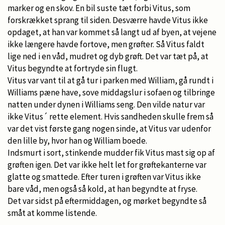
marker og en skov. En bil suste tæt forbi Vitus, som
forskrækket sprang til siden. Desværre havde Vitus ikke
opdaget, at han var kommet så langt ud af byen, at vejene
ikke længere havde fortove, men grøfter. Så Vitus faldt
lige ned i en våd, mudret og dyb grøft. Det var tæt på, at
Vitus begyndte at fortryde sin flugt.
Vitus var vant til at gå tur i parken med William, gå rundt i
Williams pæne have, sove middagslur i sofaen og tilbringe
natten under dynen i Williams seng. Den vilde natur var
ikke Vitus´ rette element. Hvis sandheden skulle frem så
var det vist første gang nogen sinde, at Vitus var udenfor
den lille by, hvor han og William boede.
Indsmurt i sort, stinkende mudder fik Vitus mast sig op af
grøften igen. Det var ikke helt let for grøftekanterne var
glatte og smattede. Efter turen i grøften var Vitus ikke
bare våd, men også så kold, at han begyndte at fryse.
Det var sidst på eftermiddagen, og mørket begyndte så
småt at komme listende.