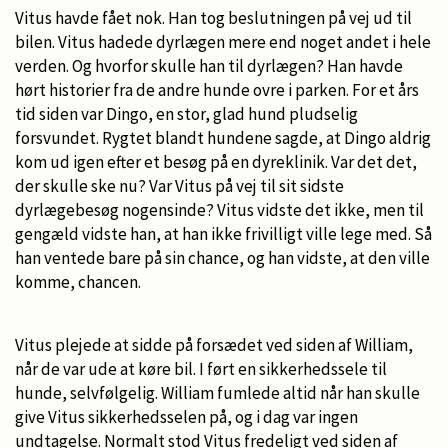
Vitus havde fået nok. Han tog beslutningen på vej ud til
bilen. Vitus hadede dyrlægen mere end noget andet i hele
verden. Og hvorfor skulle han til dyrlægen? Han havde
hørt historier fra de andre hunde ovre i parken. For et års
tid siden var Dingo, en stor, glad hund pludselig
forsvundet. Rygtet blandt hundene sagde, at Dingo aldrig
kom ud igen efter et besøg på en dyreklinik. Var det det,
der skulle ske nu? Var Vitus på vej til sit sidste
dyrlægebesøg nogensinde? Vitus vidste det ikke, men til
gengæld vidste han, at han ikke frivilligt ville lege med. Så
han ventede bare på sin chance, og han vidste, at den ville
komme, chancen.
Vitus plejede at sidde på forsædet ved siden af William,
når de var ude at køre bil. I ført en sikkerhedssele til
hunde, selvfølgelig. William fumlede altid når han skulle
give Vitus sikkerhedsselen på, og i dag var ingen
undtagelse. Normalt stod Vitus fredeligt ved siden af