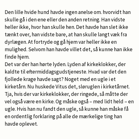
Den lille hvide hund havde ingen anelse om. hvorvidt han
skulle gå i den ene eller den anden retning. Han vidste
heller ikke, hvor han skulle hen. Det havde han slet ikke
tænkt over, han vidste bare, at han skulle langt væk fra
dyrlægen. At fortryde og gå hjem var heller ikke en
mulighed. Selvom han havde villet det, så kunne han ikke
finde hjem.
Det var der han hørte lyden. Lyden af kirkeklokker, der
kaldte til eftermiddagsgudstjeneste. Hvad var det den
fjollede krage havde sagt? Noget med en ugle i et
kirketårn. Nu huskede Vitus det, sløruglen i kirketårnet.
Tja, hvis der var kirkeklokker, der ringede, så måtte der
vel også være en kirke. Og måske også – med lidt held – en
ugle. Hvis han nu fandt den ugle, så kunne han måske få
en ordentlig forklaring på alle de mærkelige ting han
havde oplevet.