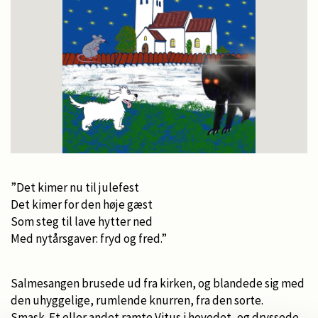
”Det kimer nu til julefest
Det kimer for den høje gæst
Som steg til lave hytter ned
Med nytårsgaver: fryd og fred.”
Salmesangen brusede ud fra kirken, og blandede sig med
den uhyggelige, rumlende knurren, fra den sorte.
Smask. Et eller andet ramte Vitus i hovedet, og dryssede