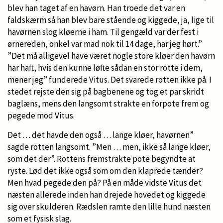
blev han taget af en havørn. Han troede det var en
faldskærm så han blev bare stående og kiggede, ja, lige til
havørnen slog kløerne i ham. Til gengæld var der fest i
ørnereden, onkel var mad nok til 14 dage, har jeg hørt.”
”Det må alligevel have været nogle store kløer den havørn
har haft, hvis den kunne løfte sådan en stor rotte i dem,
mener jeg” funderede Vitus. Det svarede rotten ikke på. I
stedet rejste den sig på bagbenene og tog et par skridt
baglæns, mens den langsomt strakte en forpote frem og
pegede mod Vitus.
Det … det havde den også … lange kløer, havørnen”
sagde rotten langsomt. ”Men … men, ikke så lange kløer,
som det der”. Rottens fremstrakte pote begyndte at
ryste. Lød det ikke også som om den klaprede tænder?
Men hvad pegede den på? På en måde vidste Vitus det
næsten allerede inden han drejede hovedet og kiggede
sig over skulderen. Rædslen ramte den lille hund næsten
som et fysisk slag.