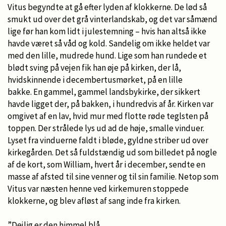
Vitus begyndte at gå efter lyden af klokkerne. De lød så
smukt ud over det grå vinterlandskab, og det var såmænd
lige før han kom lidt i julestemning – hvis han altså ikke
havde været så våd og kold. Sandelig om ikke heldet var
med den lille, mudrede hund. Lige som han rundede et
blødt sving på vejen fik han øje på kirken, der lå,
hvidskinnende i decembertusmørket, på en lille
bakke. En gammel, gammel landsbykirke, der sikkert
havde ligget der, på bakken, i hundredvis af år. Kirken var
omgivet af en lav, hvid mur med flotte røde teglsten på
toppen. Der strålede lys ud ad de høje, smalle vinduer.
Lyset fra vinduerne faldt i bløde, gyldne striber ud over
kirkegården. Det så fuldstændig ud som billedet på nogle
af de kort, som William, hvert år i december, sendte en
masse af afsted til sine venner og til sin familie. Netop som
Vitus var næsten henne ved kirkemuren stoppede
klokkerne, og blev afløst af sang inde fra kirken.
”Dejlig er den himmel blå,