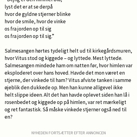
lyst det er at se derpå
hvor de gyldne stjerner blinke
hvor de smile, hvor de vinke
os fra jorden op til sig
os fra jorden op til sig.”
Salmesangen hørtes tydeligt helt ud til kirkegårdsmuren,
hvor Vitus stod og kiggede – og lyttede. Mest lyttede.
Salmesangen mindede ham om natten før, hvor himlen var
eksploderet over hans hoved. Havde det mon været en
stjerne, der vinkede til ham? Vitus afviste tanken i samme
øjeblik den dukkede op. Men han kunne alligevel ikke
helt slippe ideen. Alt det han havde oplevet siden han lå i
rosenbedet og kiggede op på himlen, var ret mærkeligt
og ret fantastisk. Så måske vinkede stjerner også ned til
en?
NYHEDEN FORTSÆTTER EFTER ANNONCEN