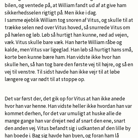
bilen, og ventede på, at William fandt ud af at give ham
sikkerhedsselen rigtigt på. Men ikke i dag.
I samme øjeblik William tog snoren af Vitus, og skulle til at
trække selen ned over Vitus hoved, så snurrede Vitus om
på hælen og løb. Løb så hurtigt han kunne, ned ad vejen,
væk. Vitus skulle bare væk. Han hørte William råbe og
kalde, men Vitus var ligeglad. Han løb så hurtigt hans små,
korte ben kunne bære ham. Han vidste ikke hvor han
skulle hen, så han tog bare den første vej til højre, og så en
vej til venstre. Til sidst havde han ikke vejr til at løbe
længere og var nødt til at stoppe op.
Det var først der, det gik op for Vitus at han ikke anede
hvor han var henne. Han vidste heller ikke hvordan han var
kommet derhen, for det var umuligt at huske alle de
mange gange han var drejet ned af snart den ene, snart
den anden vej. Vitus befandt sig i udkanten af den lille by
han boede i. Bag sig havde han byen, og foran ham lå