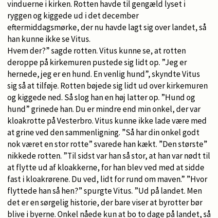
vinduerne i kirken. Rotten havde til gengæld lyset i
ryggen og kiggede ud i det december
eftermiddagsmørke, der nu havde lagt sig over landet, så
han kunne ikke se Vitus.
Hvem der?” sagde rotten. Vitus kunne se, at rotten
deroppe på kirkemuren pustede sig lidt op. ”Jeg er
hernede, jeg er en hund. En venlig hund”, skyndte Vitus
sig så at tilføje. Rotten bøjede sig lidt ud over kirkemuren
og kiggede ned. Så slog han en høj latter op. ”Hund og
hund” grinede han. Du er mindre end min onkel, der var
kloakrotte på Vesterbro. Vitus kunne ikke lade være med
at grine ved den sammenligning. ”Så har din onkel godt
nok været en stor rotte” svarede han kækt. ”Den største”
nikkede rotten. ”Til sidst var han så stor, at han var nødt til
at flytte ud af kloakkerne, for han blev ved med at sidde
fast i kloakrørene. Du ved, lidt for rund om maven.” ”Hvor
flyttede han så hen?” spurgte Vitus. ”Ud på landet. Men
det er en sørgelig historie, der bare viser at byrotter bør
blive i byerne. Onkel nåede kun at bo to dage på landet, så