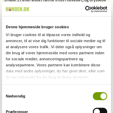
ned i hans øjne. Jord. Smask, en gang til, samtidig kom et
brøl oppe fra kirkemuren. ”Vågn dog op, løb” råbte
rotten, og tyrede en tredje jordklump i hovedet på Vitus.
Det gav et sæt i den lille mudrede hund, der endelig kom
Denne hjemmeside bruger cookies
ud af trancen. Vitus snurrede rundt og satte i et
Vi bruger cookies til at tilpasse vores indhold og
kæmpespring. Han ville op på muren og væk. Men muren
annoncer, til at vise dig funktioner til sociale medier og til
var alt for høj for hans korte ben, og Vitus dumpede ned
at analysere vores trafik. Vi deler også oplysninger om
igen. Den lille hund kiggede sig desperat til omkring,
din brug af vores hjemmeside med vores partnere inden
kirkemuren strakte sig til begge sider, så langt han lige
for sociale medier, annonceringspartnere og
kunne se. Og bag ham var den farlige, sorte monsterhund,
analysepartnere. Vores partnere kan kombinere disse
som åbenbart kun havde et juleønske, nemlig at slå Vitus
data med andre oplysninger, du har givet dem, eller som
ihjel.
de har indsamlet fra din brug af deres tjenester.
Samtykkevalg
Nødvendig
Del nyheden på:
Præferencer