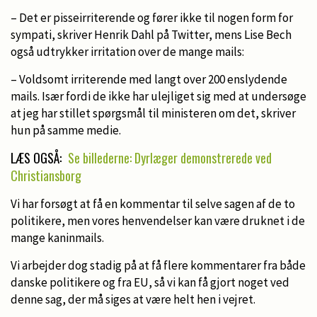
– Det er pisseirriterende og fører ikke til nogen form for
sympati, skriver Henrik Dahl på Twitter, mens Lise Bech
også udtrykker irritation over de mange mails:
– Voldsomt irriterende med langt over 200 enslydende
mails. Især fordi de ikke har ulejliget sig med at undersøge
at jeg har stillet spørgsmål til ministeren om det, skriver
hun på samme medie.
LÆS OGSÅ:
Se billederne: Dyrlæger demonstrerede ved
Christiansborg
Vi har forsøgt at få en kommentar til selve sagen af de to
politikere, men vores henvendelser kan være druknet i de
mange kaninmails.
Vi arbejder dog stadig på at få flere kommentarer fra både
danske politikere og fra EU, så vi kan få gjort noget ved
denne sag, der må siges at være helt hen i vejret.