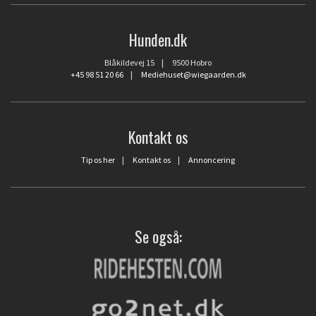
Hunden.dk
Blåkildevej 15 | 9500 Hobro
+45 98 51 20 66
|
Mediehuset@wiegaarden.dk
Kontakt os
Tip os her
|
Kontakt os
|
Annoncering
Se også: