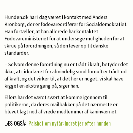
Hunden.dk har i dag været i kontakt med Anders
Kronborg, der er fødevareordfører for Socialdemokratiet.
Han fortæller, at han allerede har kontaktet
Fødevareministeriet for at undersøge muligheden for at
skrue på forordningen, så den lever op til danske
standarder.
– Selvom denne forordning nu er trådt i kraft, betyder det
ikke, at cirkulæret for almindelig sund fornuft er trådt ud
af kraft, og det virker til, at det her er noget, vi skal have
kigget en ekstra gang på, siger han.
Ellers har det været svært at komme igennem til
politikerne, da deres mailbakker på det nærmeste er
blevet lagt ned af vrede medlemmer af kaninværnet.
LÆS OGSÅ:
Palshof om nytår: Indret jer efter hunden