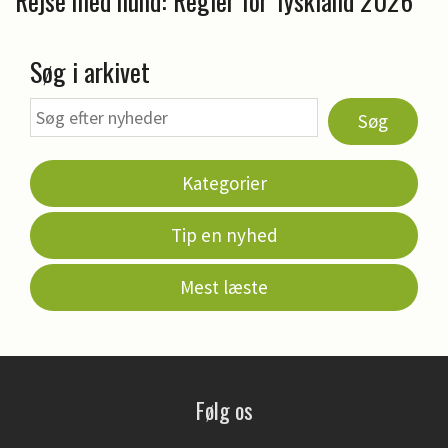
Rejse med hund: Regler for Tyskland 2026
Søg i arkivet
Søg
Kategorier
Tip en nyhed
Mest læste
Følg os