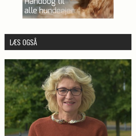
LÆS OGSÅ