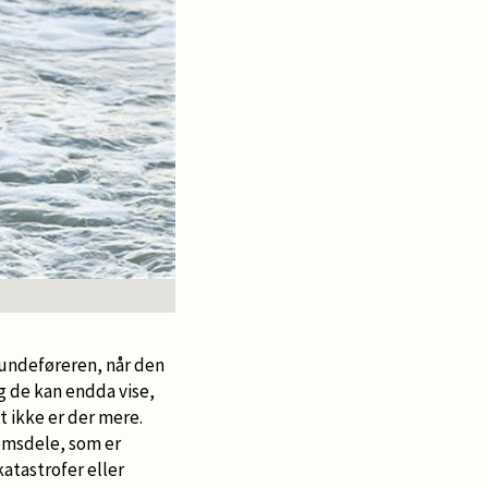
 hundeføreren, når den
g de kan endda vise,
t ikke er der mere.
emsdele, som er
atastrofer eller