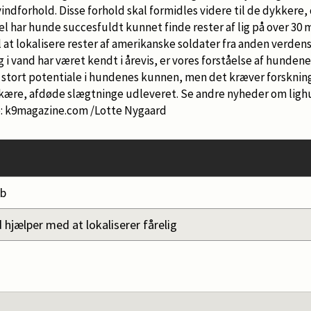
indforhold. Disse forhold skal formidles videre til de dykkere, 
l har hunde succesfuldt kunnet finde rester af lig på over 30 
il at lokalisere rester af amerikanske soldater fra anden verden
g i vand har været kendt i årevis, er vores forståelse af hunden
 stort potentiale i hundenes kunnen, men det kræver forsknin
s kære, afdøde slægtninge udleveret. Se andre nyheder om ligh
lde: k9magazine.com /Lotte Nygaard
ob
hjælper med at lokaliserer fårelig