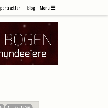
portrætter
Blog
Menu
dk
98512466