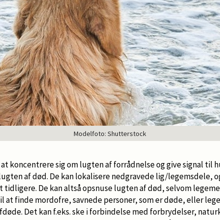
Modelfoto: Shutterstock
at koncentrere sig om lugten af forrådnelse og give signal til
l lugten af død. De kan lokalisere nedgravede lig/legemsdele, o
t tidligere. De kan altså opsnuse lugten af død, selvom legeme
l at finde mordofre, savnede personer, som er døde, eller leg
øde. Det kan f.eks. ske i forbindelse med forbrydelser, naturk