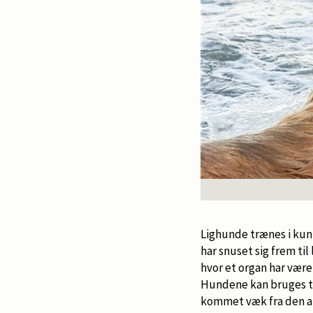
Lighunde trænes i kun 
har snuset sig frem ti
hvor et organ har være
Hundene kan bruges ti
kommet væk fra den afd