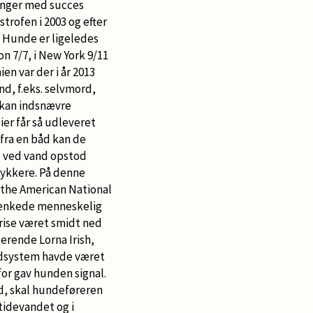
inger med succes
trofen i 2003 og efter
l. Hunde er ligeledes
n 7/7, i New York 9/11
en var der i år 2013
nd, f.eks. selvmord,
 kan indsnævre
er får så udleveret
 fra en båd kan de
e ved vand opstod
dykkere. På denne
 the American National
dsænkede menneskelig
rise været smidt ned
erende Lorna Irish,
odsystem havde været
for gav hunden signal.
d, skal hundeføreren
tidevandet og i