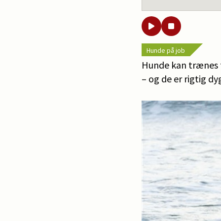
Hunde på job
Hunde kan trænes ti
– og de er rigtig dy