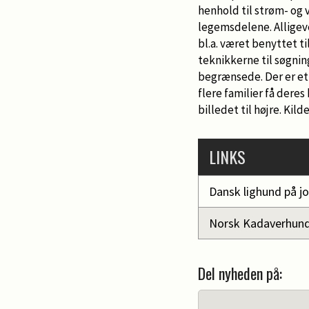
henhold til strøm- og v
legemsdelene. Alligeve
bl.a. været benyttet t
teknikkerne til søgnin
begrænsede. Der er et
flere familier få dere
billedet til højre. Ki
LINKS
Dansk lighund på j
Norsk Kadaverhund 
Del nyheden på: