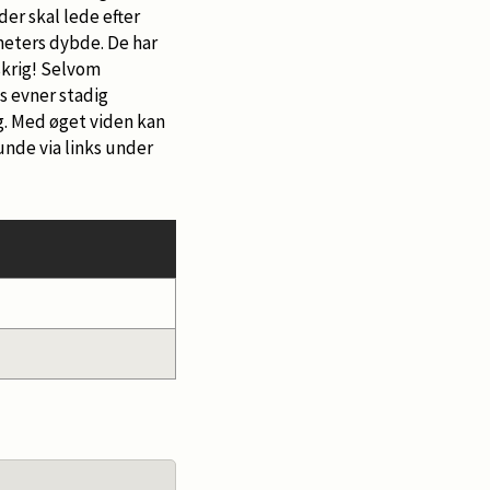
der skal lede efter
meters dybde. De har
skrig! Selvom
es evner stadig
g. Med øget viden kan
unde via links under