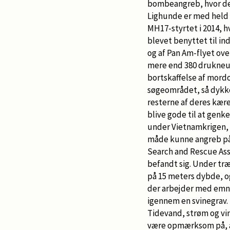
bombeangreb, hvor de 
Lighunde er med held b
MH17-styrtet i 2014, hv
blevet benyttet til in
og af Pan Am-flyet over
mere end 380 drukneuly
bortskaffelse af mord
søgeområdet, så dykke
resterne af deres kære
blive gode til at gen
under Vietnamkrigen, 
måde kunne angreb på 
Search and Rescue Ass
befandt sig. Under tr
på 15 meters dybde, o
der arbejder med emne
igennem en svinegrav. 
Tidevand, strøm og vi
være opmærksom på, at