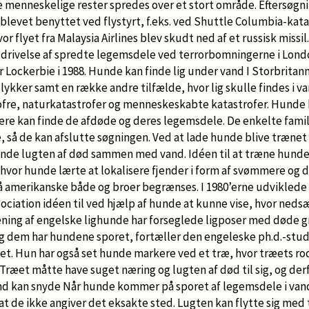
menneskelige rester spredes over et stort område. Eftersøgn
levet benyttet ved flystyrt, f.eks. ved Shuttle Columbia-katas
or flyet fra Malaysia Airlines blev skudt ned af et russisk missi
ddrivelse af spredte legemsdele ved terrorbomningerne i Londo
 Lockerbie i 1988. Hunde kan finde lig under vand I Storbritanni
kker samt en række andre tilfælde, hvor lig skulle findes i va
ofre, naturkatastrofer og menneskeskabte katastrofer. Hunde
re kan finde de afdøde og deres legemsdele. De enkelte famili
, så de kan afslutte søgningen. Ved at lade hunde blive trænet
kende lugten af død sammen med vand. Idéen til at træne hund
hvor hunde lærte at lokalisere fjender i form af svømmere og 
amerikanske både og broer begrænses. I 1980’erne udviklede
ociation idéen til ved hjælp af hunde at kunne vise, hvor ne
æning af engelske lighunde har forseglede ligposer med døde g
g dem har hundene sporet, fortæller den engeleske ph.d.-stud
t. Hun har også set hunde markere ved et træ, hvor træets r
Træet måtte have suget næring og lugten af død til sig, og der
nd kan snyde Når hunde kommer på sporet af legemsdele i van
 de ikke angiver det eksakte sted. Lugten kan flytte sig med 