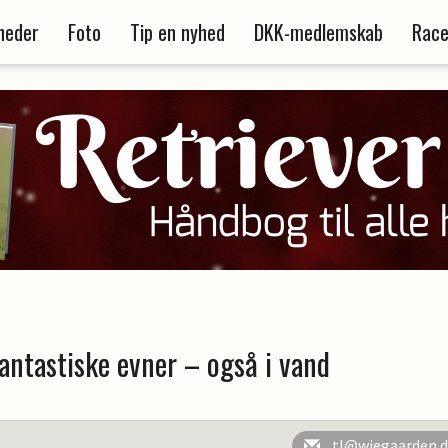
heder
Foto
Tip en nyhed
DKK-medlemskab
Race
antastiske evner – også i vand
tl@wiegaarden.