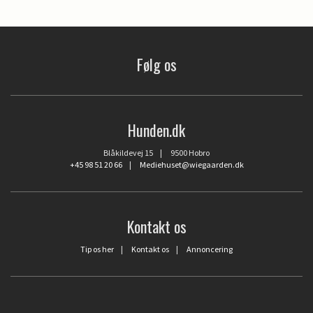
Følg os
Hunden.dk
Blåkildevej 15 | 9500 Hobro
+45 98 51 20 66
|
Mediehuset@wiegaarden.dk
Kontakt os
Tip os her
|
Kontakt os
|
Annoncering