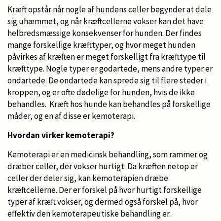
Kræft opstår når nogle af hundens celler begynder at dele
sig uhæmmet, og når kræftcellerne vokser kan det have
helbredsmæssige konsekvenser for hunden. Der findes
mange forskellige kræfttyper, og hvor meget hunden
påvirkes af kræften er meget forskelligt fra kræfttype til
kræfttype. Nogle typer er godartede, mens andre typer er
ondartede. De ondartede kan sprede sig til flere steder i
kroppen, og er ofte dødelige for hunden, hvis de ikke
behandles. Kræft hos hunde kan behandles på forskellige
måder, og en af disse er kemoterapi.
Hvordan virker kemoterapi?
Kemoterapi er en medicinsk behandling, som rammer og
dræber celler, der vokser hurtigt. Da kræften netop er
celler der deler sig, kan kemoterapien dræbe
kræftcellerne. Der er forskel på hvor hurtigt forskellige
typer af kræft vokser, og dermed også forskel på, hvor
effektiv den kemoterapeutiske behandling er.