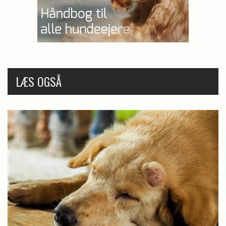
LÆS OGSÅ