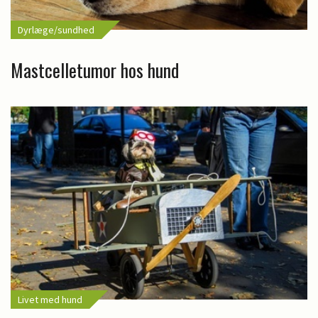
Dyrlæge/sundhed
Mastcelletumor hos hund
Livet med hund