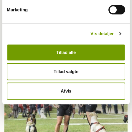
Marketing
Aktuelt
Vis detaljer
Hund levede et år under bygning, da ejeren
døde
Tillad alle
Tillad valgte
Afvis