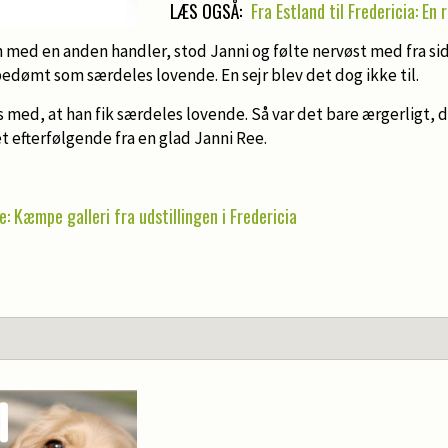
LÆS OGSÅ:
Fra Estland til Fredericia: En r
n med en anden handler, stod Janni og følte nervøst med fra si
bedømt som særdeles lovende. En sejr blev det dog ikke til.
 med, at han fik særdeles lovende. Så var det bare ærgerligt, de
 efterfølgende fra en glad Janni Ree.
e: Kæmpe galleri fra udstillingen i Fredericia