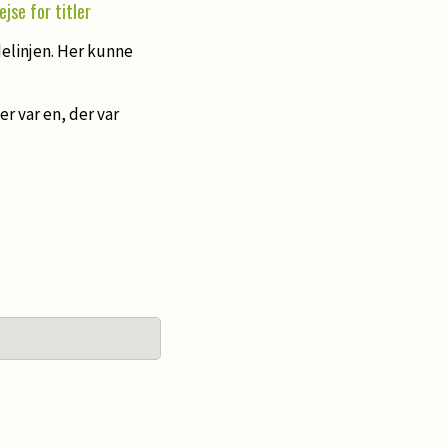
ejse for titler
delinjen. Her kunne
r var en, der var