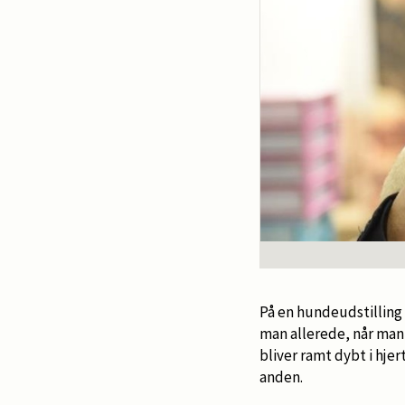
På en hundeudstilling
man allerede, når man
bliver ramt dybt i hje
anden.