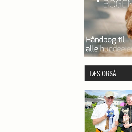
LÆS OGSÅ