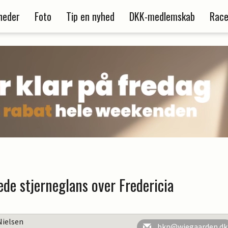
heder
Foto
Tip en nyhed
DKK-medlemskab
Race
ede stjerneglans over Fredericia
Nielsen
bkn@wiegaarden.dk