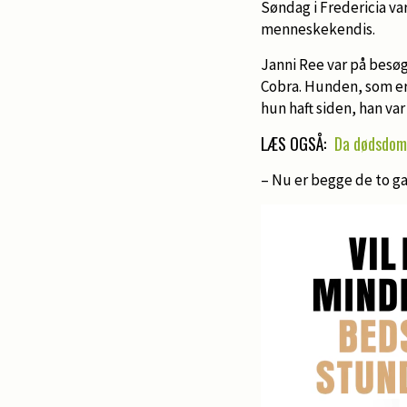
Søndag i Fredericia v
menneskekendis.
Janni Ree var på besø
Cobra. Hunden, som er 
hun haft siden, han var
LÆS OGSÅ:
Da dødsdom
– Nu er begge de to ga