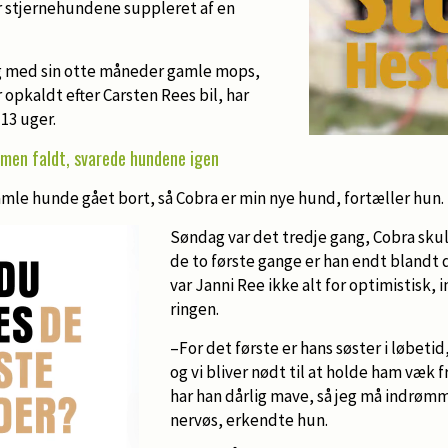
ar stjernehundene suppleret af en
g med sin otte måneder gamle mops,
opkaldt efter Carsten Rees bil, har
 13 uger.
men faldt, svarede hundene igen
mle hunde gået bort, så Cobra er min nye hund, fortæller hun.
Søndag var det tredje gang, Cobra skul
de to første gange er han endt blandt 
var Janni Ree ikke alt for optimistisk, 
ringen.
–For det første er hans søster i løbetid,
og vi bliver nødt til at holde ham væk
har han dårlig mave, så jeg må indrømme
nervøs, erkendte hun.