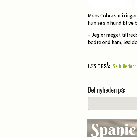
Mens Cobra var i ringe
hun se sin hund blive 
– Jeg er meget tilfreds
bedre end ham, lød det
LÆS OGSÅ:
Se billedern
Del nyheden på: