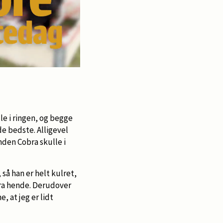
le i ringen, og begge
de bedste. Alligevel
inden Cobra skulle i
 så han er helt kulret,
 fra hende. Derudover
, at jeg er lidt