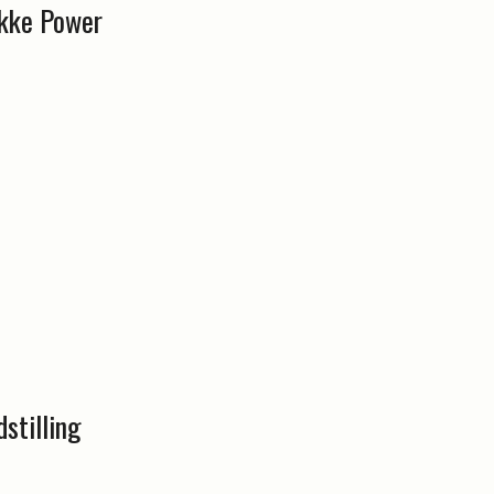
kke Power
stilling