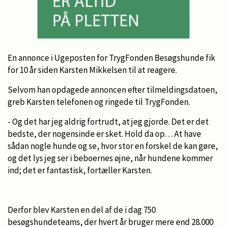
En annonce i Ugeposten for TrygFonden Besøgshunde fik
for 10 år siden Karsten Mikkelsen til at reagere.
Selvom han opdagede annoncen efter tilmeldingsdatoen,
greb Karsten telefonen og ringede til TrygFonden.
- Og det har jeg aldrig fortrudt, at jeg gjorde. Det er det
bedste, der nogensinde er sket. Hold da op… At have
sådan nogle hunde og se, hvor stor en forskel de kan gøre,
og det lys jeg ser i beboernes øjne, når hundene kommer
ind; det er fantastisk, fortæller Karsten.
Derfor blev Karsten en del af de i dag 750
besøgshundeteams, der hvert år bruger mere end 28.000