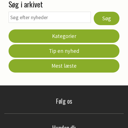
Søg i arkivet
Søg
Kategorier
Tip en nyhed
Mest læste
Følg os
Hunden.dk