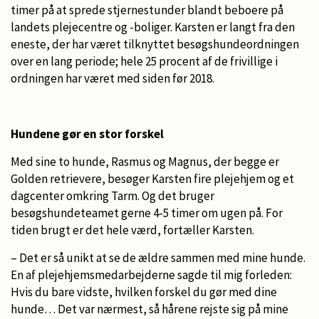
timer på at sprede stjernestunder blandt beboere på
landets plejecentre og -boliger. Karsten er langt fra den
eneste, der har været tilknyttet besøgshundeordningen
over en lang periode; hele 25 procent af de frivillige i
ordningen har været med siden før 2018.
Hundene gør en stor forskel
Med sine to hunde, Rasmus og Magnus, der begge er
Golden retrievere, besøger Karsten fire plejehjem og et
dagcenter omkring Tarm. Og det bruger
besøgshundeteamet gerne 4-5 timer om ugen på. For
tiden brugt er det hele værd, fortæller Karsten.
– Det er så unikt at se de ældre sammen med mine hunde.
En af plejehjemsmedarbejderne sagde til mig forleden:
Hvis du bare vidste, hvilken forskel du gør med dine
hunde… Det var nærmest, så hårene rejste sig på mine