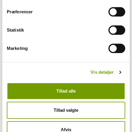
Præferencer
Statistik
Marketing
Vis detaljer
Hunde på job
Tillad alle
Bliv besøgsven med hund og spred glæde
Tillad valgte
hos ældre
Afvis