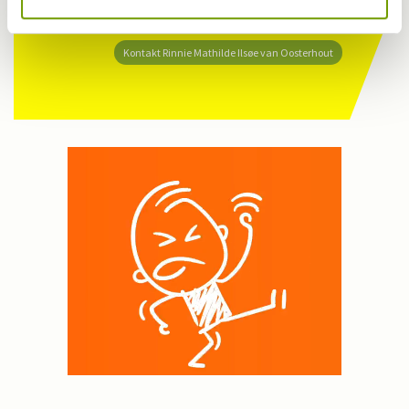
Har du en nyhed eller god historie?
Kontakt Rinnie Mathilde Ilsøe van Oosterhout