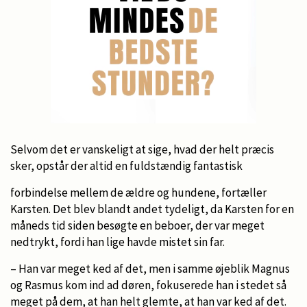
Selvom det er vanskeligt at sige, hvad der helt præcis
sker, opstår der altid en fuldstændig fantastisk
forbindelse mellem de ældre og hundene, fortæller
Karsten. Det blev blandt andet tydeligt, da Karsten for en
måneds tid siden besøgte en beboer, der var meget
nedtrykt, fordi han lige havde mistet sin far.
– Han var meget ked af det, men i samme øjeblik Magnus
og Rasmus kom ind ad døren, fokuserede han i stedet så
meget på dem, at han helt glemte, at han var ked af det.