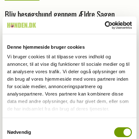
Bliv besøgshund gennem Ældre Sagen
Denne hjemmeside bruger cookies
Vi bruger cookies til at tilpasse vores indhold og
annoncer, til at vise dig funktioner til sociale medier og til
at analysere vores trafik. Vi deler også oplysninger om
din brug af vores hjemmeside med vores partnere inden
for sociale medier, annonceringspartnere og
analysepartnere. Vores partnere kan kombinere disse
data med andre oplysninger, du har givet dem, eller som
de har indsamlet fra din brug af deres tjenester.
Blog - John Frank Ahm
Samtykkevalg
Besøgshund er et erhverv i Sverige
Nødvendig