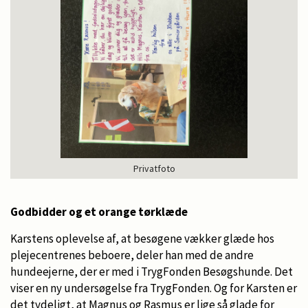
Privatfoto
Godbidder og et orange tørklæde
Karstens oplevelse af, at besøgene vækker glæde hos
plejecentrenes beboere, deler han med de andre
hundeejerne, der er med i TrygFonden Besøgshunde. Det
viser en ny undersøgelse fra TrygFonden. Og for Karsten er
det tydeligt, at Magnus og Rasmus er lige så glade for