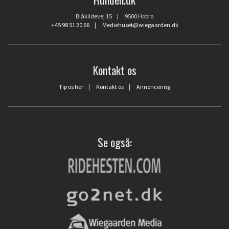
Blåkildevej 15 | 9500 Hobro
+45 98 51 20 66
|
Mediehuset@wiegaarden.dk
Kontakt os
Tip os her
|
Kontakt os
|
Annoncering
Se også: