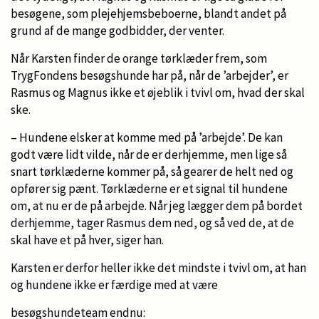
besøgene, som plejehjemsbeboerne, blandt andet på
grund af de mange godbidder, der venter.
Når Karsten finder de orange tørklæder frem, som
TrygFondens besøgshunde har på, når de ’arbejder’, er
Rasmus og Magnus ikke et øjeblik i tvivl om, hvad der skal
ske.
– Hundene elsker at komme med på ’arbejde’. De kan
godt være lidt vilde, når de er derhjemme, men lige så
snart tørklæderne kommer på, så gearer de helt ned og
opfører sig pænt. Tørklæderne er et signal til hundene
om, at nu er de på arbejde. Når jeg lægger dem på bordet
derhjemme, tager Rasmus dem ned, og så ved de, at de
skal have et på hver, siger han.
Karsten er derfor heller ikke det mindste i tvivl om, at han
og hundene ikke er færdige med at være
besøgshundeteam endnu: