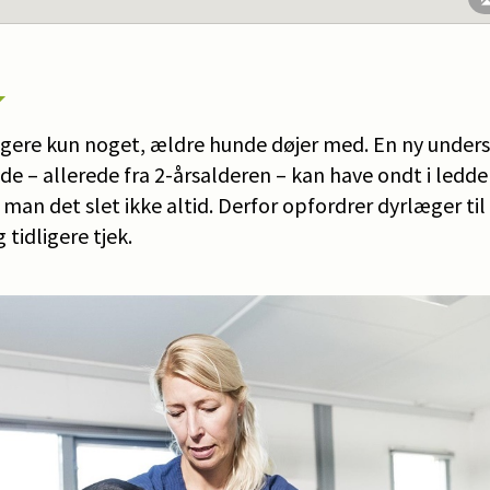
ngere kun noget, ældre hunde døjer med. En ny undersø
de – allerede fra 2-årsalderen – kan have ondt i ledd
man det slet ikke altid. Derfor opfordrer dyrlæger ti
idligere tjek.