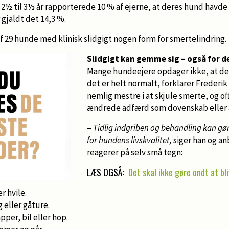
2½ til 3½ år rapporterede 10 % af ejerne, at deres hund havde
r gjaldt det 14,3 %.
 af 29 hunde med klinisk slidgigt nogen form for smertelindring.
Slidgigt kan gemme sig – også for de
Mange hundeejere opdager ikke, at de
det er helt normalt, forklarer Frederik
nemlig mestre i at skjule smerte, og o
ændrede adfærd som dovenskab eller 
–
Tidlig indgriben og behandling kan gøre
for hundens livskvalitet,
siger han og an
reagerer på selv små tegn:
LÆS OGSÅ:
Det skal ikke gøre ondt at b
r hvile.
g eller gåture.
per, bil eller hop.