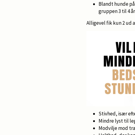
Blandt hunde på 
gruppen 3 til 4 å
Alligevel fik kun 2 ud
Stivhed, især efte
Mindre lyst til le
Modvilje mod trap