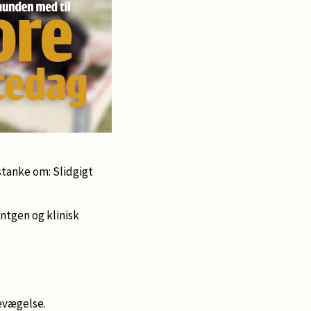
stanke om: Slidgigt
ntgen og klinisk
evægelse.