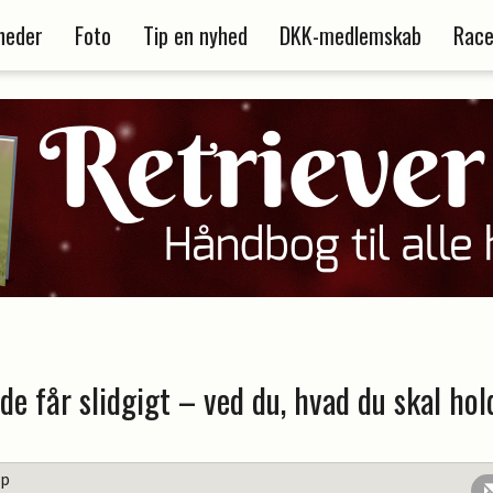
heder
Foto
Tip en nyhed
DKK-medlemskab
Race
de får slidgigt – ved du, hvad du skal ho
up