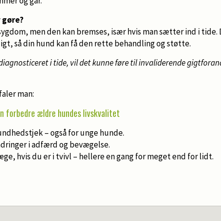
mmer og går.
 gøre?
 sygdom, men den kan bremses, især hvis man sætter ind i tide. D
ligt, så din hund kan få den rette behandling og støtte.
 diagnosticeret i tide, vil det kunne føre til invaliderende gigtforan
aler man:
an forbedre ældre hundes livskvalitet
ndhedstjek – også for unge hunde.
dringer i adfærd og bevægelse.
ge, hvis du er i tvivl – hellere en gang for meget end for lidt.