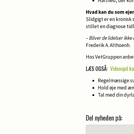
Halthed, der ko
Hvad kan du som ejer
Slidgigt er en kronisk
stillet en diagnose tid
– Bliver de lidelser ikke
Frederik A. Althoenh.
Hos VetGruppen anbef
LÆS OGSÅ:
Videospil k
Regelmæssige su
Hold øje med æn
Tal med din dyrlæ
Del nyheden på: