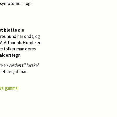
 symptomer – og i
t blotte øje
res hund har ondt, og
 A. Althoenh. Hunde er
fte tolker man deres
alderstegn.
 en verden til forskel
befaler, at man
live gammel