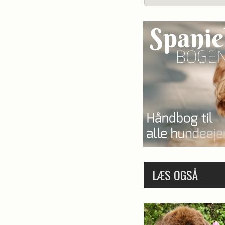
LÆS OGSÅ