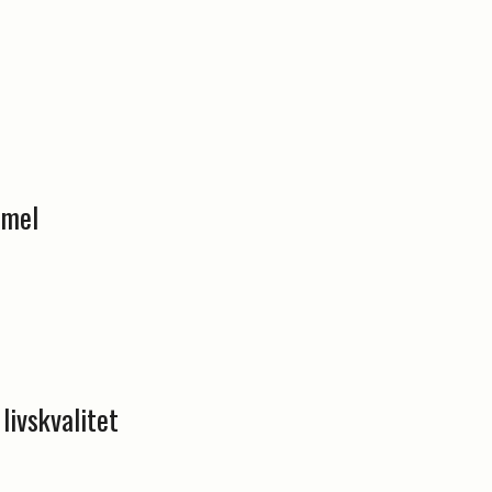
mmel
livskvalitet