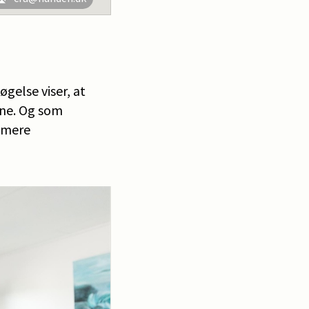
gelse viser, at
ene. Og som
l mere