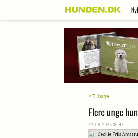
Ny
< Tilbage
Flere unge hun
13-08-2025 06:47
Cecilie Friis Amstr