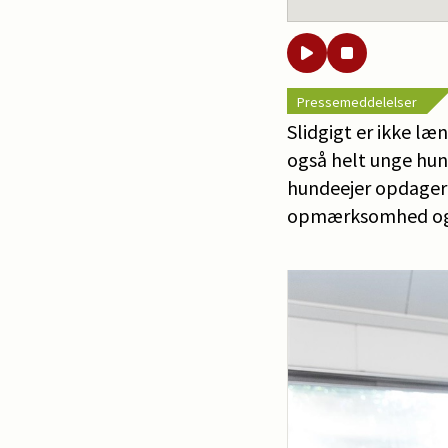
Pressemeddelelser
Slidgigt er ikke læ
også helt unge hun
hundeejer opdager 
opmærksomhed og t