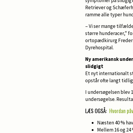
symptomer på slidgigt
Retriever og Schæferh
ramme alle typer hun
– Vi ser mange tilfæld
større hunderacer," fo
ortopædkirurg Frederi
Dyrehospital.
Ny amerikansk under
slidgigt
Et nyt internationalt 
opstår ofte langt tidli
I undersøgelsen blev 
undersøgelse. Result
LÆS OGSÅ:
Hvordan påv
Næsten 40 % havd
Mellem 16 og 24