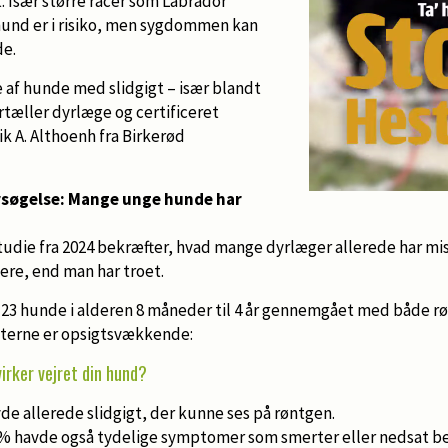
. Især større racer som Labrador
und er i risiko, men sygdommen kan
de.
e af hunde med slidgigt – især blandt
rtæller dyrlæge og certificeret
k A. Althoenh fra Birkerød
søgelse: Mange unge hunde har
studie fra 2024 bekræfter, hvad mange dyrlæger allerede har mi
gere, end man har troet.
123 hunde i alderen 8 måneder til 4 år gennemgået med både rø
aterne er opsigtsvækkende:
irker vejret din hund?
e allerede slidgigt, der kunne ses på røntgen.
 % havde også tydelige symptomer som smerter eller nedsat b