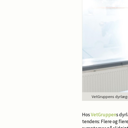
VetGruppens dyrlæger 
Hos
VetGruppen
s dyr
tendens: Flere og fle