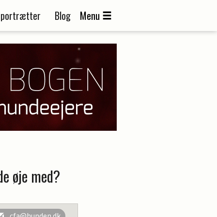
portrætter
Blog
Menu
lde øje med?
cfa@hunden.dk