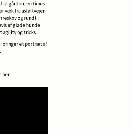
d til gården, en times
er væk fra asfaltvejen
rreskov og rundt i
evis af glade hunde
agility og tricks.
bringer et portræt af
.
 her.