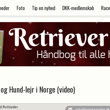
heder
Foto
Tip en nyhed
DKK-medlemskab
Race
og Hund-lejr i Norge (video)
rd Rohleder
mhr@wiegaarden.dk