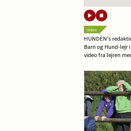
Video
HUNDEN's redaktion
Barn og Hund-lejr i
video fra lejren me