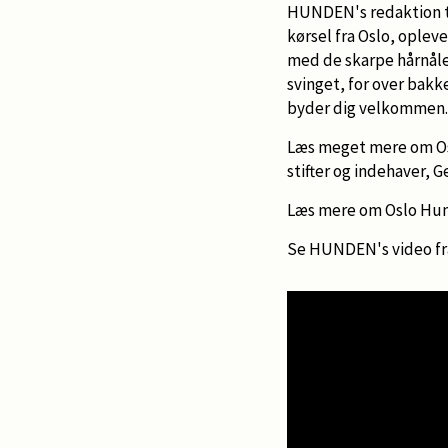
HUNDEN's redaktion tog 
kørsel fra Oslo, opleve
med de skarpe hårnåles
svinget, for over bak
byder dig velkommen. I
Læs meget mere om Os
stifter og indehaver, 
Læs mere om Oslo Hu
Se HUNDEN's video fra