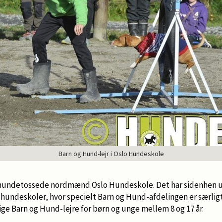
Barn og Hund-lejr i Oslo Hundeskole
r hundetossede nordmænd Oslo Hundeskole. Det har sidenhen udv
 hundeskoler, hvor specielt Barn og Hund-afdelingen er særligt
ige Barn og Hund-lejre for børn og unge mellem 8 og 17 år.