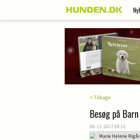
Ny
< Tilbage
Besøg på Barn 
08-11-2017 08:10
Marie Helene Rigå