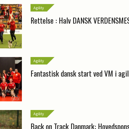
Agility
Rettelse : Halv DANSK VERDENSME
Agility
Fantastisk dansk start ved VM i agil
Agility
Back on Track Danmark: Hovedspons