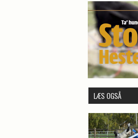
LÆS OGSÅ