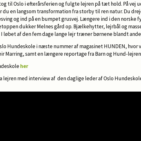
til Oslo i efterårsferien og fulgte lejren på tæt hold. På vej u
r du en langsom transformation fra storby til ren natur. Du drej
ving og ind på en bumpet grusvej. Længere ind i den norske fy
ketoppen dukker Melnes gård op. Bjælkehytter, lejrbål og mass
 løbet af den fem dage lange lejr træner børnene blandt andet 
lo Hundeskole i næste nummer af magasinet HUNDEN, hvor vi 
Geir Marring, samt en længere reportage fra Barn og Hund-lejren
ndeskole
her
 lejren med interview af den daglige leder af Oslo Hundeskole