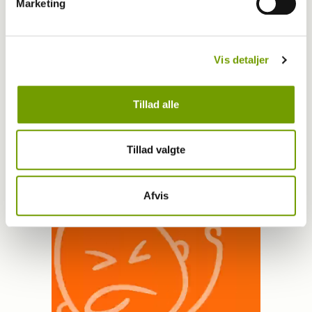
Marketing
Sport
Mynder på DKK Ringsted
Vis detaljer
Tillad alle
Har du en nyhed eller god historie?
Kontakt Rinnie Mathilde Ilsøe van Oosterhout
Tillad valgte
Afvis