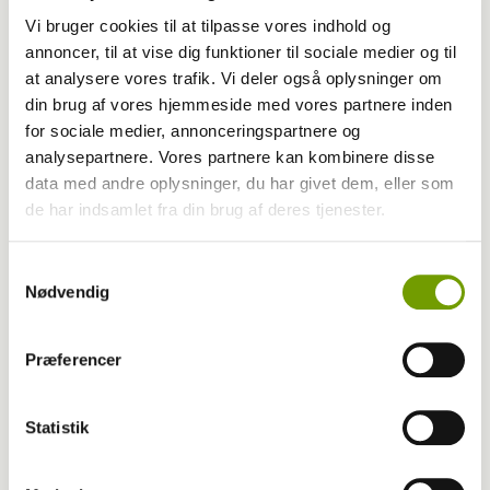
Vi bruger cookies til at tilpasse vores indhold og
annoncer, til at vise dig funktioner til sociale medier og til
Sport
at analysere vores trafik. Vi deler også oplysninger om
din brug af vores hjemmeside med vores partnere inden
Myndeklubben indtager Store Hestedag med
for sociale medier, annonceringspartnere og
70 km/t
analysepartnere. Vores partnere kan kombinere disse
data med andre oplysninger, du har givet dem, eller som
de har indsamlet fra din brug af deres tjenester.
Samtykkevalg
Nødvendig
Præferencer
Statistik