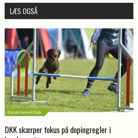
LÆS OGSÅ
Dansk Kennel Klub
DKK skærper fokus på dopingregler i