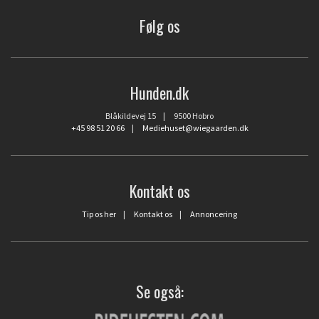
Følg os
Hunden.dk
Blåkildevej 15 | 9500 Hobro
+45 98 51 20 66
|
Mediehuset@wiegaarden.dk
Kontakt os
Tip os her
|
Kontakt os
|
Annoncering
Se også: