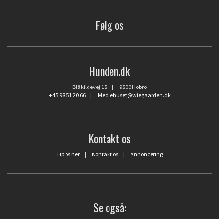
Følg os
Hunden.dk
Blåkildevej 15 | 9500 Hobro
+45 98 51 20 66
|
Mediehuset@wiegaarden.dk
Kontakt os
Tip os her
|
Kontakt os
|
Annoncering
Se også: