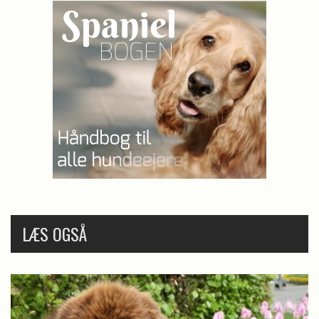
LÆS OGSÅ