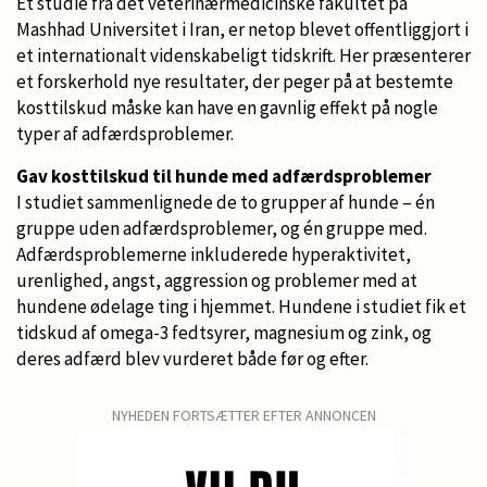
Et studie fra det veterinærmedicinske fakultet på
Mashhad Universitet i Iran, er netop blevet offentliggjort i
et internationalt videnskabeligt tidskrift. Her præsenterer
et forskerhold nye resultater, der peger på at bestemte
kosttilskud måske kan have en gavnlig effekt på nogle
typer af adfærdsproblemer.
Gav kosttilskud til hunde med adfærdsproblemer
I studiet sammenlignede de to grupper af hunde – én
gruppe uden adfærdsproblemer, og én gruppe med.
Adfærdsproblemerne inkluderede hyperaktivitet,
urenlighed, angst, aggression og problemer med at
hundene ødelage ting i hjemmet. Hundene i studiet fik et
tidskud af omega-3 fedtsyrer, magnesium og zink, og
deres adfærd blev vurderet både før og efter.
NYHEDEN FORTSÆTTER EFTER ANNONCEN