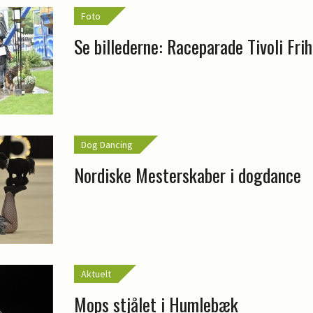
Foto
Se billederne: Raceparade Tivoli Fri
Dog Dancing
Nordiske Mesterskaber i dogdance
Aktuelt
Mops stjålet i Humlebæk