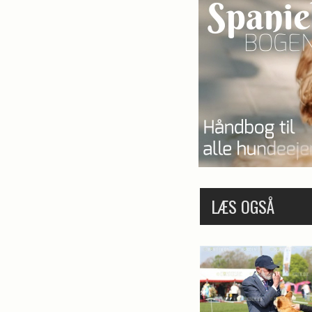
LÆS OGSÅ