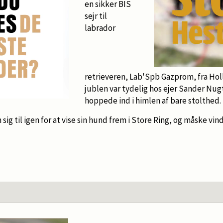
en sikker BIS
sejr til
labrador
retrieveren, Lab'Spb Gazprom, fra Ho
jublen var tydelig hos ejer Sander Nu
hoppede ind i himlen af bare stolthed.
ig til igen for at vise sin hund frem i Store Ring, og måske vi