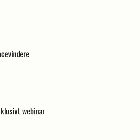
acevindere
sklusivt webinar