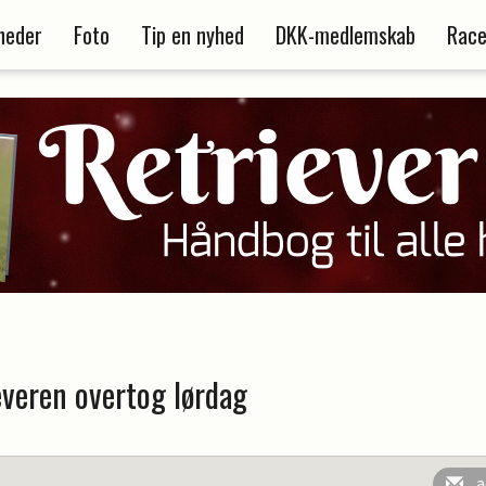
heder
Foto
Tip en nyhed
DKK-medlemskab
Race
everen overtog lørdag
a