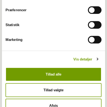
Præferencer
Statistik
Marketing
Vis detaljer
Bøger
Tillad alle
10-11-2023 14:08
, af
Anne Cecilie Sohl
Nyt kærlighedsevangelium til hunden
Tillad valgte
Afvis