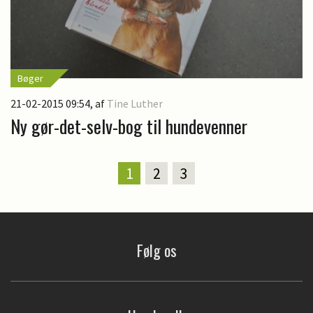
Bøger
21-02-2015 09:54
, af
Tine Luther
Ny gør-det-selv-bog til hundevenner
1
2
3
Følg os