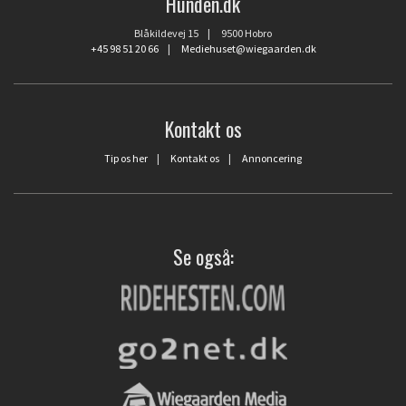
Hunden.dk
Blåkildevej 15 | 9500 Hobro
+45 98 51 20 66
|
Mediehuset@wiegaarden.dk
Kontakt os
Tip os her
|
Kontakt os
|
Annoncering
Se også: