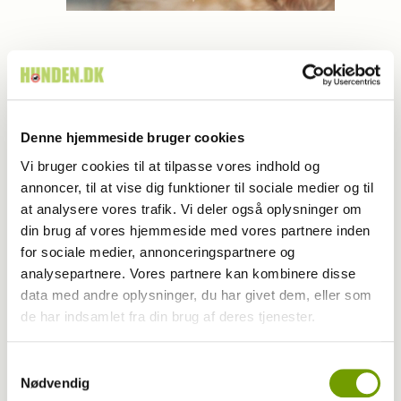
Denne hjemmeside bruger cookies
Vi bruger cookies til at tilpasse vores indhold og
annoncer, til at vise dig funktioner til sociale medier og til
at analysere vores trafik. Vi deler også oplysninger om
din brug af vores hjemmeside med vores partnere inden
for sociale medier, annonceringspartnere og
analysepartnere. Vores partnere kan kombinere disse
data med andre oplysninger, du har givet dem, eller som
de har indsamlet fra din brug af deres tjenester.
Bøger
07-11-2024 12:33
, af
Cecilie Friis Amstrup
Samtykkevalg
Nyhed: Opdrætsjournal til alle opdrættere
Nødvendig