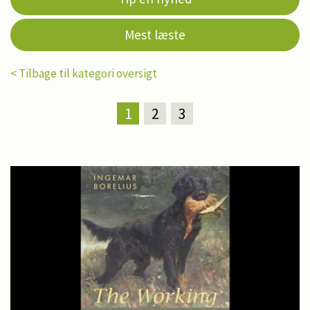
Mest læste
< Tilbage til kategori oversigt
1
2
3