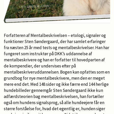
Forfatteren af Mentalbeskrivelsen – etologi, signaler og
funktioner Sten Søndergaard, der har samlet erfaringer
fra næsten 25 år med tests og mentalbeskrivelser. Han har
fungeret som instruktør på DKK’s uddannelse af
mentalbeskrivere og han er forfatter til hovedparten af
de kompendier, der undervises efter på
mentalbeskriveruddannelsen. Bogen kan opfattes som en
grundbog for nye mentalbeskrivere, men den er meget
mere end det. Med 148 sider og ikke færre end 144 herlige
hundebilleder gennemgår Sten Søndergaard ikke kun
adfærdsteorien bag mentalbeskrivelsen, han fortæller
også om hundens signalsprog, så alle hundeejere får en
større forståelse for, hvad det egentlig er, hunden siger