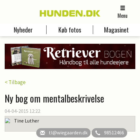
Menu
Nyheder
Køb fotos
Magasinet
< Tilbage
Ny bog om mentalbeskrivelse
04-04-2015 12:22
Tine Luther
tl@wiegaarden.dk
98512466