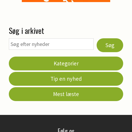
Søg i arkivet
Søg
Kategorier
Tip en nyhed
Mest læste
Følg os