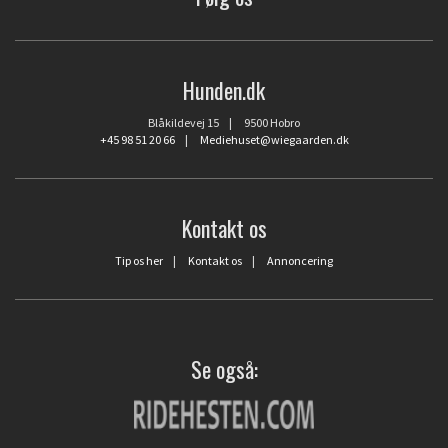
Hunden.dk
Blåkildevej 15 | 9500 Hobro
+45 98 51 20 66
|
Mediehuset@wiegaarden.dk
Kontakt os
Tip os her
|
Kontakt os
|
Annoncering
Se også: