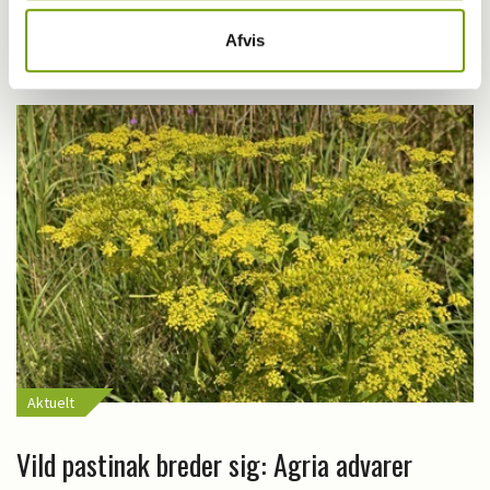
Første bichon havanais med BH-titel
Afvis
Aktuelt
Vild pastinak breder sig: Agria advarer