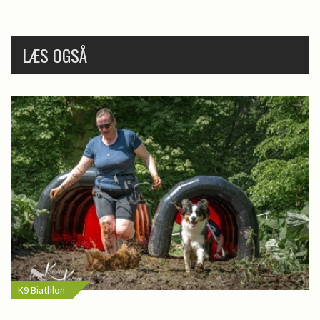
LÆS OGSÅ
K9 Biathlon