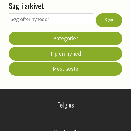
Søg i arkivet
Søg
Kategorier
Tip en nyhed
Mest læste
Følg os