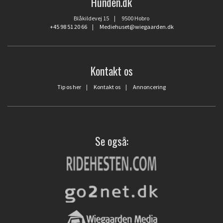
Hunden.dk
Blåkildevej 15 | 9500 Hobro
+45 98 51 20 66
|
Mediehuset@wiegaarden.dk
Kontakt os
Tip os her
|
Kontakt os
|
Annoncering
Se også: