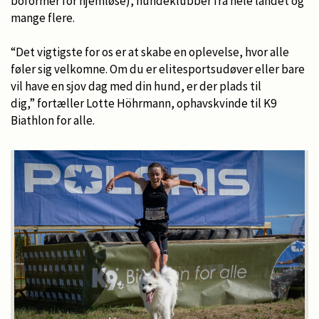
boformer for hjemløse), hundeklubber fra hele landet og
mange flere.
“Det vigtigste for os er at skabe en oplevelse, hvor alle
føler sig velkomne. Om du er elitesportsudøver eller bare
vil have en sjov dag med din hund, er der plads til
dig,” fortæller Lotte Höhrmann, ophavskvinde til K9
Biathlon for alle.