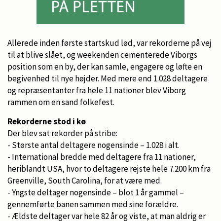
Allerede inden første startskud lød, var rekorderne på vej
til at blive slået, og weekenden cementerede Viborgs
position som en by, der kan samle, engagere og løfte en
begivenhed til nye højder. Med mere end 1.028 deltagere
og repræsentanter fra hele 11 nationer blev Viborg
rammen om en sand folkefest.
Rekorderne stod i kø
Der blev sat rekorder på stribe:
- Største antal deltagere nogensinde – 1.028 i alt.
- International bredde med deltagere fra 11 nationer,
heriblandt USA, hvor to deltagere rejste hele 7.200 km fra
Greenville, South Carolina, for at være med.
- Yngste deltager nogensinde – blot 1 år gammel –
gennemførte banen sammen med sine forældre.
- Ældste deltager var hele 82 år og viste, at man aldrig er