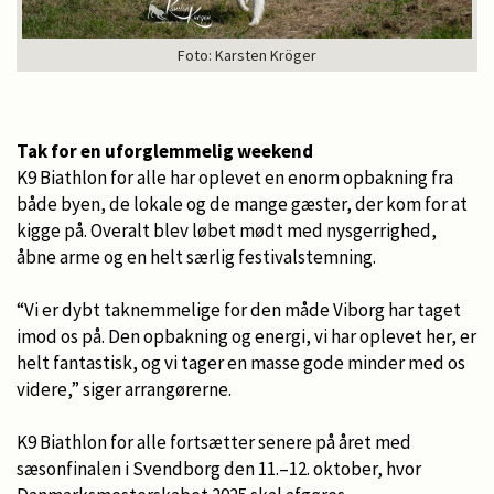
Foto: Karsten Kröger
Tak for en uforglemmelig weekend
K9 Biathlon for alle har oplevet en enorm opbakning fra
både byen, de lokale og de mange gæster, der kom for at
kigge på. Overalt blev løbet mødt med nysgerrighed,
åbne arme og en helt særlig festivalstemning.
“Vi er dybt taknemmelige for den måde Viborg har taget
imod os på. Den opbakning og energi, vi har oplevet her, er
helt fantastisk, og vi tager en masse gode minder med os
videre,” siger arrangørerne.
K9 Biathlon for alle fortsætter senere på året med
sæsonfinalen i Svendborg den 11.–12. oktober, hvor