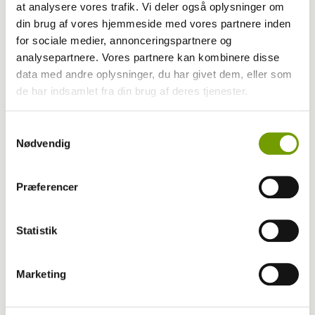
at analysere vores trafik. Vi deler også oplysninger om
din brug af vores hjemmeside med vores partnere inden
for sociale medier, annonceringspartnere og
analysepartnere. Vores partnere kan kombinere disse
data med andre oplysninger, du har givet dem, eller som
de har indsamlet fra din brug af deres tjenester.
Pressemeddelelser
K9 Biathlon for alle – fuld knald på i Viborg
Samtykkevalg
Nødvendig
Præferencer
Statistik
Marketing