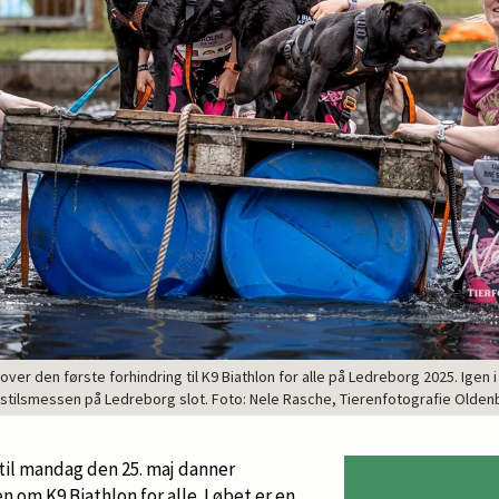
over den første forhindring til K9 Biathlon for alle på Ledreborg 2025. Igen i å
sstilsmessen på Ledreborg slot. Foto: Nele Rasche, Tierenfotografie Olden
 til mandag den 25. maj danner
 om K9 Biathlon for alle. Løbet er en