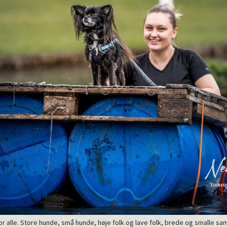
 for alle. Store hunde, små hunde, høje folk og lave folk, brede og smalle sa