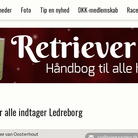
heder
Foto
Tip en nyhed
DKK-medlemskab
Race
r alle indtager Ledreborg
søe van Oosterhout
rin@wiegaarden.dk