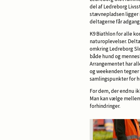
del af Ledreborg Livss
stævnepladsen ligger 
deltagerne får adgang 
K9 Biathlon for alle k
naturoplevelser. Del
omkring Ledreborg Slo
både hund og mennesk
Arrangementet har all
og weekenden tegner ti
samlingspunkter for hu
For dem, der endnu ikk
Man kan vælge mellem 
forhindringer.