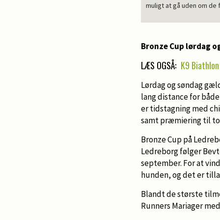
muligt at gå uden om de f
Bronze Cup lørdag o
LÆS OGSÅ:
K9 Biathlon 
Lørdag og søndag gæld
lang distance for båd
er tidstagning med ch
samt præmiering til to
Bronze Cup på Ledreborg
Ledreborg følger Bevto
september. For at vind
hunden, og det er tillad
Blandt de største til
Runners Mariager med 