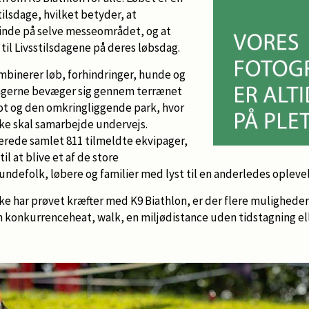
tilsdage, hvilket betyder, at
inde på selve messeområdet, og at
til Livsstilsdagene på deres løbsdag.
ombinerer løb, forhindringer, hunde og
tagerne bevæger sig gennem terrænet
t og den omkringliggende park, hvor
e skal samarbejde undervejs.
erede samlet 811 tilmeldte ekvipager,
l at blive et af de store
ndefolk, løbere og familier med lyst til en anderledes oplevel
e har prøvet kræfter med K9 Biathlon, er der flere muligheder
konkurrenceheat, walk, en miljødistance uden tidstagning el