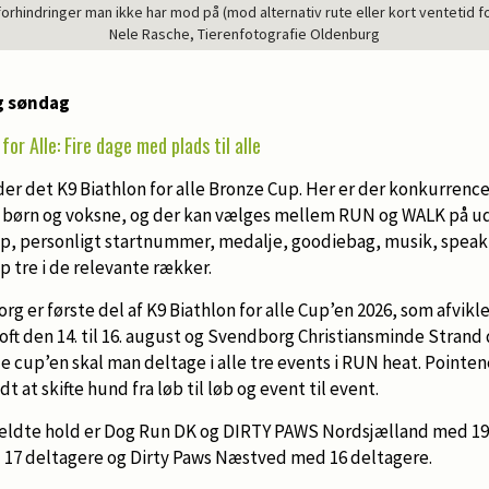
orhindringer man ikke har mod på (mod alternativ rute eller kort ventetid fo
Nele Rasche, Tierenfotografie Oldenburg
g søndag
for Alle: Fire dage med plads til alle
er det K9 Biathlon for alle Bronze Cup. Her er der konkurrenc
e børn og voksne, og der kan vælges mellem RUN og WALK på ud
ip, personligt startnummer, medalje, goodiebag, musik, speak,
p tre i de relevante rækker.
 er første del af K9 Biathlon for alle Cup’en 2026, som afvikles
ft den 14. til 16. august og Svendborg Christiansminde Strand de
e cup’en skal man deltage i alle tre events i RUN heat. Pointen
t at skifte hund fra løb til løb og event til event.
meldte hold er Dog Run DK og DIRTY PAWS Nordsjælland med 19 
17 deltagere og Dirty Paws Næstved med 16 deltagere.