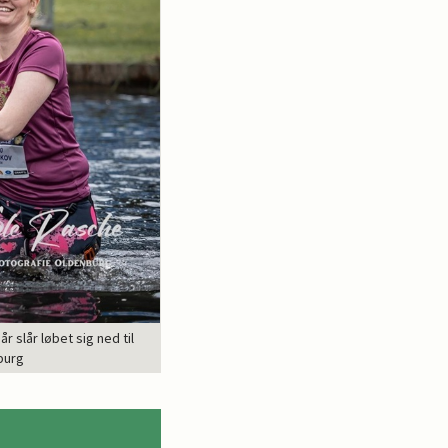
r slår løbet sig ned til
burg