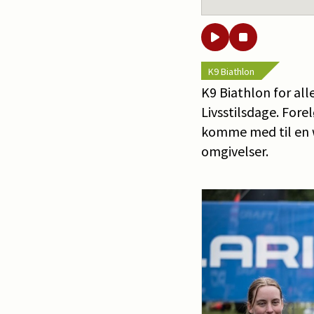
K9 Biathlon
K9 Biathlon for al
Livsstilsdage. Fore
komme med til en w
omgivelser.