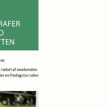
se.
 i løbet af weekenden.
ler en fredagstur uden