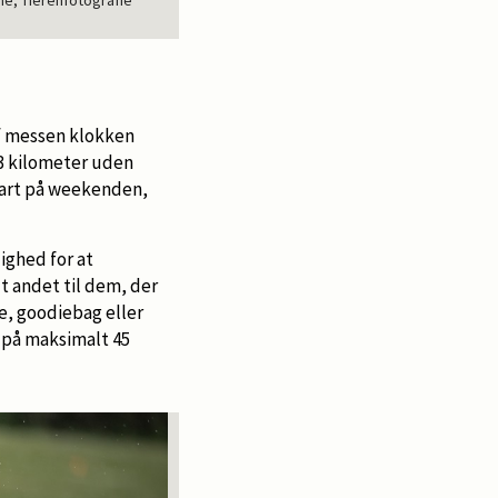
he, Tierenfotografie
f messen klokken
 3 kilometer uden
tart på weekenden,
ighed for at
 andet til dem, der
je, goodiebag eller
 på maksimalt 45