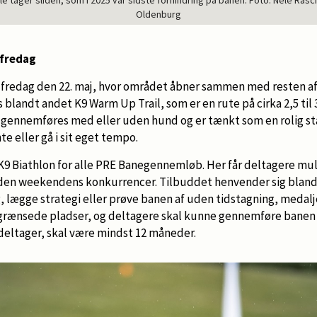
le tager sliden, som i 2025 var sidste forhindring på banen. Foto: Nele Rasc
Oldenburg
 fredag
redag den 22. maj, hvor området åbner sammen med resten a
s blandt andet K9 Warm Up Trail, som er en rute på cirka 2,5 til
n gennemføres med eller uden hund og er tænkt som en rolig s
e eller gå i sit eget tempo.
K9 Biathlon for alle PRE Banegennemløb. Her får deltagere mul
en weekendens konkurrencer. Tilbuddet henvender sig blandt
g, lægge strategi eller prøve banen af uden tidstagning, medal
grænsede pladser, og deltagere skal kunne gennemføre banen
deltager, skal være mindst 12 måneder.