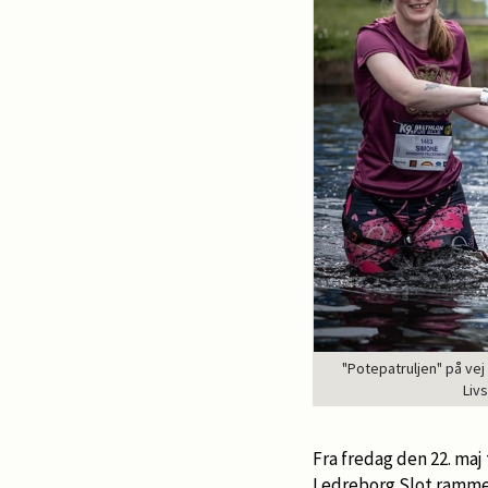
"Potepatruljen" på vej 
Liv
Fra fredag den 22. maj
Ledreborg Slot rammen