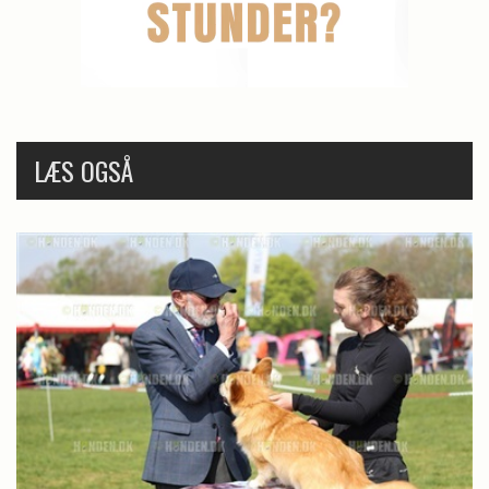
LÆS OGSÅ