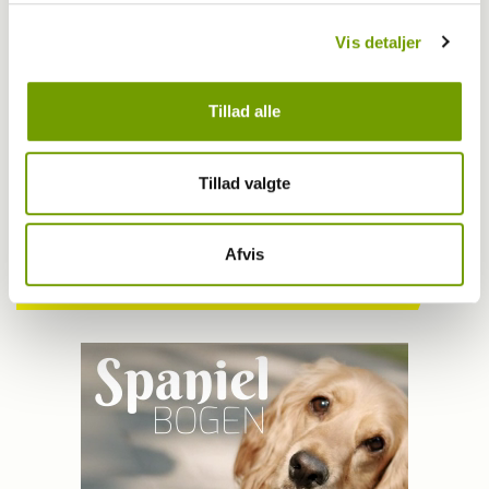
Udstilling
Vis detaljer
Galleri: Se de placerede juniorhandlere fra
Fredericia
Tillad alle
Tillad valgte
Har du en nyhed eller god historie?
Kontakt Rinnie Mathilde Ilsøe van Oosterhout
Afvis