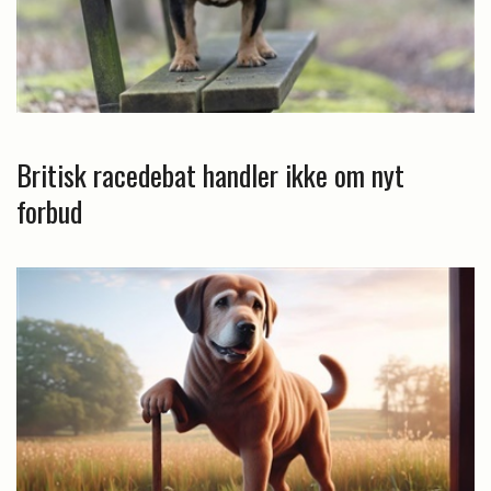
Britisk racedebat handler ikke om nyt
forbud