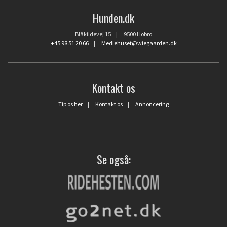
Hunden.dk
Blåkildevej 15 | 9500 Hobro
+45 98 51 20 66
|
Mediehuset@wiegaarden.dk
Kontakt os
Tip os her
|
Kontakt os
|
Annoncering
Se også: