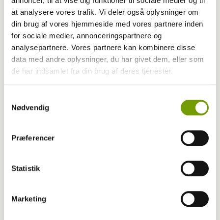
annoncer, til at vise dig funktioner til sociale medier og til
at analysere vores trafik. Vi deler også oplysninger om
Dansk Kennel Klub
din brug af vores hjemmeside med vores partnere inden
for sociale medier, annonceringspartnere og
HUND I FOKUS: Skandinaviens største K9
analysepartnere. Vores partnere kan kombinere disse
data med andre oplysninger, du har givet dem, eller som
Biathlon skudt i gang
de har indsamlet fra din brug af deres tjenester.
Samtykkevalg
Nødvendig
Præferencer
Statistik
Marketing