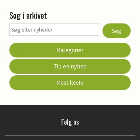
Søg i arkivet
Søg
Kategorier
Tip en nyhed
Mest læste
Følg os