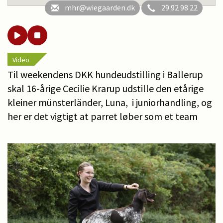
mhr@wiegaarden.dk
29 92 98 22
Video
Til weekendens DKK hundeudstilling i Ballerup
skal 16-årige Cecilie Krarup udstille den etårige
kleiner münsterländer, Luna, i juniorhandling, og
her er det vigtigt at parret løber som et team