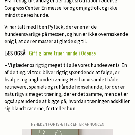
Fra fredag til søndag er der Jagt & Outdoor i Odense
Congress Center. En messe for og om jagtfolk og ikke
mindst deres hunde.
Vi har talt med Iben Pytlick, der er en af de
hundeansvarlige på messen, og hun er ikke overraskende
enig i, at der er masser at glæde sig til.
LÆS OGSÅ:
Giftig larve truer hunde i Odense
– Vi glæder os rigtig meget til alle vores hundeevents. En
af de ting, vi tror, bliver rigtig spændende at følge, er
hvalpe- og unghundetræning. Her har vi samlet både
retrievere, spaniels og ruhårede hønsehunde, for der er
naturligvis meget træning, der er det samme, men det er
også spændende at kigge på, hvordan træningen adskiller
sig blandt racerne, fortæller hun.
NYHEDEN FORTSÆTTER EFTER ANNONCEN