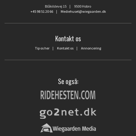
Blåkildevej 15 | 9500 Hobro
+45 98 51 20 66
|
Mediehuset@wiegaarden.dk
Kontakt os
Tip os her
|
Kontakt os
|
Annoncering
Se også: