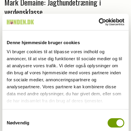
Mark Demaine: Jagthundetræning i
verdensklasse
Denne hjemmeside bruger cookies
Vi bruger cookies til at tilpasse vores indhold og
annoncer, til at vise dig funktioner til sociale medier og til
at analysere vores trafik. Vi deler også oplysninger om
din brug af vores hjemmeside med vores partnere inden
for sociale medier, annonceringspartnere og
analysepartnere. Vores partnere kan kombinere disse
data med andre oplysninger, du har givet dem, eller som
de har indsamlet fra din brug af deres tjenester.
Foto
Samtykkevalg
Se billederne: Jagt og Outdoormesse i
Nødvendig