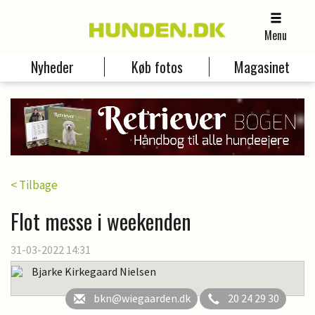
Menu
Nyheder
Køb fotos
Magasinet
< Tilbage
Flot messe i weekenden
31-03-2022 14:31
Bjarke Kirkegaard Nielsen
bkn@wiegaarden.dk
20 24 29 30