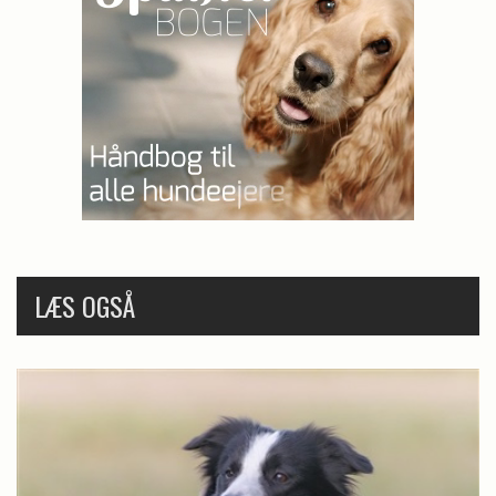
LÆS OGSÅ