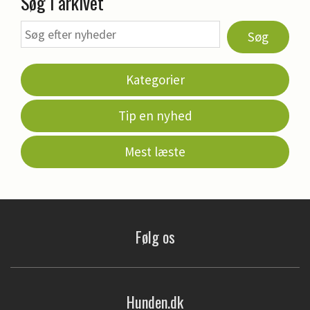
Søg i arkivet
Søg
Kategorier
Tip en nyhed
Mest læste
Følg os
Hunden.dk