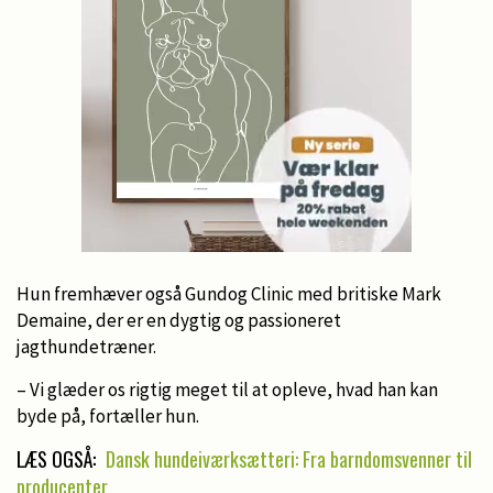
Hun fremhæver også Gundog Clinic med britiske Mark
Demaine, der er en dygtig og passioneret
jagthundetræner.
– Vi glæder os rigtig meget til at opleve, hvad han kan
byde på, fortæller hun.
LÆS OGSÅ:
Dansk hundeiværksætteri: Fra barndomsvenner til
producenter