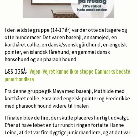
I den ældste gruppe (14-17 år) var der otte deltagere og
otte hunderacer. Det var en basenji, en samojed, en
korthåret collie, en dansk/svensk gårdhund, en engelsk
pointer, en islandsk fårehund, en gammel dansk
hønsehund og en pharaoh hound.
LÆS OGSÅ:
Vejen: Vejret kunne ikke stoppe Danmarks bedste
juniorhandlere
Fra denne gruppe gik Maya med basenji, Mathilde med
korthåret collie, Sara med engelsk pointer og Frederikke
med pharaooh hound videre til finalen.
I finalen blev de fire, der skulle placeres hurtigt udvalgt.
Efter at have løbet en tur rundt i ringen fortalte Hanne
Leine, at det var fire dygtige juniorhandlere, og at det var