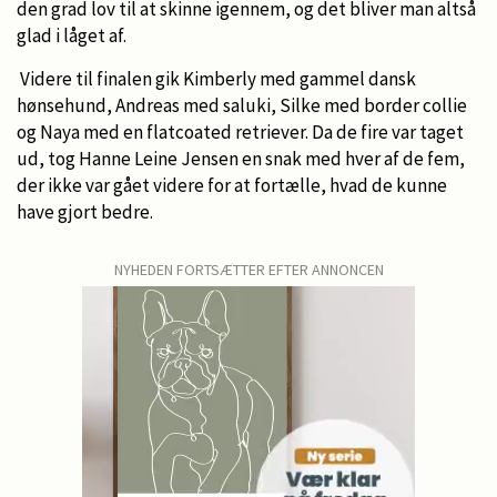
den grad lov til at skinne igennem, og det bliver man altså
glad i låget af.
Videre til finalen gik Kimberly med gammel dansk
hønsehund, Andreas med saluki, Silke med border collie
og Naya med en flatcoated retriever. Da de fire var taget
ud, tog Hanne Leine Jensen en snak med hver af de fem,
der ikke var gået videre for at fortælle, hvad de kunne
have gjort bedre.
NYHEDEN FORTSÆTTER EFTER ANNONCEN