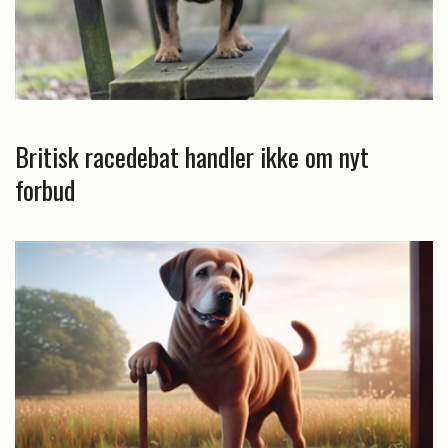
Britisk racedebat handler ikke om nyt
forbud