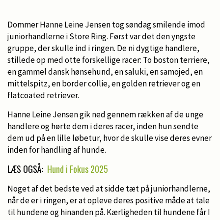
Dommer Hanne Leine Jensen tog søndag smilende imod
juniorhandlerne i Store Ring. Først var det den yngste
gruppe, der skulle ind i ringen. De ni dygtige handlere,
stillede op med otte forskellige racer: To boston terriere,
en gammel dansk hønsehund, en saluki, en samojed, en
mittelspitz, en border collie, en golden retriever og en
flatcoated retriever.
Hanne Leine Jensen gik ned gennem rækken af de unge
handlere og hørte dem i deres racer, inden hun sendte
dem ud på en lille løbetur, hvor de skulle vise deres evner
inden for handling af hunde.
LÆS OGSÅ:
Hund i Fokus 2025
Noget af det bedste ved at sidde tæt på juniorhandlerne,
når de er i ringen, er at opleve deres positive måde at tale
til hundene og hinanden på. Kærligheden til hundene får I