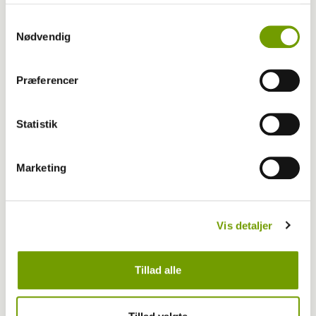
Samtykkevalg
Nødvendig
Præferencer
Statistik
Udstilling
WebTV: Nyt på hunden.dk
Marketing
Vis detaljer
Tillad alle