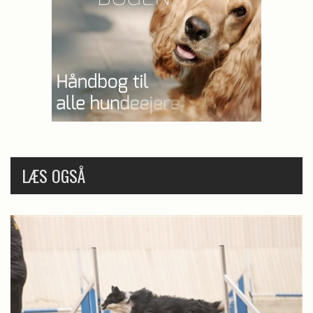
LÆS OGSÅ