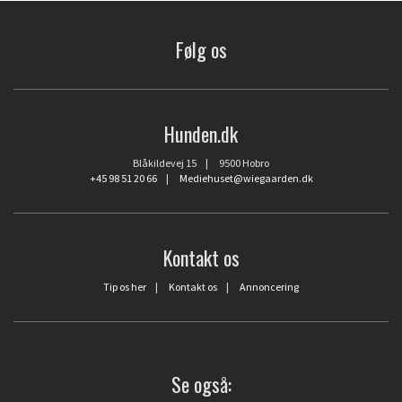
Følg os
Hunden.dk
Blåkildevej 15 | 9500 Hobro
+45 98 51 20 66
|
Mediehuset@wiegaarden.dk
Kontakt os
Tip os her
|
Kontakt os
|
Annoncering
Se også: