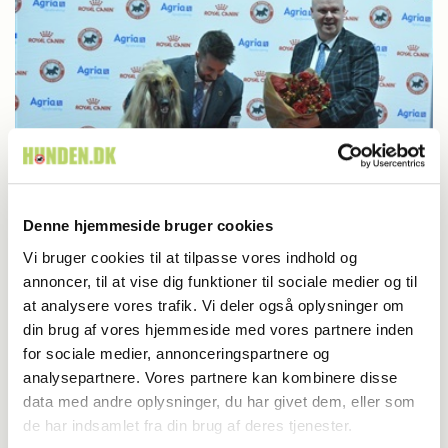
Denne hjemmeside bruger cookies
Udstilling
Vi bruger cookies til at tilpasse vores indhold og
annoncer, til at vise dig funktioner til sociale medier og til
Årets første BIS er afghansk mynde
at analysere vores trafik. Vi deler også oplysninger om
din brug af vores hjemmeside med vores partnere inden
for sociale medier, annonceringspartnere og
analysepartnere. Vores partnere kan kombinere disse
data med andre oplysninger, du har givet dem, eller som
de har indsamlet fra din brug af deres tjenester.