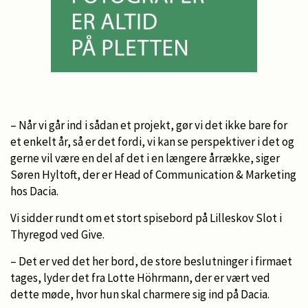
– Når vi går ind i sådan et projekt, gør vi det ikke bare for
et enkelt år, så er det fordi, vi kan se perspektiver i det og
gerne vil være en del af det i en længere årrække, siger
Søren Hyltoft, der er Head of Communication & Marketing
hos Dacia.
Vi sidder rundt om et stort spisebord på Lilleskov Slot i
Thyregod ved Give.
– Det er ved det her bord, de store beslutninger i firmaet
tages, lyder det fra Lotte Höhrmann, der er vært ved
dette møde, hvor hun skal charmere sig ind på Dacia.