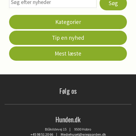
Søg
Kategorier
Tip en nyhed
Mest læste
Følg os
Hunden.dk
Blåkildevej 15 | 9500 Hobro
+45 98 51 20 66
|
Mediehuset@wiegaarden.dk