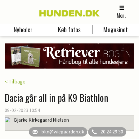
Menu
Nyheder
Køb fotos
Magasinet
< Tilbage
Dacia går all in på K9 Biathlon
09-02-2023 10:54
Bjarke Kirkegaard Nielsen
bkn@wiegaarden.dk
20 24 29 30