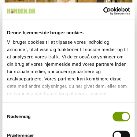
Denne hjemmeside bruger cookies
Vi bruger cookies til at tilpasse vores indhold og
Sport
annoncer, til at vise dig funktioner til sociale medier og til
at analysere vores trafik. Vi deler også oplysninger om
Vinterkulde og varme smil til K9 Biathlon
din brug af vores hjemmeside med vores partnere inden
for alle i Bevtoft
for sociale medier, annonceringspartnere og
analysepartnere. Vores partnere kan kombinere disse
data med andre oplysninger, du har givet dem, eller som
de har indsamlet fra din brug af deres tjenester.
Samtykkevalg
Nødvendig
Præferencer