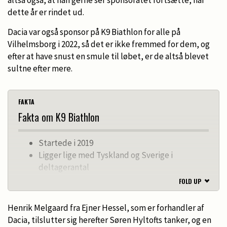
altså også, at han gerne ser sponsoratet fortsætte, når
dette år er rindet ud.
Dacia var også sponsor på K9 Biathlon for alle på
Vilhelmsborg i 2022, så det er ikke fremmed for dem, og
efter at have snust en smule til løbet, er de altså blevet
sultne efter mere.
FAKTA
Fakta om K9 Biathlon
Startede i 2019
Ligger lige med Tyskland og Sverige i
deltagerantal
I maj 2022 var der 300 deltagere til et løb på
FOLD UP
Lilleskov Slot
På Vilhelmsborg i september 2022 var der 505
Henrik Melgaard fra Ejner Hessel, som er forhandler af
deltagere
Dacia, tilslutter sig herefter Søren Hyltofts tanker, og en