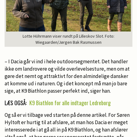
Lotte Höhrmann viser rundt på Lilleskov Slot. Foto:
Wiegaarden/Jørgen Bak Rasmussen
– I Dacia går vi ind i hele outdoorsegmentet. Det handler
ikke om landrovere og vilde overlevelsesture, men om at
gøre det nemt og attraktivt for den almindelige dansker
at komme ud i naturen. Og i det koncept må man jo bare
sige, at K9 Biathlon passer perfekt ind, siger han.
LÆS OGSÅ:
K9 Biathlon for alle indtager Ledreborg
Og så er vi tilbage ved starten på denne artikel. For Søren
Hyltoft er hurtig til at afsløre, at man hos Dacia er meget
interesserede i at gå all in på K9 Biathlon, og han afslører