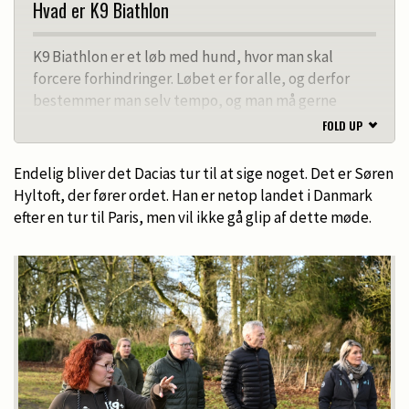
Hvad er K9 Biathlon
K9 Biathlon er et løb med hund, hvor man skal
forcere forhindringer. Løbet er for alle, og derfor
bestemmer man selv tempo, og man må gerne
opgive at gennemføre forhindringer, hvis man selv
FOLD UP
eller hunden ikke kan klare det.
Endelig bliver det Dacias tur til at sige noget. Det er Søren
Der er ruter på forskellige distancer, og der er både
Hyltoft, der fører ordet. Han er netop landet i Danmark
gå- og løbehold på nogle af distancerne.
efter en tur til Paris, men vil ikke gå glip af dette møde.