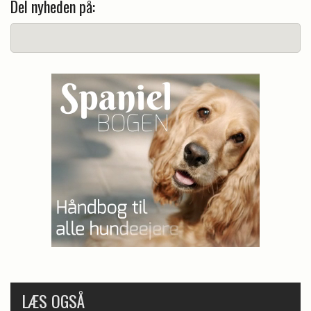
Del nyheden på:
LÆS OGSÅ