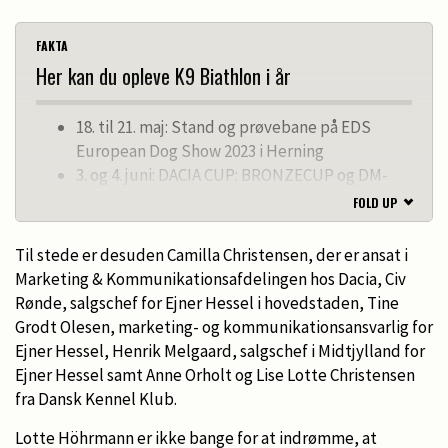
FAKTA
Her kan du opleve K9 Biathlon i år
18. til 21. maj: Stand og prøvebane på EDS
European Dog Show 2023 i Herning
3. og 4. juni: DACIA CUP: BRONZECUP og DM-
kvalifikation på Lilleskov Slot i Thyregod
FOLD UP
26. aug: K9 Biathlon for alle, DACIA CUP:
SILVERCUP og DM kvalifikation på
Til stede er desuden Camilla Christensen, der er ansat i
Vilhelmsborg med DKK Hund i Fokus
Marketing & Kommunikationsafdelingen hos Dacia, Civ
27. aug: DACIA CUP: K9 Biathlon for alle WALK
Rønde, salgschef for Ejner Hessel i hovedstaden, Tine
på Vilhelmsborg med DKK Hund i Fokus
Grodt Olesen, marketing- og kommunikationsansvarlig for
14. okt: K9 Biathlon for alle DACIA CUP:
Ejner Hessel, Henrik Melgaard, salgschef i Midtjylland for
GOLDCUP og DM på DKK træningscenter i
Ejner Hessel samt Anne Orholt og Lise Lotte Christensen
RINGSTED (
fra Dansk Kennel Klub.
Lotte Höhrmann er ikke bange for at indrømme, at