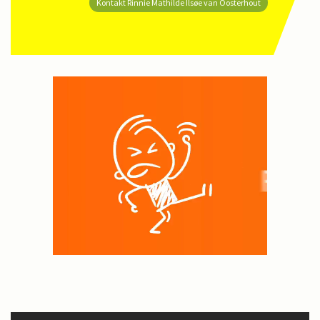
Kontakt Rinnie Mathilde Ilsøe van Oosterhout