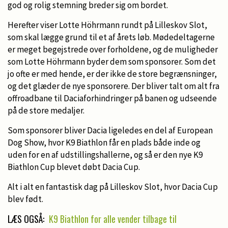
Allerede nu er der næsten 600 tilmeldte til
god og rolig stemning breder sig om bordet.
løbet på Lilleskov Slot til juni
Herefter viser Lotte Höhrmann rundt på Lilleskov Slot,
Indtil videre er 108 forskellige racer og over 70
som skal lægge grund til et af årets løb. Mødedeltagerne
blandingstyper repræsenteret.
er meget begejstrede over forholdene, og de muligheder
Yngste deltager er tre år, og den ældste er 79.
som Lotte Höhrmann byder dem som sponsorer. Som det
80 procent af deltagerne er kvinder
jo ofte er med hende, er der ikke de store begrænsninger,
20 procent er mænd
og det glæder de nye sponsorere. Der bliver talt om alt fra
I snit kommer der tre mennesker pr. deltager,
offroadbane til Daciaforhindringer på banen og udseende
og nu begynder der også at komme fans
på de store medaljer.
67 procent af deltagerne er jyder
Ca. 20 procent kommer fra Sjælland
Som sponsorer bliver Dacia ligeledes en del af European
Dog Show, hvor K9 Biathlon får en plads både inde og
uden for en af udstillingshallerne, og så er den nye K9
Biathlon Cup blevet døbt Dacia Cup.
Alt i alt en fantastisk dag på Lilleskov Slot, hvor Dacia Cup
blev født.
LÆS OGSÅ:
K9 Biathlon for alle vender tilbage til