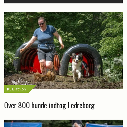
K9 Biathlon
Over 800 hunde indtog Ledreborg