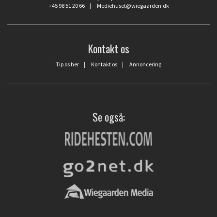
+45 98 51 20 66
|
Mediehuset@wiegaarden.dk
Kontakt os
Tip os her
|
Kontakt os
|
Annoncering
Se også: