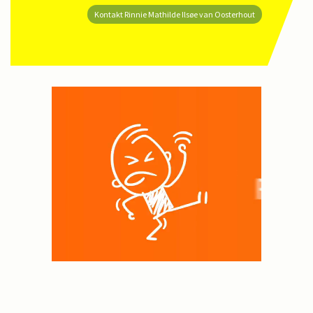
Kontakt Rinnie Mathilde Ilsøe van Oosterhout