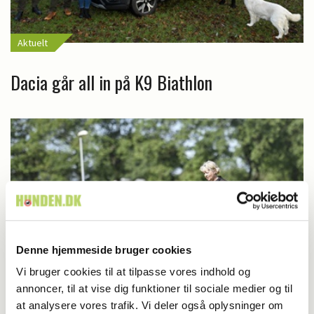
Aktuelt
Dacia går all in på K9 Biathlon
Denne hjemmeside bruger cookies
Vi bruger cookies til at tilpasse vores indhold og
annoncer, til at vise dig funktioner til sociale medier og til
at analysere vores trafik. Vi deler også oplysninger om
Lydighed