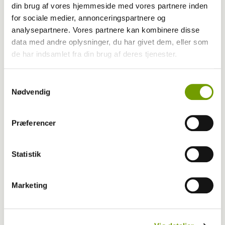
din brug af vores hjemmeside med vores partnere inden
for sociale medier, annonceringspartnere og
Livestream fra NM i lydighed
analysepartnere. Vores partnere kan kombinere disse
data med andre oplysninger, du har givet dem, eller som
de har indsamlet fra din brug af deres tjenester.
Samtykkevalg
Nødvendig
Præferencer
Statistik
Marketing
Aktuelt
Guf for juniorhandlere på Rosenholm Slot til