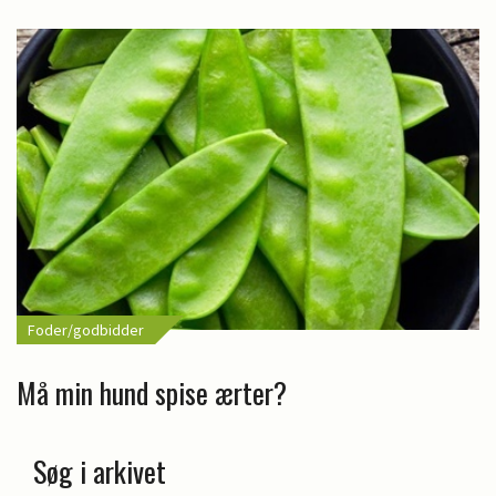
Foder/godbidder
Må min hund spise ærter?
Søg i arkivet