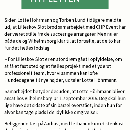
Siden Lotte Höhrmann og Torben Lund tidligere meldte
ud, at Lilleskov Slot brød samarbejdet med CHP Event har
der været stille fra de succesrige arrangører. Men nu er
både de og Vilhelmsborg klar til at fortælle, at de to har
fundet fælles fodslag.
– For Lilleskov Slot er en stor drøm gået i opfyldelse, om
at få et fast sted og et fælles projekt med et yderst
professionelt team, hvor vi sammen kan løfte
Hundedagene til nye højder, udtaler Lotte Höhrmann.
Samarbejdet betyder desuden, at Lotte Hörhmann bliver
ansat hos Vilhelmsborg pr. 1. september 2019. Dog skal hun
lige have det sidste af sin barsel overstået, inden hun for
alvor kan tage plads i de idylliske omgivelser.
Beliggende tæt på Aarhus, med letbanen kun et stenkast