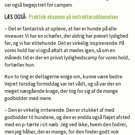
var også begejstret for campen.
LÆS OGSÅ:
Praktisk eksamen på instruktøruddannelsen
– Det er fantastisk at opleve, at her er hunde på alle
niveauer. Vi har en schæfer, der aldrig har prøvet lydighed
før, og vi har elitehunde. Det er virkelig inspirerende. På
vores hold har vi også aftalt at mødes igen, så om en
måneds tid er der en privat lydighedscamp for vores hold,
fortæller hun.
Kun to ting er deltagerne enige om, kunne være bedre.
Vejret torsdag formiddag var ret vådt, og så var der en
meget nærgående krage, der tog for sig af de mange
godbidder med mere.
– Den er virkelig irriterende. Den er stukket af med
godbidder til hundene, og den er endda også fløjet afsted
med en p-tærte i sit næb. Jeg ved ikke, hvem den fodrer,
men jeg håber, der er mange, for den finder godt nok