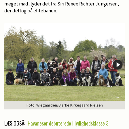
meget mad, lyder det fra Siri Renee Richter Jungersen,
der deltog på elitebanen.
Foto: Wiegaarden/Bjarke Kirkegaard Nielsen
LÆS OGSÅ:
Havaneser debuterede i lydighedsklasse 3