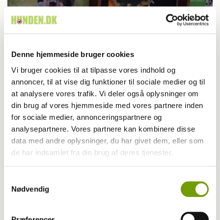
Denne hjemmeside bruger cookies
Vi bruger cookies til at tilpasse vores indhold og
annoncer, til at vise dig funktioner til sociale medier og til
at analysere vores trafik. Vi deler også oplysninger om
din brug af vores hjemmeside med vores partnere inden
for sociale medier, annonceringspartnere og
Lydighed
analysepartnere. Vores partnere kan kombinere disse
data med andre oplysninger, du har givet dem, eller som
Havaneser debuterede i lydighedsklasse 3
de har indsamlet fra din brug af deres tjenester.
Samtykkevalg
Nødvendig
Har du en nyhed eller god historie?
Kontakt Rinnie Mathilde Ilsøe van Oosterhout
Præferencer