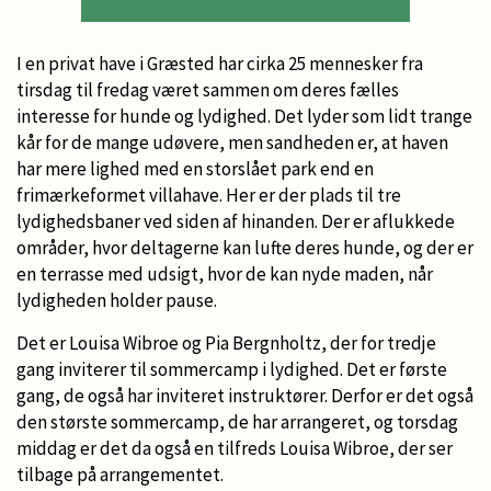
I en privat have i Græsted har cirka 25 mennesker fra
tirsdag til fredag været sammen om deres fælles
interesse for hunde og lydighed. Det lyder som lidt trange
kår for de mange udøvere, men sandheden er, at haven
har mere lighed med en storslået park end en
frimærkeformet villahave. Her er der plads til tre
lydighedsbaner ved siden af hinanden. Der er aflukkede
områder, hvor deltagerne kan lufte deres hunde, og der er
en terrasse med udsigt, hvor de kan nyde maden, når
lydigheden holder pause.
Det er Louisa Wibroe og Pia Bergnholtz, der for tredje
gang inviterer til sommercamp i lydighed. Det er første
gang, de også har inviteret instruktører. Derfor er det også
den største sommercamp, de har arrangeret, og torsdag
middag er det da også en tilfreds Louisa Wibroe, der ser
tilbage på arrangementet.