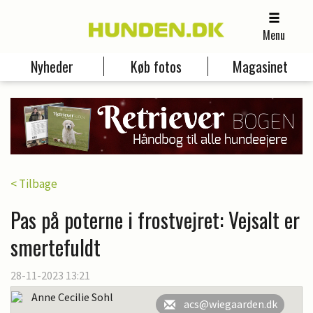
Menu
Nyheder
Køb fotos
Magasinet
< Tilbage
Pas på poterne i frostvejret: Vejsalt er
smertefuldt
28-11-2023 13:21
Anne Cecilie Sohl
acs@wiegaarden.dk