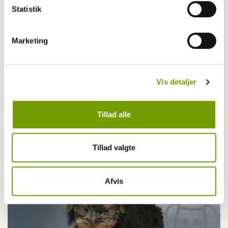
Statistik
Marketing
Vis detaljer
Britisk racedebat handler ikke om nyt
Tillad alle
forbud
Tillad valgte
Afvis