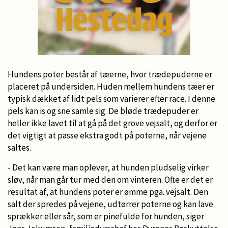
Hundens poter består af tæerne, hvor trædepuderne er
placeret på undersiden. Huden mellem hundens tæer er
typisk dækket af lidt pels som varierer efter race. I denne
pels kan is og sne samle sig. De bløde trædepuder er
heller ikke lavet til at gå på det grove vejsalt, og derfor er
det vigtigt at passe ekstra godt på poterne, når vejene
saltes.
- Det kan være man oplever, at hunden pludselig virker
sløv, når man går tur med den om vinteren. Ofte er det er
resultat af, at hundens poter er ømme pga. vejsalt. Den
salt der spredes på vejene, udtørrer poterne og kan lave
sprækker eller sår, som er pinefulde for hunden, siger