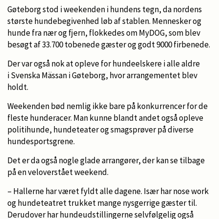
Gøteborg stod i weekenden i hundens tegn, da nordens
største hundebegivenhed løb af stablen. Mennesker og
hunde fra nær og fjern, flokkedes om MyDOG, som blev
besøgt af 33.700 tobenede gæster og godt 9000 firbenede.
Der var også nok at opleve for hundeelskere i alle aldre
i Svenska Mässan i Gøteborg, hvor arrangementet blev
holdt.
Weekenden bød nemlig ikke bare på konkurrencer for de
fleste hunderacer. Man kunne blandt andet også opleve
politihunde, hundeteater og smagsprøver på diverse
hundesportsgrene.
Det er da også nogle glade arrangører, der kan se tilbage
på en veloverstået weekend.
– Hallerne har været fyldt alle dagene. Især har nose work
og hundeteatret trukket mange nysgerrige gæster til.
Derudover har hundeudstillingerne selvfølgelig også