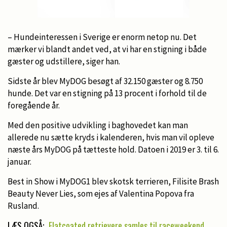
– Hundeinteressen i Sverige er enorm netop nu. Det
mærker vi blandt andet ved, at vi har en stigning i både
gæster og udstillere, siger han.
Sidste år blev MyDOG besøgt af 32.150 gæster og 8.750
hunde. Det var en stigning på 13 procent i forhold til de
foregående år.
Med den positive udvikling i baghovedet kan man
allerede nu sætte kryds i kalenderen, hvis man vil opleve
næste års MyDOG på tætteste hold. Datoen i 2019 er 3. til 6.
januar.
Best in Show i MyDOG1 blev skotsk terrieren, Filisite Brash
Beauty Never Lies, som ejes af Valentina Popova fra
Rusland.
LÆS OGSÅ:
Flatcoated retrievere samles til raceweekend