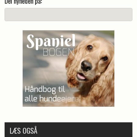
Del nyheden på:
LÆS OGSÅ