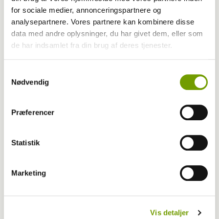
for sociale medier, annonceringspartnere og
Udstilling
analysepartnere. Vores partnere kan kombinere disse
data med andre oplysninger, du har givet dem, eller som
Mød Årets politihund og over 10.000 andre
de har indsamlet fra din brug af deres tjenester.
hunde
Samtykkevalg
Nødvendig
Præferencer
Statistik
Marketing
Vis detaljer
Konkurrencer