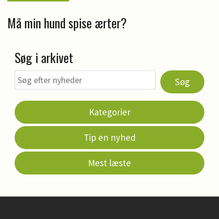
Må min hund spise ærter?
Søg i arkivet
Søg
Kategorier
Tip en nyhed
Mest læste