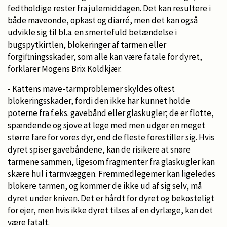
fedtholdige rester fra julemiddagen. Det kan resultere i
både maveonde, opkast og diarré, men det kan også
udvikle sig til bl.a. en smertefuld betændelse i
bugspytkirtlen, blokeringer af tarmen eller
forgiftningsskader, som alle kan være fatale for dyret,
forklarer Mogens Brix Koldkjær.
- Kattens mave-tarmproblemer skyldes oftest
blokeringsskader, fordi den ikke har kunnet holde
poterne fra f.eks. gavebånd eller glaskugler; de er flotte,
spændende og sjove at lege med men udgør en meget
større fare for vores dyr, end de fleste forestiller sig. Hvis
dyret spiser gavebåndene, kan de risikere at snøre
tarmene sammen, ligesom fragmenter fra glaskugler kan
skære hul i tarmvæggen. Fremmedlegemer kan ligeledes
blokere tarmen, og kommer de ikke ud af sig selv, må
dyret under kniven. Det er hårdt for dyret og bekosteligt
for ejer, men hvis ikke dyret tilses af en dyrlæge, kan det
være fatalt.