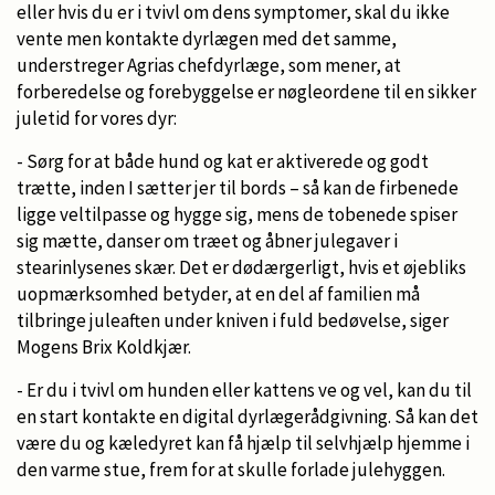
eller hvis du er i tvivl om dens symptomer, skal du ikke
vente men kontakte dyrlægen med det samme,
understreger Agrias chefdyrlæge, som mener, at
forberedelse og forebyggelse er nøgleordene til en sikker
juletid for vores dyr:
- Sørg for at både hund og kat er aktiverede og godt
trætte, inden I sætter jer til bords – så kan de firbenede
ligge veltilpasse og hygge sig, mens de tobenede spiser
sig mætte, danser om træet og åbner julegaver i
stearinlysenes skær. Det er dødærgerligt, hvis et øjebliks
uopmærksomhed betyder, at en del af familien må
tilbringe juleaften under kniven i fuld bedøvelse, siger
Mogens Brix Koldkjær.
- Er du i tvivl om hunden eller kattens ve og vel, kan du til
en start kontakte en digital dyrlægerådgivning. Så kan det
være du og kæledyret kan få hjælp til selvhjælp hjemme i
den varme stue, frem for at skulle forlade julehyggen.