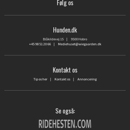
Følg os
Hunden.dk
Blåkildevej 15 | 9500 Hobro
+45 98 51 20 66
|
Mediehuset@wiegaarden.dk
Kontakt os
Tip os her
|
Kontakt os
|
Annoncering
Se også: