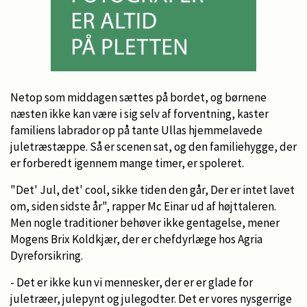
Netop som middagen sættes på bordet, og børnene
næsten ikke kan være i sig selv af forventning, kaster
familiens labrador op på tante Ullas hjemmelavede
juletræstæppe. Så er scenen sat, og den familiehygge, der
er forberedt igennem mange timer, er spoleret.
"Det' Jul, det' cool, sikke tiden den går, Der er intet lavet
om, siden sidste år", rapper Mc Einar ud af højttaleren.
Men nogle traditioner behøver ikke gentagelse, mener
Mogens Brix Koldkjær, der er chefdyrlæge hos Agria
Dyreforsikring.
- Det er ikke kun vi mennesker, der er er glade for
juletræer, julepynt og julegodter. Det er vores nysgerrige