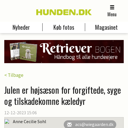
Menu
Nyheder
Køb fotos
Magasinet
< Tilbage
Julen er højsæson for forgiftede, syge
og tilskadekomne kæledyr
12-12-2023 15:06
Anne Cecilie Sohl
acs@wiegaarden.dk