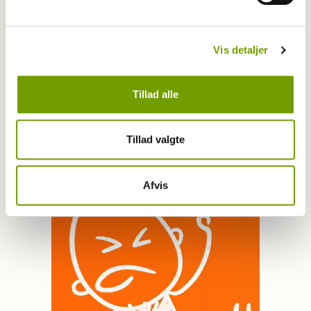
LÆS OGSÅ
Vis detaljer
Har du en nyhed eller god historie?
Tillad alle
Kontakt Rinnie Mathilde Ilsøe van Oosterhout
Tillad valgte
Afvis