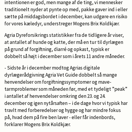
intentionen er god, men mange af de ting, vi mennesker
traditionelt nyder at pynte op med, pakke gaver ind i eller
sætte på middagsbordet i december, kan udgøre en risiko
for vores kæledyr, understreger Mogens Brix Koldkjær.
Agria Dyreforsikrings statistikker fra de tidligere år viser,
at antallet af hunde og katte, der må en tur til dyrlægen
på grund af forgiftning, diarré og opkast, typisk er
dobbelt så højt i december som i årets 11 andre måneder.
- Sidste år i december modtog Agrias digitale
dyrlægerådgivning Agria Vet Guide dobbelt så mange
henvendelser om forgiftningssymptomer og mave-
tarmproblemer som måneden før, med et tydeligt ”peak”
i antallet af henvendelser omkring den 23. og 24.
december og igen nytårsaften – i de dage hvor vi typisk har
travlt med forberedelser og hygge og har mindre fokus
på, hvad dem på fire ben laver - eller får indenbords,
forklarer Mogens Brix Koldkjær.