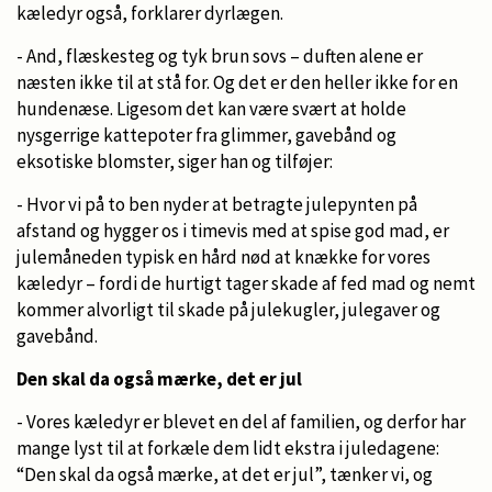
kæledyr også, forklarer dyrlægen.
- And, flæskesteg og tyk brun sovs – duften alene er
næsten ikke til at stå for. Og det er den heller ikke for en
hundenæse. Ligesom det kan være svært at holde
nysgerrige kattepoter fra glimmer, gavebånd og
eksotiske blomster, siger han og tilføjer:
- Hvor vi på to ben nyder at betragte julepynten på
afstand og hygger os i timevis med at spise god mad, er
julemåneden typisk en hård nød at knække for vores
kæledyr – fordi de hurtigt tager skade af fed mad og nemt
kommer alvorligt til skade på julekugler, julegaver og
gavebånd.
Den skal da også mærke, det er jul
- Vores kæledyr er blevet en del af familien, og derfor har
mange lyst til at forkæle dem lidt ekstra i juledagene:
“Den skal da også mærke, at det er jul”, tænker vi, og