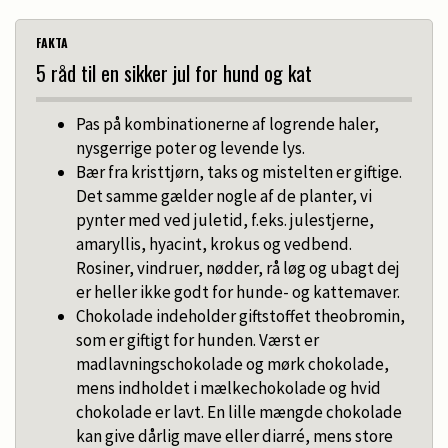
FAKTA
5 råd til en sikker jul for hund og kat
Pas på kombinationerne af logrende haler,
nysgerrige poter og levende lys.
Bær fra kristtjørn, taks og mistelten er giftige.
Det samme gælder nogle af de planter, vi
pynter med ved juletid, f.eks. julestjerne,
amaryllis, hyacint, krokus og vedbend.
Rosiner, vindruer, nødder, rå løg og ubagt dej
er heller ikke godt for hunde- og kattemaver.
Chokolade indeholder giftstoffet theobromin,
som er giftigt for hunden. Værst er
madlavningschokolade og mørk chokolade,
mens indholdet i mælkechokolade og hvid
chokolade er lavt. En lille mængde chokolade
kan give dårlig mave eller diarré, mens store