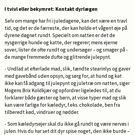
I tvivl eller bekymret: Kontakt dyrlægen
Selv om mange har fri i juledagene, kan det være en travl
tid, og det er de færreste, der kan holde et vågent øje på
dyrene døgnet rundt. Specielt om natten er det de
nysgerrige hunde og katte, der regerer; mens ejerne
sover, lister de ofte rundt og undersøger – og smager på -
de mange fremmede dufte og glitrende julepynt.
- Undlad at efterlade mad, slik, tændte stearinlys og gaver
med gavebånd uden opsyn, og sørg for, at hund og kat
ikke kan få adgang til julepynt og juletræ om natten, siger
Mogens Brix Koldkjær og opfordrer ligeledes til, at du
forklarer både gæster og børn, at visse typer mad og slik
kan være farlige for kæledyr, f.eks. chokolade, ben fra
tilberedt kød, vindruer og nødder.
- Som kæledyrsejer skal du ikke gå rundt og være nervøs i
julen. Hvis du har set dit dyr spise noget, den ikke burde –