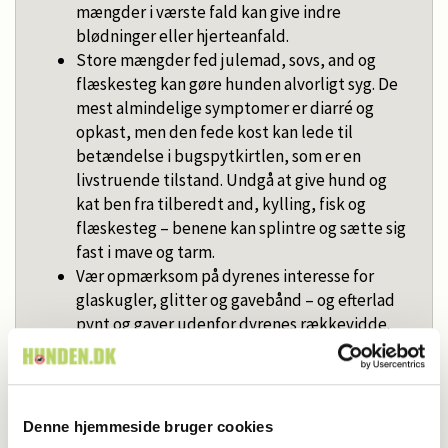
mængder i værste fald kan give indre
blødninger eller hjerteanfald.
Store mængder fed julemad, sovs, and og
flæskesteg kan gøre hunden alvorligt syg. De
mest almindelige symptomer er diarré og
opkast, men den fede kost kan lede til
betændelse i bugspytkirtlen, som er en
livstruende tilstand. Undgå at give hund og
kat ben fra tilberedt and, kylling, fisk og
flæskesteg – benene kan splintre og sætte sig
fast i mave og tarm.
Vær opmærksom på dyrenes interesse for
glaskugler, glitter og gavebånd – og efterlad
pynt og gaver udenfor dyrenes rækkevidde.
Det kan skære tunger og poter eller ende i
dyrets mave.
Kontakt altid dyrlægen, hvis du er i tvivl.
Denne hjemmeside bruger cookies