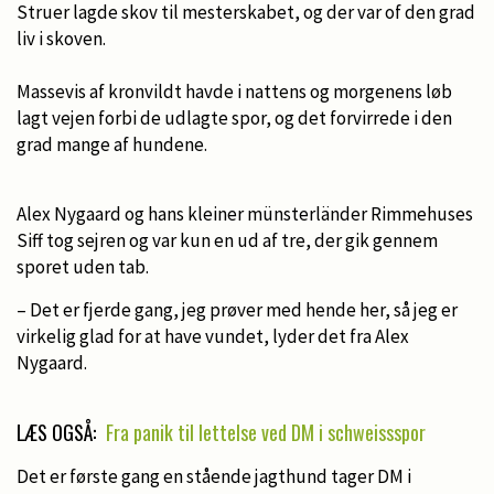
Struer lagde skov til mesterskabet, og der var of den grad
liv i skoven.
Massevis af kronvildt havde i nattens og morgenens løb
lagt vejen forbi de udlagte spor, og det forvirrede i den
grad mange af hundene.
Alex Nygaard og hans kleiner münsterländer Rimmehuses
Siff tog sejren og var kun en ud af tre, der gik gennem
sporet uden tab.
– Det er fjerde gang, jeg prøver med hende her, så jeg er
virkelig glad for at have vundet, lyder det fra Alex
Nygaard.
LÆS OGSÅ:
Fra panik til lettelse ved DM i schweissspor
Det er første gang en stående jagthund tager DM i