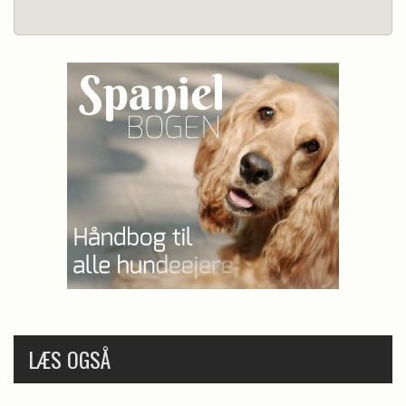
LÆS OGSÅ