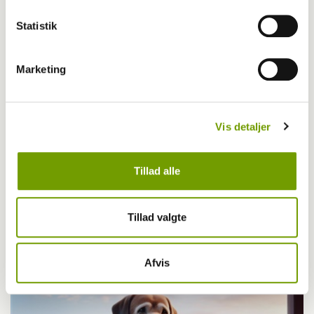
Statistik
Marketing
Vis detaljer
Tillad alle
Tillad valgte
Britisk racedebat handler ikke om nyt
forbud
Afvis