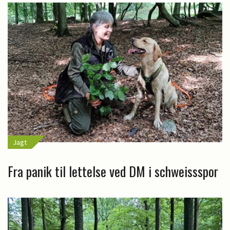
Jagt
Fra panik til lettelse ved DM i schweissspor